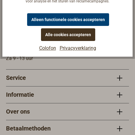
voor analyse en het sturen van reclamecampagnes.
Winkel & Tentoonstelling
TOPLICHT GmbH
Alleen functionele cookies accepteren
Notkestr. 97
22607 Hamburg
Alle cookies accepteren
Openingstijden
Colofon
Privacyverklaring
Ma - Vr 9 - 18 uur
Za 9 - 13 uur
Service
Informatie
Over ons
Betaalmethoden