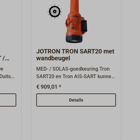
JOTRON TRON SART20 met
 /
wandbeugel
De
MED- / SOLAS-goedkeuring.Tron
Duitse
SART20 en Tron AIS-SART kunnen
ag de
beide worden gebruikt als "zoek-
€ 909,01 *
ch and
en reddingslokalisatieapparaten"
. De
conform de IMO SOLAS-wijziging
Details
wereld
in resolutie MSC.256(84), wat de
ing
eigenaar van het schip de vrijheid
mogen
geeft om te kiezen voor één van
beide producten, zoals vereist in
>2 W
SOLAS Hoofdstuk III, regel