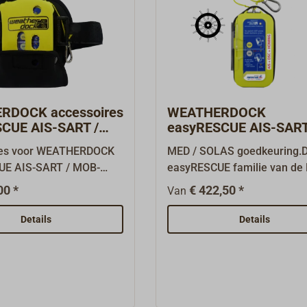
RDOCK accessoires
WEATHERDOCK
CUE AIS-SART /
easyRESCUE AIS-SART
MOB
res voor WEATHERDOCK
MED / SOLAS goedkeuring.
UE AIS-SART / MOB-
easyRESCUE familie van de 
r.De neopreenhoes
fabrikant WEATHERDOCK m
00 *
€ 422,50 *
Van
emt een easyRescue
aanduiding AIS-SART (Sear
/ MOB op. Deze kan
Rescue Transmitter) dragen
Details
Details
eld met een
enige AIS-noodzenders ter 
dsluiting om de arm
met MED / SOLAS-goedkeur
vestigd, zodat de
hebben een hoger zendver
r binnen handbereik
dan een MOB (man
klevende hoes (B114) is
overboordbaken), namelijk 