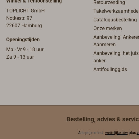
Winkel & Tentoonstelling
Retourzending
stand-by t
TOPLICHT GmbH
Takelwerkzaamhede
bedrijfstij
Notkestr. 97
Catalogusbestelling
gevaarlij
22607 Hamburg
geclassifi
Onze merken
worden
Aanbeveling: Ankere
Openingstijden
vervoerdV
Aanmeren
Ma - Vr 9 - 18 uur
de batterij
Aanbeveling: het juis
Za 9 - 13 uur
door de ge
anker
verwissel
Antifoulinggids
formaat i
te bergen,
de reddngs
voor nood
diameter 
gewicht 4
wordt mee
Bestelling, advies & servic
Rescue Tr
de interna
Alle prijzen incl.
wettelijke btw
plus
v