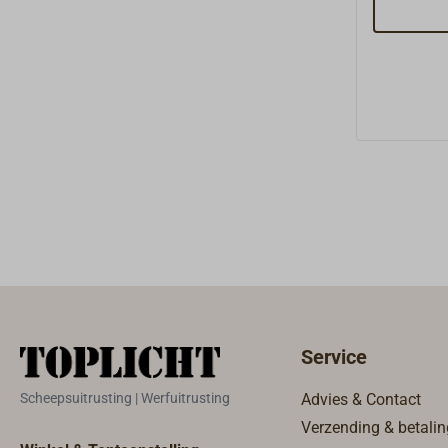
jachten in
worden ge
handmatig
eenvoudig
bevindt de
standby-m
van een sc
de transp
SafeSea S
pulsen uit
schip als 
weergegev
reddingsbo
aangeven.
kenmerken
Service
polycarbo
tot 10 m, 
Scheepsuitrusting | Werfuitrusting
Advies & Contact
batterijdu
Verzending & betalin
-20° C tot