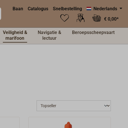
Baan
Catalogus
Snelbestelling
Nederlands
€ 0,00*
Veiligheid &
Navigatie &
Beroepsscheepvaart
marifoon
lectuur