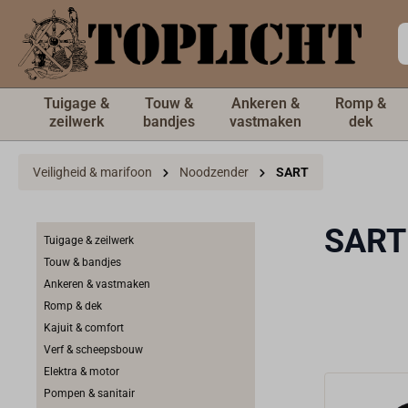
de hoofdinhoud
Tuigage &
Touw &
Ankeren &
Romp &
zeilwerk
bandjes
vastmaken
dek
Veiligheid & marifoon
Noodzender
SART
SART
Tuigage & zeilwerk
Touw & bandjes
Ankeren & vastmaken
Romp & dek
Kajuit & comfort
Verf & scheepsbouw
Elektra & motor
Pompen & sanitair