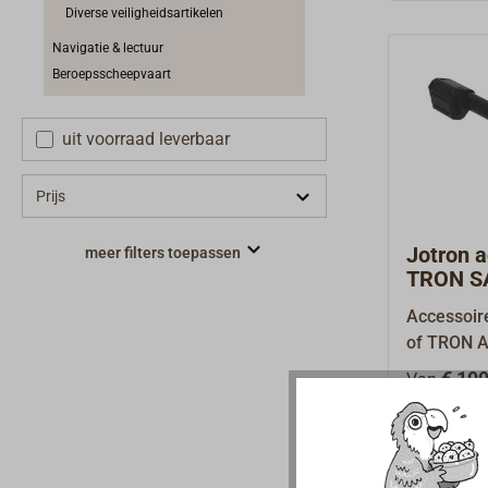
nodig om 
Diverse veiligheidsartikelen
SART / MO
Navigatie & lectuur
automatis
Beroepsscheepvaart
daar niet 
hoes zorg
uit voorraad leverbaar
na het opb
reddingsve
zodat dez
Prijs
Jotron a
meer filters toepassen
TRON SA
Accessoir
of TRON 
accu-onde
€ 199
Van
vijf jaar 
SART20 / 
telescoop
voor gebru