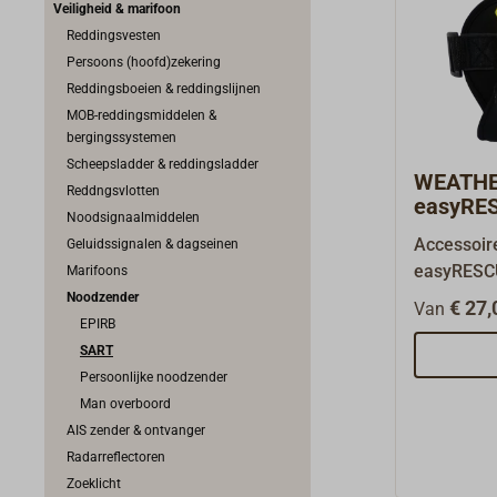
Veiligheid & marifoon
Reddingsvesten
Persoons (hoofd)zekering
Reddingsboeien & reddingslijnen
MOB-reddingsmiddelen &
bergingssystemen
Scheepsladder & reddingsladder
WEATHE
Reddngsvlotten
easyRES
Noodsignaalmiddelen
MOB
Accessoi
Geluidssignalen & dagseinen
easyRESC
Marifoons
noodzende
Noodzender
€ 27,
Van
(B066) ne
EPIRB
AIS-SART 
SART
bijvoorbe
Persoonlijke noodzender
klittenban
Man overboord
worden be
AIS zender & ontvanger
noodzende
Radarreflectoren
is.De zelf
Zoeklicht