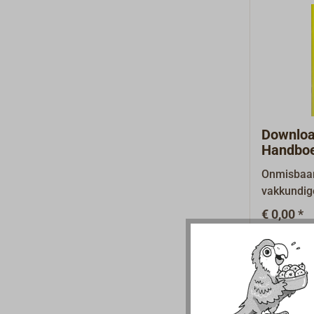
te kunnen
standaard
meest uit
druk uit 1929. 424 pagi
over het 
afbeelding
scheepsco
paperback
traditione
pagina's, t
illustrati
paperback
Downloa
Handbo
Onmisbaar
vakkundig
epoxy - ma
€ 0,00 *
het schip.
PDF onder
Informatie
te downlo
het handbo
gedrukte 