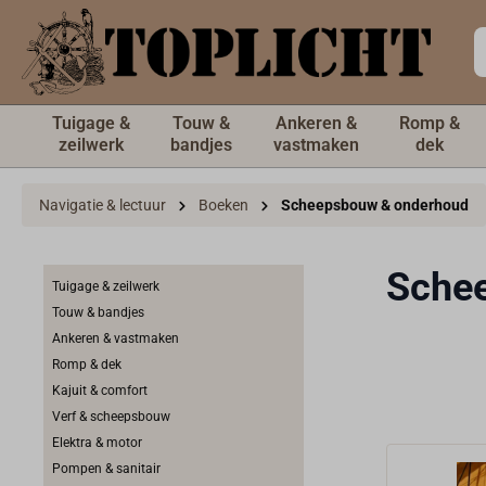
de hoofdinhoud
Tuigage &
Touw &
Ankeren &
Romp &
zeilwerk
bandjes
vastmaken
dek
Navigatie & lectuur
Boeken
Scheepsbouw & onderhoud
Sche
Tuigage & zeilwerk
Touw & bandjes
Ankeren & vastmaken
Romp & dek
Kajuit & comfort
Verf & scheepsbouw
Elektra & motor
Pompen & sanitair