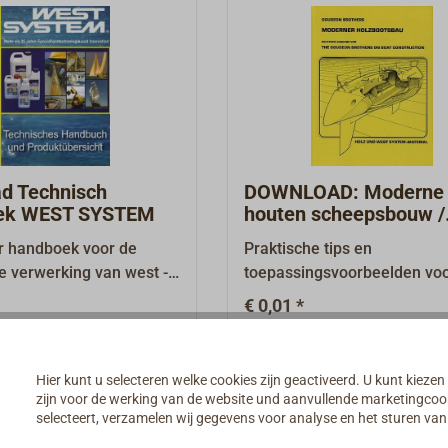
 varen.Momenteel het
werk! Reprint van de 7e
werkbladen met spiraalbindi
gebreide standaardwerk
na's, 494
onderwerp
en, formaat 17 x 25 cm,
nservering op
.
le zeilschepen.270
alrijke foto's en
es, formaat 21 x 21 cm,
.
d Technisch
DOWNLOAD: Moderne
ek WEST SYSTEM
houten scheepsbouw /
Gougeon Brothers
 handboek voor de
Praktische tips en
e verwerking van west -
toepassingsvoorbeelden vo
terialen in de bouw van
reparatie en restauratie met
€ 0,01 *
Dit handboek staat als
epoxyharsen.De nadruk ligt 
 "Downloads &
reparatie van houten schep
Details
Details
" gratis voor u klaar om
Werkboek met talrijke teken
Hier kunt u selecteren welke cookies zijn geactiveerd. U kunt kiezen
aden.Graag sturen wij u
en kleurige foto's. Het boek i
zijn voor de werking van de website und aanvullende marketingcooki
ek ook gratis in
uitverkocht en kan niet wor
selecteert, verzamelen wij gegevens voor analyse en het sturen v
vorm mee bij een
besteld. Voor onze klanten i