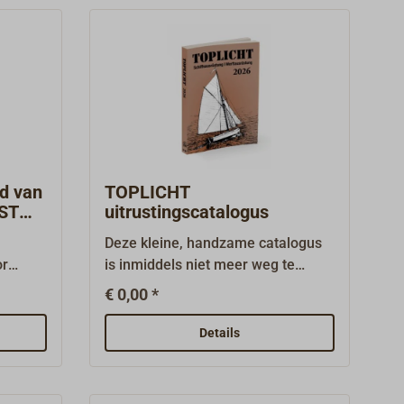
lijke
ie van
a's.
, ca.
foto's
llen,
 29,5 x
en.
aide
d van
TOPLICHT
EST
uitrustingscatalogus
Deze kleine, handzame catalogus
or
is inmiddels niet meer weg te
 west -
denken uit de boekenkast van veel
€ 0,00 *
op de
boten. Hij is gevuld met bijna 500
pagina's specialistische kennis en
Details
 met
technische informatie voor naslag,
ge
bladeren en doorbladeren.Hij is
gina's,
populair als snel overzicht en