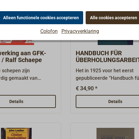
boek echter als PDF-downlo
hieronder Downloads & info
Alleen functionele cookies accepteren
Alle cookies accepteren
gratis beschikbaar.
Colofon
Privacyverklaring
erking aan GFK-
HANDBUCH FÜR
 / Ralf Schaepe
ÜBERHOLUNGSARBEIT
Erich Küst
 schepen zijn
Het in 1925 voor het eerst
dig gemaakt van
gepubliceerde “Handbuch fü
sarm, glasvezelversterkt
Überholungsarbeiten an Mot
€ 34,90 *
 (GFK), maar ze hebben
Segel- und Ruderbooten” w
n inbouwdelen van hout
jarenlang het standaardwerk
Details
Details
lijtage gerepareerd of
Duits over het onderhoud en
 moeten worden.Dit boek
reparatie van alle soorten h
 alle houtwerkzaamheden
en stalen pleziervaartuigen.
buiten, van Mast tot de
bewezen dat de methoden v
eenvoudige en snel
bootonderhoud uit die tijd n