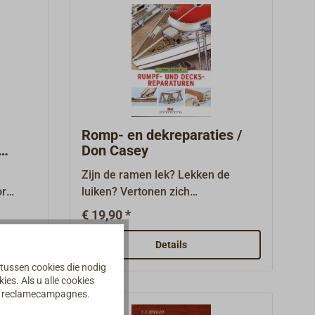
ng.
informatief leesvoer en bevat het
grootste deel van ons
productassortiment - zonder
elektriciteit of internettoegang.496
pagina's, 14,8 x 21 cm. Met Duitse
en Engelse index.Als alternatief (of
extra) beschikbaar als online flip-
catalogus .
Romp- en dekreparaties /
Don Casey
Zijn de ramen lek? Lekken de
or
luiken? Vertonen zich
 west-
haarscheurtjes in het gelcoat? Zijn
€ 19,90 *
op de
de latten van het teakdek rot? Ook
en.
op kunststofjachten valt er meer te
Details
ingen
herstellen dan men misschien
 tussen cookies die nodig
s
denkt. Maar de benodigde
es. Als u alle cookies
den
reparaties kunnen met de juiste
an reclamecampagnes.
s het
middelen en wat handvaardigheid