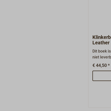
uitvoerbar
weer in or
kleurenfot
formaat 1
Klinker
Leather
Dit boek i
niet leve
typisch Br
€ 44,50 *
scheepshi
Leather ov
klinkerbe
geklinkerde
motorboten
voet wordt
tekeninge
begrip.Elk