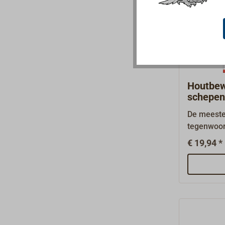
bestelling.
Houtbew
schepen
De meeste
tegenwoor
onderhoud
€ 19,94 *
kunststof
wel op- e
die door s
vernieuwd
helpt bij
binnen en 
romp.Met 