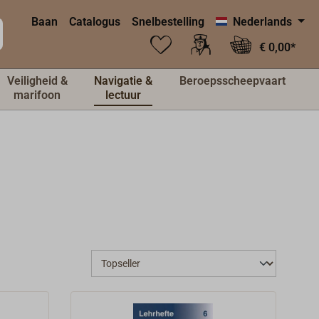
Baan
Catalogus
Snelbestelling
Nederlands
€ 0,00*
Veiligheid &
Navigatie &
Beroepsscheepvaart
marifoon
lectuur