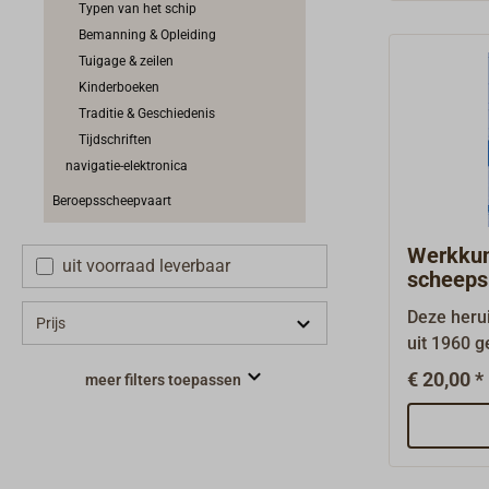
Typen van het schip
werkzaamh
Bemanning & Opleiding
de tuigag
Tuigage & zeilen
AMUNDSEN 
Kinderboeken
tall ships
Traditie & Geschiedenis
bedoeld o
Tijdschriften
vaardighe
navigatie-elektronica
de fysieke
grondbegi
Beroepsscheepvaart
te beware
generatie
Werkkun
uit voorraad leverbaar
die door 
scheeps
Börms
beproefd,
Deze herui
Prijs
normen en
uit 1960 g
Marquardt
overzicht
€ 20,00 *
hebben hu
meer filters toepassen
tuigagevo
Bootsmann
en van de
en aanzien
gereedsch
verzameld
scheepsbo
opleiding 