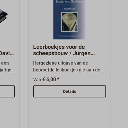
Leerboekjes voor de
David
scheepsbouw / Jürgen
Börms
, een
Hergeziene uitgave van de
jarige,
beproefde lesboekjes die aan de
door in
vakscholen voor scheepsbouw
€ 6,00 *
Van
gen
standaardlectuur zijn.Uitgegeven
e
door de Duitse Boots- en
Details
Scheepsbouwersvereniging
 ode
(DBSV).Zes verschillende
lesboekjes die niet alleen
eid
verplichte lectuur zijn voor
leerlingen in het scheepsbouwvak,