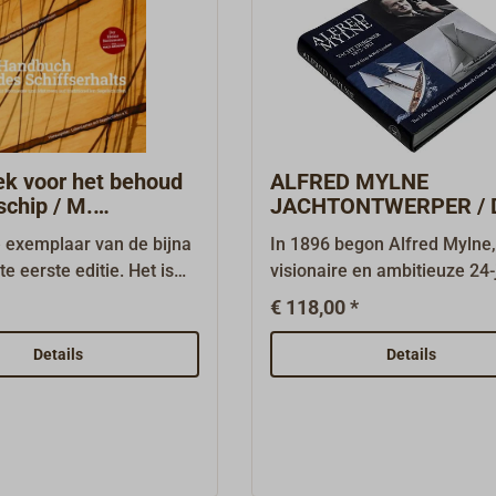
k voor het behoud
ALFRED MYLNE
schip / M.
JACHTONTWERPER / 
dt, H. Ne
Gray & Neil Lyndon
e exemplaar van de bijna
In 1896 begon Alfred Mylne
te eerste editie. Het is
visionaire en ambitieuze 24-
uidelijk of en wanneer er
aan een baanbrekende reis 
€ 118,00 *
 editie zal
het hart van Glasgow zijn ei
en.Het"Handboek
kantoor voor jachtontwerp t
Details
Details
derhoud voor
openen.Dit zorgvuldig
en en matrozen op
samengestelde boek is een
le zeilschepen" is een
aan de grootste Schotse
 handleiding en
jachtontwerper ter gelegenh
k voor alle handmatige
van zijn 150e verjaardag en