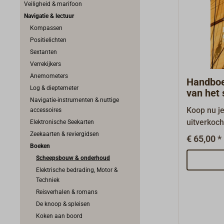
Veiligheid & marifoon
Navigatie & lectuur
Kompassen
Positielichten
Sextanten
Verrekijkers
Anemometers
Handboe
Log & dieptemeter
van het 
Navigatie-instrumenten & nuttige
Marquar
Koop nu j
accessoires
uitverkoch
Elektronische Seekarten
nog niet d
Zeekaarten & reviergidsen
€ 65,00 *
een tweede
Boeken
verschijn
Scheepsbouw & onderhoud
scheepson
Elektrische bedrading, Motor &
Techniek
bootslied
Reisverhalen & romans
traditione
De knoop & spleisen
"leerboek,
Koken aan boord
naslagwer