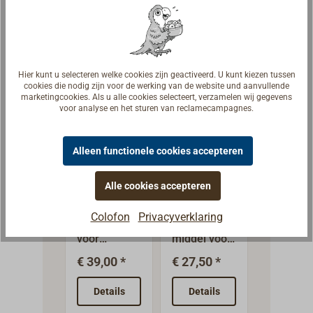
handfakkel,
garandeert
LED-
ANDERE SIGNAALMIDDELEN
dankzij hun
de gebruiker
handfakk
rondom
in
De lege
zichtbare,
noodgevalle
batterij 
rondom
n de best
eenvoud
Hier kunt u selecteren welke cookies zijn geactiveerd. U kunt kiezen tussen
geplaatste
mogelijke
zelf door
cookies die nodig zijn voor de werking van de website und aanvullende
marketingcookies. Als u alle cookies selecteert, verzamelen wij gegevens
power-
zichtbaarhei
deze
voor analyse en het sturen van reclamecampagnes.
LED's.De
d in het
vervangb
afmetingen
donker. Het
erij wor
zijn
unieke
vervange
Alleen functionele cookies accepteren
vergelijkbaa
ontwerp van
Dummyzi
Zeewater
signaal
r met die
de lenzen, in
Alle cookies accepteren
n
kleurstof
flector
van de
combinatie
noodsigna
DYE-
Colofon
Privacyverklaring
traditionele
met
Dummies
Dagsignaal
Signaalre
almiddele
MARKER
noodfakkel
geavanceer
voor
middel voor
ctor van
n
voor de
de LED- en
opleidingsdo
noodgevalle
kunststo
€ 39,00 *
€ 27,50 *
€ 7,90 *
scheepvaart
zeer
eleinden,
n op het
met
, maar er
efficiënte
om het
water. Ook
richtinst
Details
Details
Detail
wordt
schakelingst
omgaan met
als
ent.In ge