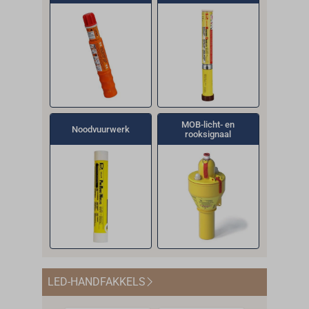
combinatie van verschillende
signaleringsmiddelen. Bij Toplicht vindt u
onder andere kant-en-klare noodpakketten
voor binnenwater, kust, zee en hoogzee. Naast
de genoemde noodsignalen voor sportboten
bieden wij ook waterdichte
noodsignaalkoffers en noodcontainers voor
MOB-licht- en
Noodvuurwerk
betrouwbare opslag en bewaring aan.
rooksignaal
LED-HANDFAKKELS