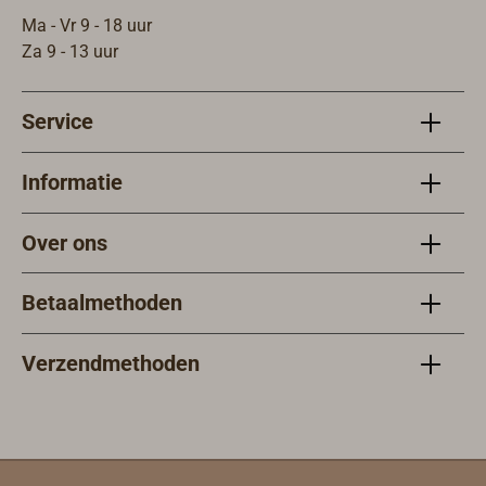
hebben een
meerdere
meer.Met
n en EHB
Ma - Vr 9 - 18 uur
"houdbaarhe
keren
dempingsinz
uitrusting
Za 9 - 13 uur
id" van
worden
et van
zeven jaar.
gebruikt in
noppenschui
Toch raadt
elk van de
m.Inhoud:
Service
de fabrikant
vier
ca. 10 liter
aan om de
bedrijfsstan
Informatie
batterijen
den.Opslag
jaarlijks te
en gebruik
controleren
van het LED-
Over ons
en indien
signaalmidd
nodig te
el zijn
Betaalmethoden
vervangen.O
volledig
mdat er
eenvoudig.
Verzendmethoden
geen
Door de
pyrotechnie
compacte
k wordt
en robuuste
gebruikt, is
bouw past
de ODEO
de