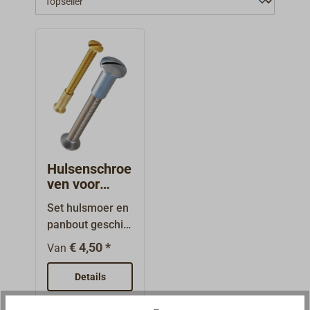
Hulsenschroe
ven voor
deurplaten
Set hulsmoer en
M4
panbout geschikt
voor de plaatjes
€ 4,50 *
Van
en rozetten van
de
Details
sierjachtsloten
en de