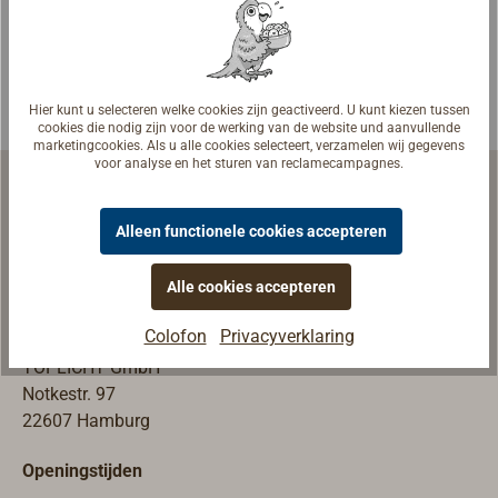
jachtsloten.Ook
te gebruiken
voor het
vastzetten van
Hier kunt u selecteren welke cookies zijn geactiveerd. U kunt kiezen tussen
roerpennen
cookies die nodig zijn voor de werking van de website und aanvullende
marketingcookies. Als u alle cookies selecteert, verzamelen wij gegevens
etc.Messing
voor analyse en het sturen van reclamecampagnes.
gepolijst,
messing
Alleen functionele cookies accepteren
verchroomd of
V2A afwerking.
Scheepsuitrusting | Werfuitrusting
Alle cookies accepteren
Winkel & Tentoonstelling
Colofon
Privacyverklaring
TOPLICHT GmbH
Notkestr. 97
22607 Hamburg
Openingstijden