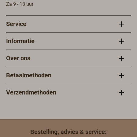
kwaliteit GRADE
Za 9 - 13 uur
I.Levering alleen
in hele trossen à
Service
220 m.
Informatie
Over ons
Betaalmethoden
Verzendmethoden
Bestelling, advies & service: