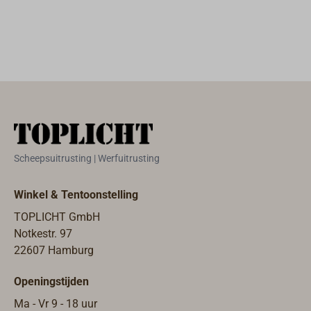
uit de (tamelijk
materiaal mag
grove) vezels
alleen
van de
binnenshuis
bananengiek.Ma
worden gebruikt.
nila-touw is
waterafstotend
geïmpregneerd
en heeft
daardoor een
zekere
Scheepsuitrusting | Werfuitrusting
bestendigheid
tegen
Winkel & Tentoonstelling
verwering.Het is
TOPLICHT GmbH
volgens DIN
Notkestr. 97
83322 met drie
22607 Hamburg
schachten
geslagen.Wij
Openingstijden
leveren het in de
bijzonder goede
Ma - Vr 9 - 18 uur