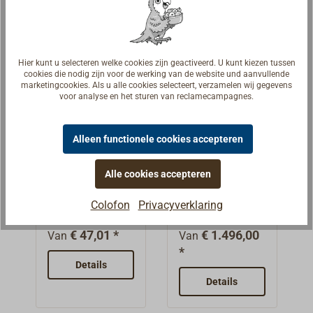
koord bestaat
onbehandelde
1).Gemaakt van
was het in de
uitsluitend uit
materiaal mag
de vezels van de
afgelopen
hoogwaardige
alleen
cannabis-/henne
eeuwen de
lange hennep
binnenshuis
pplant.Ideaal
meest
Hier kunt u selecteren welke cookies zijn geactiveerd. U kunt kiezen tussen
(LH)-vezels.Het
worden gebruikt.
cookies die nodig zijn voor de werking van de website und aanvullende
voor takelwerk,
voorkomende
touw, koord is
marketingcookies. Als u alle cookies selecteert, verzamelen wij gegevens
fancywork en
touwsoort.Dit
voor analyse en het sturen van reclamecampagnes.
niet geteerd.
scheepsmodelbo
touw wordt
Levering per
uw.Niet geteerd.
tegenwoordig
meter in secties.
Alleen functionele cookies accepteren
voornamelijk
Ook leverbaar in
Touw van
Leuningtouw
binnenshuis
220 m-trossen
natuurlijke
natuurhenne
Alle cookies accepteren
gebruikt, omdat
hennep, 100
p 220 m tros
(zie hieronder).
Dun, 3-draads
Dit natuurvezel-
het niet
m spoel
Colofon
Privacyverklaring
geslagen
touw wordt op
rotbestendig is.
natuurvezeltouw
traditionele wijze
Ons volgens
€ 47,01 *
€ 1.496,00
Van
Van
van de beste
vervaardigd uit
DIN83325
*
lange-
de fijn gekamde
Details
vervaardigde
hennepkwaliteit
(gehekelde)
henneptouw
Details
(LHQ
vezels van de
bestaat
1).Gemaakt van
cannabis-/henne