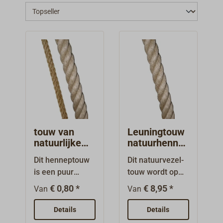
voornamelijk scheepstrossen vervaardigd.
Manilatouw wordt beschouwd als licht, glad
en bestand tegen zoutwater. Beide
touwsoorten zijn in vergelijking met
synthetische touwen gevoelig voor
weersinvloeden en worden daarom
tegenwoordig eerder binnenshuis gebruikt.
touw van
Leuningtouw
natuurlijke
natuurhenne
hennep, los
p los
Dit henneptouw
Dit natuurvezel-
is een puur
touw wordt op
natuurproduct,
traditionele wijze
€ 0,80 *
€ 8,95 *
Van
Van
gemaakt van de
vervaardigd uit
stengels van de
de fijn gekamde
Details
Details
cannabis-/henne
(gehekelde)