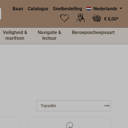
Baan
Catalogus
Snelbestelling
Nederlands
€ 0,00*
Veiligheid &
Navigatie &
Beroepsscheepvaart
marifoon
lectuur