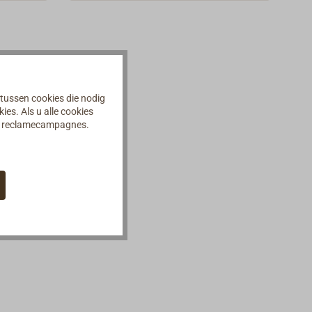
 tussen cookies die nodig
es. Als u alle cookies
an reclamecampagnes.