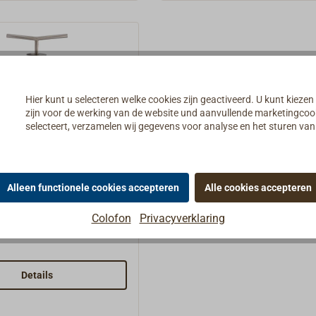
Hier kunt u selecteren welke cookies zijn geactiveerd. U kunt kiezen
zijn voor de werking van de website und aanvullende marketingcooki
selecteert, verzamelen wij gegevens voor analyse en het sturen v
ooranker
Alleen functionele cookies accepteren
Alle cookies accepteren
rij staal, zware
Colofon
Privacyverklaring
g; 12 mm massief
Het stevige handvat
ns als klamp.
Details