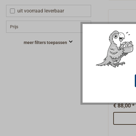
uit voorraad leverbaar
Prijs
meer filters toepassen
zwaar b
Van roestv
uitvoerin
materiaal.
€ 88,00 *
dient teve