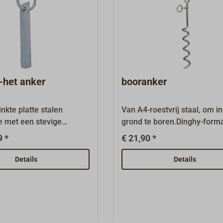
-het anker
booranker
nkte platte stalen
Van A4-roestvrij staal, om i
e met een stevige
grond te boren.Dinghy-form
gsring. Uitvoering: recht
9 *
€ 21,90 *
Details
Details