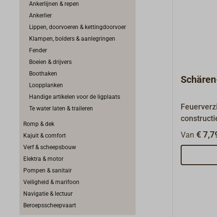
Ankerlijnen & repen
Ankerlier
Lippen, doorvoeren & kettingdoorvoer
Klampen, bolders & aanlegringen
Fender
Boeien & drijvers
Boothaken
Schären
Loopplanken
Handige artikelen voor de ligplaats
Feuerverzi
Te water laten & traileren
constructi
Romp & dek
bevestigin
€ 7,7
Van
Kajuit & comfort
of hoekig.
Verf & scheepsbouw
Elektra & motor
Pompen & sanitair
Veiligheid & marifoon
Navigatie & lectuur
Beroepsscheepvaart