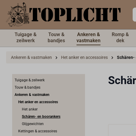
de hoofdinhoud
Tuigage &
Touw &
Ankeren &
Romp &
zeilwerk
bandjes
vastmaken
dek
Ankeren & vastmaken
Het anker en accessoires
Schären- 
Schär
Tuigage & zeilwerk
Touw & bandjes
Ankeren & vastmaken
Het anker en accessoires
Het anker
Schären- en boorankers
Glijgewichten
Kettingen & accessoires