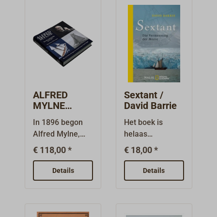
ALFRED
Sextant /
MYLNE
David Barrie
JACHTONTW
In 1896 begon
Het boek is
ERPER /
Alfred Mylne,
helaas
David Gray &
een visionaire en
momenteel niet
Neil Lyndon
€ 118,00 *
€ 18,00 *
ambitieuze 24-
meer in het Duits
jarige, aan een
leverbaar.David
Details
Details
baanbrekende
Barrie (geboren
reis door in het
1953) is
hart van
vlinderonderzoe
Glasgow zijn
ker, voorzitter