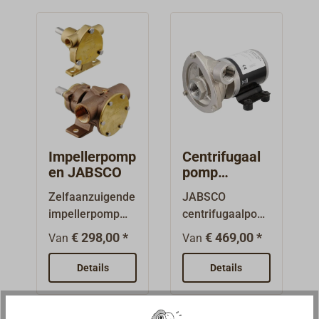
Impellerpomp
Centrifugaal
en JABSCO
pomp
CYCLONE
Zelfaanzuigende
JABSCO
van JABSCO
impellerpomp
centrifugaalpom
met vrij
pen CYCLONE
€ 298,00 *
€ 469,00 *
Van
Van
schroefaseinde
zijn solide,
voor montage op
duurzame
Details
Details
een sokkel.
pompen van
Voorzien van
roestvrij staal,
neopreen-
die zich goed