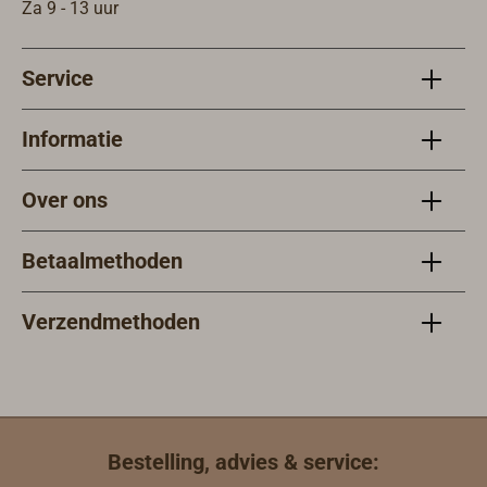
capaciteit tot
Za 9 - 13 uur
110 l/min of als
hogedrukpompe
Service
n (type 50860)
voor tijdelijk
beperkt gebruik
Informatie
(max. 30 min)
met een druk tot
Over ons
1,6
bar.Aansluitdraa
Betaalmethoden
d 3/4" BSP.4
rubberdempers
in de basisplaat
Verzendmethoden
zorgen voor een
rustige en
trillingsarme
werking.Geschikt
voor koel- of
Bestelling, advies & service:
zeewater in het