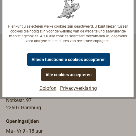
impeller voor
lenen als
gebruik als
circulatiepompe
zeewater- of
n voor
Hier kunt u selecteren welke cookies zijn geactiveerd. U kunt kiezen tussen
friswaterpomp.H
verwarmings- en
cookies die nodig zijn voor de werking van de website und aanvullende
et pomphuis is
koelwatercircuits
marketingcookies. Als u alle cookies selecteert, verzamelen wij gegevens
voor analyse en het sturen van reclamecampagnes.
van brons, de
of voor
kogelgelagerde
ballasttanksyste
schroefas is van
men.Ook te
Alleen functionele cookies accepteren
roestvrij staal.De
gebruiken voor
Scheepsuitrusting | Werfuitrusting
opgegeven
het ompompen
Alle cookies accepteren
literprestatie
van dieselolie of
Winkel & Tentoonstelling
geldt bij 1500
stookolie.Ze zijn
Colofon
Privacyverklaring
TOPLICHT GmbH
tpm en een
verkrijgbaar als
Notkestr. 97
tegendruk van
voor continu
22607 Hamburg
0,3 bar.
bedrijf geschikte
hoogvermogenp
Openingstijden
ompen (type
50840) met een
Ma - Vr 9 - 18 uur