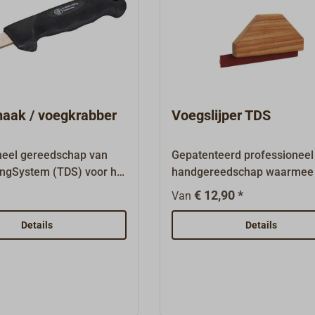
haak / voegkrabber
Voegslijper TDS
neel gereedschap van
Gepatenteerd professioneel
ngSystem (TDS) voor het
handgereedschap waarmee
en van oude
zijkanten van dekvoegen sn
€ 12,90 *
Van
ssa uit dekvoegen. Een
effectief kunnen worden
ber waarvan de
geschuurd. Bij
Details
Details
 scherp geslepen kunnen
restauratiewerkzaamheden
 waarvan het onderste,
kunnen de resten van oude
de snijvlak het
voegmassa ook worden
 van de voegbodem
weggeschuurd om een scho
Rubbergecoate
nieuw hechtoppervlak in de 