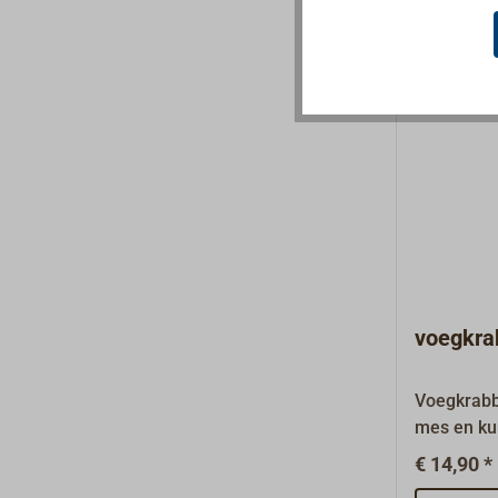
houden. D
hebben ee
met behul
(niet meeg
worden va
te voorko
100 stuks.
voegkra
Voegkrabbe
mes en ku
brede blad
€ 14,90 *
krabben v