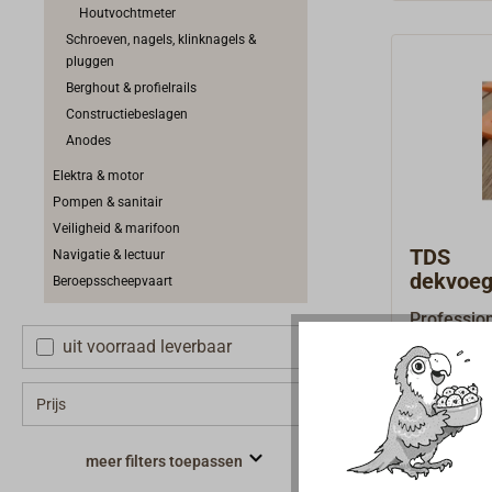
ergonomis
Houtvochtmeter
Schroeven, nagels, klinknagels &
pluggen
Berghout & profielrails
Constructiebeslagen
Anodes
Elektra & motor
Pompen & sanitair
Veiligheid & marifoon
TDS
Navigatie & lectuur
dekvoeg
Beroepsscheepvaart
(100 stu
Professio
voor het l
uit voorraad leverbaar
plankenvlo
€ 59,
Van
teakdeksp
Prijs
maken het
gewenste 
meer filters toepassen
dekvoegen