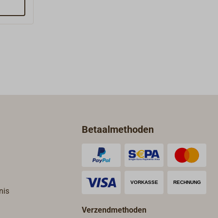
oegen)
Verkrijgbaar voor voegen van 4, 5
en)
en 6 mm. De corresponderende
ngende
breedte staat op de adapter
ing)
aangegeven.
Betaalmethoden
nis
Verzendmethoden