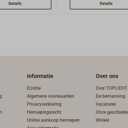
en.Het spitse mes is
keuze enkel (voor smalle v
Details
Details
geschikt om naden in het
of dubbel (voor brede voeg
 krabben.
gemonteerd worden. Verva
mesjes (3 stuks per verpakk
zijn verkrijgbaar.
Informatie
Over ons
EU-btw
Over TOPLICHT
g
Algemene voorwaarden
De bemanning
Privacyverklaring
Vacatures
n
Herroepingsrecht
Onze geschiede
Online aankoop herroepen
Winkel