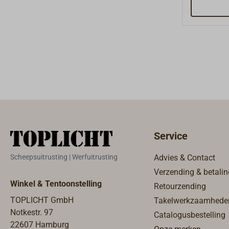
oppervlakk
bijzonder 
dek uit te
Service
Scheepsuitrusting | Werfuitrusting
Advies & Contact
Verzending & betalin
Winkel & Tentoonstelling
Retourzending
TOPLICHT GmbH
Takelwerkzaamhede
Notkestr. 97
Catalogusbestelling
22607 Hamburg