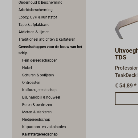
Onderhoud & Bescherming
Arbeidsbescherming
Epoxy, GVK & kunststof
Tape & afplakband
Afdichten & Lijmen
Traditioneel afdichten & kalfateren
Gereedschappen voor de bouw van het
Uitvoeg
schip
TDS
Fein gereedschappen
Professio
Hobel
TeakDecki
Schuren & polijsten
verwijder
Ontroesten
€ 54,89 *
dekvoegma
Kalfatergereedschap
hakenkrab
Bijl, handbijl & houweel
zijkanten
Boren & penfrezen
worden en
Meten & Markeren
3,5 mm bre
Nietgereedschap
materiaal
Kitpatroon- en zakpistolen
afsnijdt. 
Kalafatergereedschap