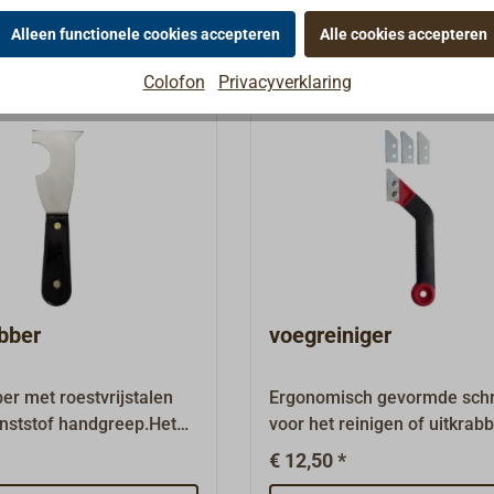
e afstandhouders
Alleen functionele cookies accepteren
Alle cookies accepteren
n boorgat en kunnen
p van een houtschroef
Colofon
Privacyverklaring
eleverd) in de voeg
stgezet om verschuiven
men.Leveringsomvang:
bber
voegreiniger
r met roestvrijstalen
Ergonomisch gevormde sch
nststof handgreep.Het
voor het reinigen of uitkrab
 is bedoeld voor het
voegen. Het dubbele mes he
€ 12,50 *
an grotere
een geruwd oppervlak en ka