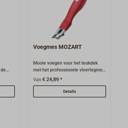
Voegmes MOZART
Mooie voegen voor het teakdek
 de
met het professionele vloerlegmes:
el en
Het MOZART afduwmes snijdt
€ 24,89 *
Van
gemakkelijk uitstekende delen van
de voegen af.Bij oudere
Details
teakdekken slijt het hout meer dan
het voegmiddel. Probleem: er blijft
water achter op het hout en het dek
on
verkleurt.Het MOZART afstrijkmes
voeg te
is geschikt voor zowel het