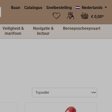
Baan
Catalogus
Snelbestelling
Nederlands
€ 0,00*
Veiligheid &
Navigatie &
Beroepsscheepvaart
marifoon
lectuur