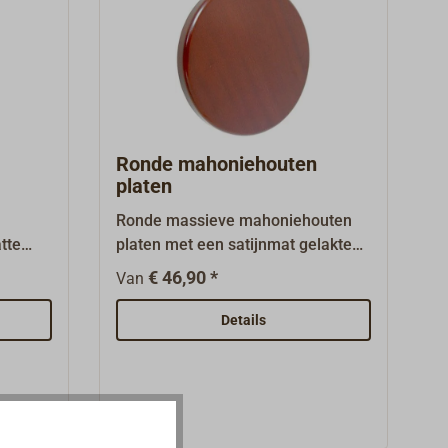
Ronde mahoniehouten
platen
Ronde massieve mahoniehouten
tte
platen met een satijnmat gelakte
n
afwerking. Uitstekend geschikt
€ 46,90 *
Van
e
voor uurwerken, klokken,
wandlampen en dergelijke. De rand
Details
uw
is licht afgerond. Alle platen zijn
n,
aan de achterzijde voorzien van
Aan de
een ophangvoorziening.