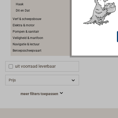
Haak
Dit en Dat
Verf & scheepsbouw
Elektra & motor
Pompen & sanitair
Veiligheid & marifoon
Navigatie & lectuur
Beroepsscheepvaart
uit voorraad leverbaar
Prijs
meer filters toepassen