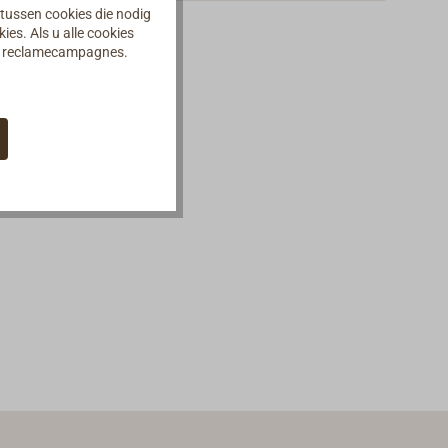
 tussen cookies die nodig
es. Als u alle cookies
an reclamecampagnes.