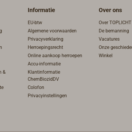
Informatie
Over ons
EU-btw
Over TOPLICHT
g
Algemene voorwaarden
De bemanning
Privacyverklaring
Vacatures
n
Herroepingsrecht
Onze geschiede
Online aankoop herroepen
Winkel
Accu-informatie
n &
Klantinformatie
ChemBiozidDV
te
Colofon
Privacyinstellingen