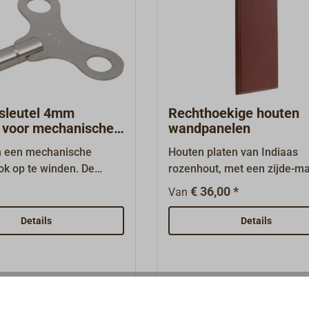
sleutel 4mm
Rechthoekige houten
t voor mechanische
wandpanelen
 klok
m een mechanische
Houten platen van Indiaas
ok op te winden. De
rozenhout, met een zijde-ma
utel past op een 4 mm
lakafwerking. De randen zij
€ 36,00 *
Van
as.
afgeschuind. Deze massiev
houten platen zijn bij uitstek
Details
Details
geschikt voor het stijlgetro
monteren van klokken, belle
wandlampen en dergelijke. 
achterzijde bevindt zich een
ophangvoorziening.