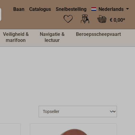
Baan
Catalogus
Snelbestelling
Nederlands
€ 0,00*
Veiligheid &
Navigatie &
Beroepsscheepvaart
marifoon
lectuur