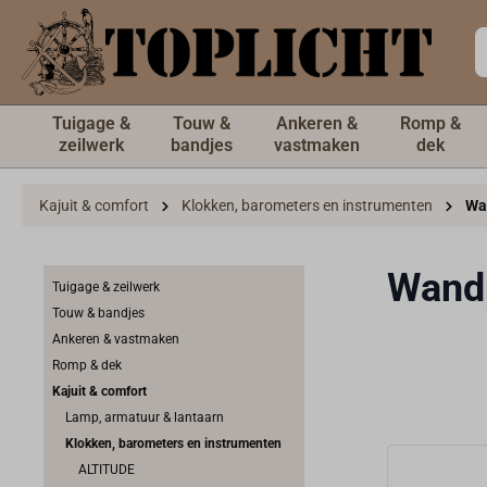
de hoofdinhoud
Tuigage &
Touw &
Ankeren &
Romp &
zeilwerk
bandjes
vastmaken
dek
Kajuit & comfort
Klokken, barometers en instrumenten
Wa
Wandp
Tuigage & zeilwerk
Touw & bandjes
Ankeren & vastmaken
Romp & dek
Kajuit & comfort
Lamp, armatuur & lantaarn
Klokken, barometers en instrumenten
ALTITUDE