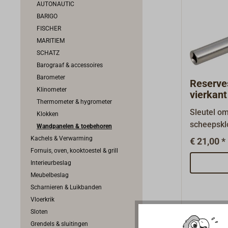
AUTONAUTIC
BARIGO
FISCHER
MARITIEM
SCHATZ
Barograaf & accessoires
Barometer
Reserve
Klinometer
vierkan
Thermometer & hygrometer
(glazen)
Sleutel o
Klokken
scheepskl
Wandpanelen & toebehoren
opwindsle
Kachels & Verwarming
€ 21,00 *
vierkante 
Fornuis, oven, kooktoestel & grill
Interieurbeslag
Meubelbeslag
Scharnieren & Luikbanden
Vloerkrik
Sloten
Grendels & sluitingen