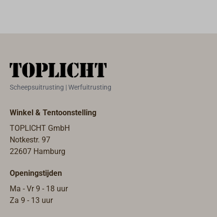
van HDPE
kunnen in de
signaalgeel. Zo
(polyethyleen).
Grab Bag
helpt zij zoek- en
Wit met rood
persoonsbewijze
reddingsteams
deksel. Het
n en geld
personen in het
handzame
worden
water te
deksel met
opgeborgen,
vinden.De
rubberen
evenals een
innovatieve
pakking maakt
handmarifoon,
schouderriem
Scheepsuitrusting | Werfuitrusting
het openen en
SART, EPIRB,
van de tas kan
sluiten van de
enz. Zodat in
losgekoppeld
Winkel & Tentoonstelling
containers
geval van nood
worden, zodat hij
TOPLICHT GmbH
gemakkelijk, met
alle belangrijke
als harnas
Notkestr. 97
een oog voor
spullen
gebruikt kan
22607 Hamburg
bevestigingsban
onmiddellijk uit
worden,
dje of
één tas gepakt
waarmee
Openingstijden
verzegeling. De
kunnen worden,
zwemmers zich
grotere vaten
mocht het
Ma - Vr 9 - 18 uur
door in te haken
zijn ook als kruk
noodzakelijk zijn
Za 9 - 13 uur
aan de
te gebruiken.
het schip te
reddingsvesten