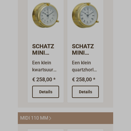
SCHATZ
SCHATZ
MINI
MINI
OCEAN
OCEAN
Een klein
Een klein
401CA
401C
kwartsuurw
quartzhorlog
kwartsuur
kwartsuur
erk met een
e met
,
werk met
€ 258,00 *
€ 258,00 *
wijzerplaat
Romeinse
Arabische
Romeinse
cijfers,
cijfers, g
met
wijzerplaat
Details
Details
gepoli
Arabische
uit de serie
cijfers uit de
SCHATZ
serie
MINI
MIDI 110 MM
SCHATZ
OCEAN.De
MINI
massieve