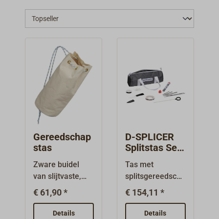
Gereedschap
D-SPLICER
stas
Splitstas Set
SAILOR
Zware buidel
Tas met
van slijtvaste,
splitsgereedscha
naturelkleurige
p. De set bevat
€ 61,90 *
€ 154,11 *
katoenstof (ca.
de noodzakelijke
700 g/m²) met 8
gereedschappen
Details
Details