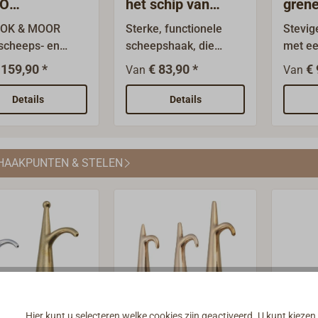
IO
het schip van
gren
epshaak en
aluminium met
OOK & MOOR
Sterke, functionele
Stevig
enhaak
punt
 scheeps- en
scheepshaak, die
met ee
aak maakt het
zowel voor
glanze
 159,90 *
€ 83,90 *
€ 
Van
Van
ggen makkelijker.
pleziervaartuigen als
waterv
j de
voor professioneel
dennen
Details
Details
ineerde,
gebruik geschikt
gemon
lagerde
is.Gemaakt van
vastge
niek van de
geanodiseerde
van v
HAAKPUNTEN & STELEN
opbergbare
aluminiumbuis, die
messin
oop-
licht is en een hoge
artike
pshaak kunnen
stabiliteit biedt.Met
1,10 m
pslijnen
een haak van
verho
dsnel door
aluminiumgietwerk
verzen
, bolders,
aan het ene uiteinde
inform
en of ladders
en een kunststofgreep
vindt 
n gefokt. Het
aan het andere
& Betal
eel van de Hook
uiteinde.Diameter van
Hier kunt u selecteren welke cookies zijn geactiveerd. U kunt kiezen