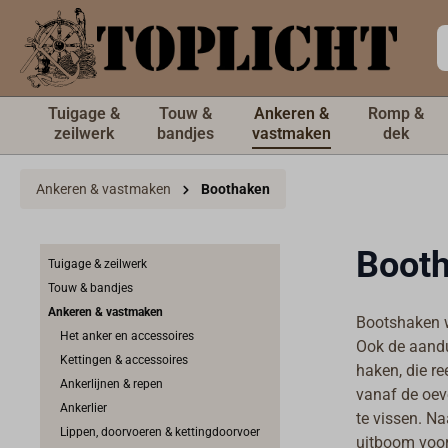
de hoofdinhoud
Tuigage &
Touw &
Ankeren &
Romp &
zeilwerk
bandjes
vastmaken
dek
Ankeren & vastmaken
Boothaken
Boot
Tuigage & zeilwerk
Touw & bandjes
Ankeren & vastmaken
Bootshaken w
Het anker en accessoires
Ook de aandui
Kettingen & accessoires
haken, die re
Ankerlijnen & repen
vanaf de oev
Ankerlier
te vissen. N
Lippen, doorvoeren & kettingdoorvoer
uitboom voor