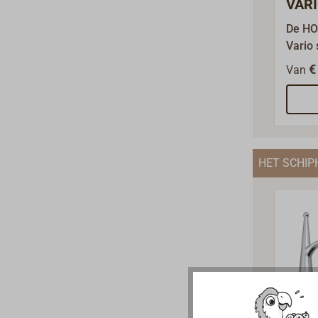
VAR
sche
De H
boei
Vario
boeih
€
Van
aanle
Dankzi
geraff
kogel
mecha
HET SCHIP
goed 
telesc
schee
schee
razen
ringen
klamp
worde
voord