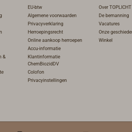
zijschroeven.Materiaal:
 is de HOOK &
EU-btw
Over TOPLICHT
UV-gestabiliseerd
Vario bovendien
kunststof
g
Algemene voorwaarden
De bemanning
e gebruiken als
SANTOPRENE.Wordt
Privacyverklaring
Vacatures
e, in lengte
per paar geleverd als
n
Herroepingsrecht
Onze geschiede
lbare boothaak.
set.Kleur: wit of zwart.
k en zijn
Online aankoop herroepen
Winkel
niek zijn
Accu-informatie
kt van
n &
Klantinformatie
ofvezelversterkt
ChemBiozidDV
ide en roestvrij
te
Colofon
 de telescopische
Privacyinstellingen
stang is
ardigd van
ed aluminium.