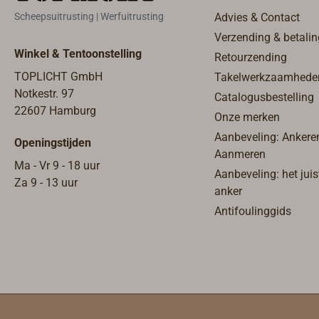
stand
Scheepsuitrusting | Werfuitrusting
Advies & Contact
MOOR 
Verzending & betalin
goed t
Winkel & Tentoonstelling
Retourzending
normal
TOPLICHT GmbH
Takelwerkzaamhede
verste
Notkestr. 97
Catalogusbestelling
De haa
22607 Hamburg
mecha
Onze merken
gemaa
Aanbeveling: Ankere
Openingstijden
koolst
Aanmeren
Ma - Vr 9 - 18 uur
polyam
Aanbeveling: het juis
Za 9 - 13 uur
staal,
anker
greep
Antifoulinggids
verva
gesme