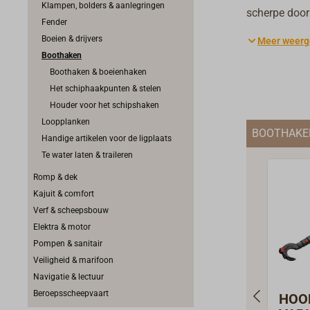
Klampen, bolders & aanlegringen
scherpe door
Fender
uiteinden me
Boeien & drijvers
Meer weerg
voorkomen. E
Boothaken
een lijn door
Boothaken & boeienhaken
telescoopuit
Het schiphaakpunten & stelen
houten steel 
Houder voor het schipshaken
Loopplanken
BOOTHAKE
Handige artikelen voor de ligplaats
Te water laten & traileren
Romp & dek
Kajuit & comfort
Verf & scheepsbouw
Elektra & motor
Pompen & sanitair
Veiligheid & marifoon
Navigatie & lectuur
Beroepsscheepvaart
HOO