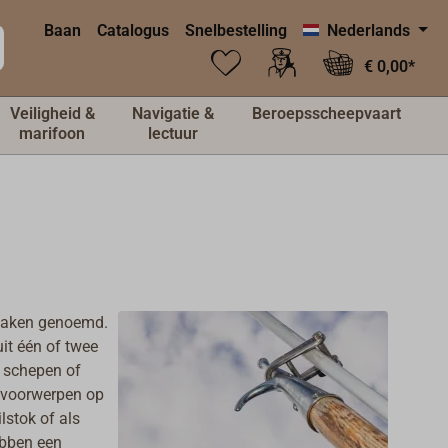
Baan
Catalogus
Snelbestelling
Nederlands
€ 0,00*
Veiligheid &
Navigatie &
Beroepsscheepvaart
marifoon
lectuur
khaken genoemd.
it één of twee
e schepen of
n voorwerpen op
lstok of als
hebben
een