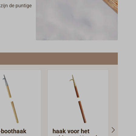
zijn de puntige
gingen te
de grijparm om
uik en ook als
 bootshaken met
kt staal.
-boothaak
haak voor het
Teles