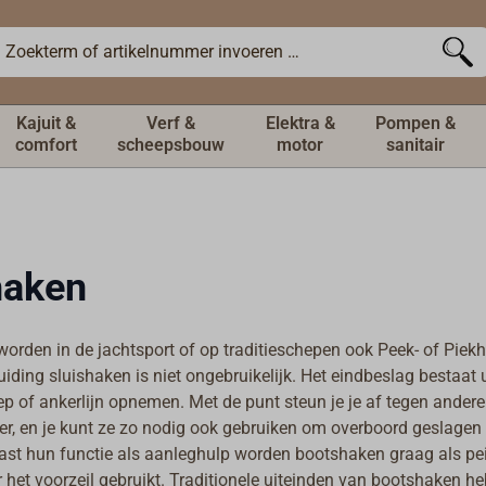
Kajuit &
Verf &
Elektra &
Pompen &
comfort
scheepsbouw
motor
sanitair
haken
orden in de jachtsport of op traditieschepen ook Peek- of Pie
ding sluishaken is niet ongebruikelijk. Het eindbeslag bestaat u
ep of ankerlijn opnemen. Met de punt steun je je af tegen ander
er, en je kunt ze zo nodig ook gebruiken om overboord geslage
aast hun functie als aanleghulp worden bootshaken graag als pei
 het voorzeil gebruikt. Traditionele uiteinden van bootshaken 