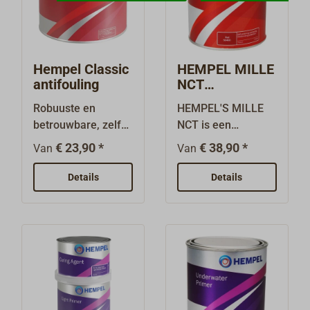
Hempel Classic
HEMPEL MILLE
antifouling
NCT
zelfpolijend
Robuuste en
HEMPEL'S MILLE
antifouling
betrouwbare, zelf
NCT is een
eroderende
zelfpolijstend
€ 23,90 *
€ 38,90 *
Van
Van
antifouling met
premium-
koperverbindingen
antifouling met
Details
Details
als werkzame stof.
zeer effectieve
Schuren vóór de
begroeiingsbescher
volgende laag is
ming door
niet nodig. Geschikt
koperverbindingen
voor alle
en organische
materialen voor de
werkzame
bouw van het schip,
stoffen.Dankzij de
behalve aluminium.
NCT-technologie