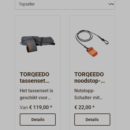
TORQEEDO
TORQEEDO
tassenset
noodstop-
voor de
magneetchip
Het tassenset is
Notstopp-
nieuwe
voor nieuwe
geschikt voor
Schalter mit
TRAVEL en
Travel (XP)
TORQEEDO
integrierter
TRAVEL XP,
€ 119,00 *
€ 22,00 *
Van
Travel-motoren
Wegfahrsperre,
2-del
en accu's en
passend für den
Details
Details
maakt veilig
TorqLink