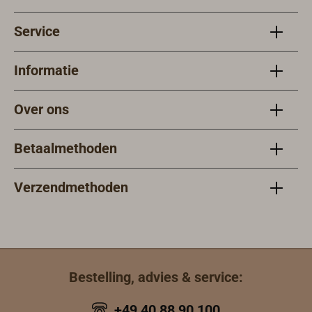
Daar worden de
gegevens niet
Service
alleen
overzichtelijk
Informatie
weergegeven.Ze
worden ook
gekoppeld aan
Over ons
kaartinformatie
van Google
Betaalmethoden
Maps. Hierdoor
kunt u uw
Verzendmethoden
resterende
bereik in
realtime op een
kaart zien. U
kunt waypoints
invoeren en uw
Bestelling, advies & service:
verwachte
aankomsttijd op
+49 40 88 90 100