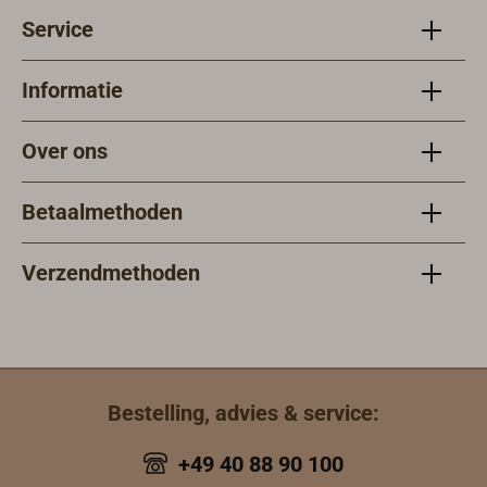
een andere
uitvoeringen: -
Service
behuizing of in
artikel 3642-115
een stuurzuil
met vlakke
worden
kompasroos, -
Informatie
ingebouwd.
artikel 3642-116
met conische
Over ons
kompasroos.Gec
ertificeerd
Betaalmethoden
volgens SOLAS,
MED en
stuurwiel en
Verzendmethoden
daardoor ook
toegelaten voor
uitrustingsplichti
ge schepen.De
opbouwvoet is
Bestelling, advies & service:
een afzonderlijk
accessoire en
+49 40 88 90 100
moet apart