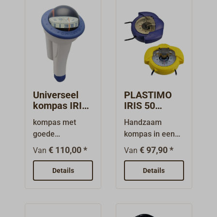
Universeel
PLASTIMO
kompas IRIS
IRIS 50
100
handpeil
kompas met
Handzaam
kompas
goede
kompas in een
nauwkeurigheid
schokbestendige
€ 110,00 *
€ 97,90 *
Van
Van
en goede
, met rubber
afleesbaarheid
versterkte
Details
Details
in elke stand,
kunststofbehuizi
bruikbaar als
ng.Met
helm- of als
photoluminescer
peilkompas.Wor
ende,