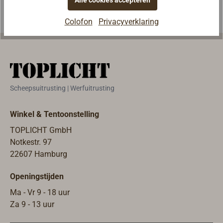
heeft een
(hoogte 75 mm)
Colofon
Privacyverklaring
diameter van 78
eveneens
mm.Het kompas
mogelijk.Zwarte
wordt geleverd
kunststofbehuizi
in een houten
ng, voorzien van
kist (152 x 152 x
een driedelige
100 mm) met
afschermkap,
Scheepsuitrusting | Werfuitrusting
een transparant
instelbare
plexiglasdeksel.
compensatiema
Winkel & Tentoonstelling
Hierin kan het
gneten en een
TOPLICHT GmbH
zonder extra
zuinige
Notkestr. 97
bevestiging op
LED‑verlichting
22607 Hamburg
iedere plaats
geschikt voor 12-
worden
24 V.Schijnbare
Openingstijden
geplaatst.Als
diameter van de
alternatief kan
kompasroos 115
Ma - Vr 9 - 18 uur
het kompas
mm.Leverbaar in
Za 9 - 13 uur
natuurlijk ook in
twee