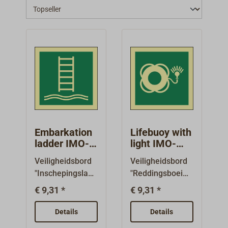
Embarkation
Lifebuoy with
ladder IMO-
light IMO-
sticker
sticker
Veiligheidsbord
Veiligheidsbord
"Inschepingsladd
"Reddingsboei
er"
met licht"
€ 9,31 *
€ 9,31 *
overeenkomstig
overeenkomstig
SOLAS, IMO
SOLAS, IMO
Details
Details
A.1116(30) en
A.1116(30) en