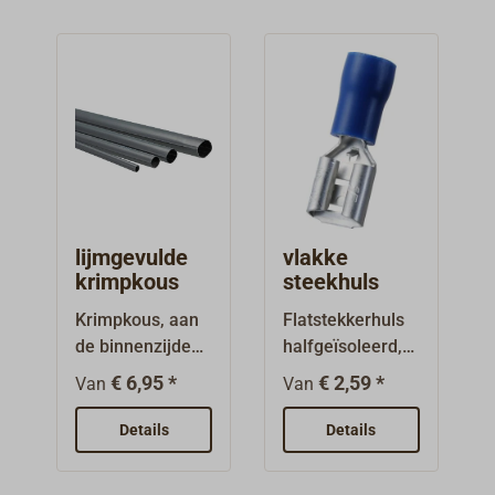
ca. 10 mm.
op het dek en
Of voor het
beschadiging.
veelzijdig
bevestigen van
inzetbaar voor
een
isolatie.Met het
apparaatdrager
ROTUNDA
(voor
vulkaniseerband
zonnecollectore
kunt u
n) aan de
bijvoorbeeld de
hekrailing.
Mastkraag
(Mastmanchet)
lijmgevulde
vlakke
betrouwbaar
krimpkous
steekhuls
afdichten. Stevig
Krimpkous, aan
Flatstekkerhuls
opgeplakt
de binnenzijde
halfgeïsoleerd,
versmelt het
met hotmelt-lijm
volledig
band direct
€ 6,95 *
€ 2,59 *
Van
Van
gecoat,
geïsoleerd of
vanzelf. Om het
halogeenvrij.
met aftakking in
Details
los te maken
Details
Levering in hele
verschillende
snijdt u het
lengtes à 1,20
kleuren, voor
eenvoudig in en