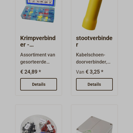
Kleur: zwart.
Krimpverbind
stootverbinde
er -
r
assortiment
Assortiment van
Kabelschoen-
gesorteerde
doorverbinder,
kabelschoenen
volledig
€ 24,89 *
€ 3,25 *
Van
en
geïsoleerd, in
krimpverbinding
verschillende
Details
Details
en.175 stuks,
kleuren.Wordt
gesorteerd in
geleverd in
een transparant
verpakkingen
assortimentsdoo
van 10 of 100
sje.Navul- of
stuks.
aanvulverpakkin