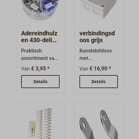
gen met telkens
10 stuks van één
soort zijn
leverbaar.
Adereindhulz
verbindingsd
en 430-delig
oos grijs
assortiment
Praktisch
Kunststofdoos
assortiment van
met
430 geïsoleerde
kabeldoorvoerru
€ 3,95 *
€ 16,90 *
Van
Van
aderendhulzen
bbers en
in vijf
klemmenstroken
Details
Details
verschillende
. Kleur grijs.
maten.Dispenser
doos met
draaibaar deksel
voor
gemakkelijke
entname.Voor