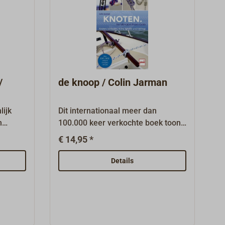
/
de knoop / Colin Jarman
lijk
Dit internationaal meer dan
n
100.000 keer verkochte boek toont
touw
alle in de zeilpraktijk belangrijke
€ 14,95 *
eist
knopen, lussen, steken, spleezen
erkte
en takelingen.De auteur Colin
Details
Jarman is een ervaren zeiler. Hij
odig te
werkt als freelancejournalist
n en
(onder andere voor het Britse
zeilblad Yachting Monthly) en heeft
chte
al talrijke vakboeken over knopen