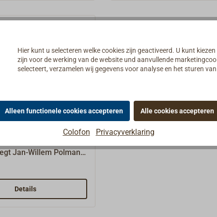
rd als 28e uitgave
raceboten altijd gespleist.V
36 pagina's, 126 kleurige
spleisen van modern touw 
afbeeldingen, formaat
hoge breeksterktes toont E
cm, paperback.
M. Friedl oplossingen voor 
Hier kunt u selecteren welke cookies zijn geactiveerd. U kunt kiezen
boordpraktijk:Touwkunde:
zijn voor de werking van de website und aanvullende marketingcooki
constructies, materialen, ste
selecteert, verzamelen wij gegevens voor analyse en het sturen v
vaktermenSpleisgereedsch
basisvaardigheden: kern
verwijderen, werken met de
spleisnaald, verjongen,
Alleen functionele cookies accepteren
Alle cookies accepteren
handboek Spleisen /
terugmelkenSpleisen van en
lem Polman
Colofon
Privacyverklaring
gevlochten touw zonder ker
30 verschillende
Dyneema en andere
 legt Jan-Willem Polman
hoogmodulusvezels: oogspl
ktijkhandboek uit in stap-
verbindingsspleizen,
-fotohandleidingen na de
zelfblokkerende brummelspl
e materiaalkunde.De
Details
lussen, touwsluitingen,
oopt van de oogsplit in
softsluitingen, moderne
of vierkantgevlochten
lashingsSpleisen van dubbe