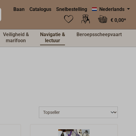
Baan
Catalogus
Snelbestelling
Nederlands
€ 0,00*
Veiligheid &
Navigatie &
Beroepsscheepvaart
marifoon
lectuur