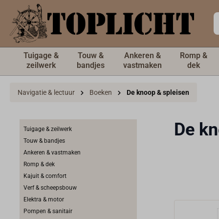
de hoofdinhoud
Tuigage &
Touw &
Ankeren &
Romp &
zeilwerk
bandjes
vastmaken
dek
Navigatie & lectuur
Boeken
De knoop & spleisen
De kn
Tuigage & zeilwerk
Touw & bandjes
Ankeren & vastmaken
Romp & dek
Kajuit & comfort
Verf & scheepsbouw
Elektra & motor
Pompen & sanitair