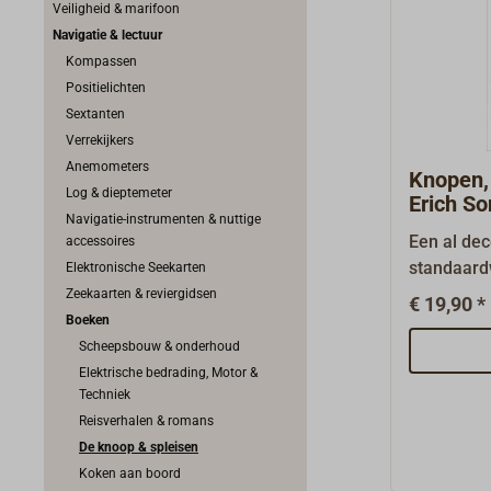
Veiligheid & marifoon
Navigatie & lectuur
Kompassen
Positielichten
Sextanten
Verrekijkers
Anemometers
Knopen, 
Log & dieptemeter
Erich S
Navigatie-instrumenten & nuttige
Een al de
accessoires
standaard
Elektronische Seekarten
touwwerk
Zeekaarten & reviergidsen
€ 19,90 *
met begrij
Boeken
overzichte
Scheepsbouw & onderhoud
over: touw
Elektrische bedrading, Motor &
Techniek
smarten e
Reisverhalen & romans
gebruikskn
De knoop & spleisen
fancywork
Koken aan boord
uitgave v