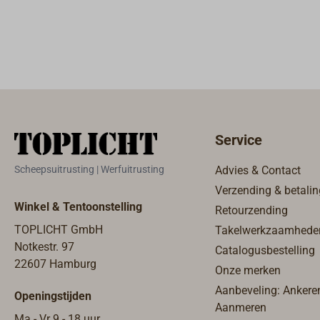
touw, via 
touw. Het
touwsluiti
lichte, co
evenzeer 
verbinden,
verdunnen
boek biedt
Service
werken me
splitsger
Scheepsuitrusting | Werfuitrusting
Advies & Contact
auteur hee
Verzending & betalin
pagina's, t
Winkel & Tentoonstelling
Retourzending
formaat 17
TOPLICHT GmbH
Takelwerkzaamhede
gebonden
Notkestr. 97
Catalogusbestelling
22607 Hamburg
Onze merken
Aanbeveling: Ankere
Openingstijden
Aanmeren
Ma - Vr 9 - 18 uur