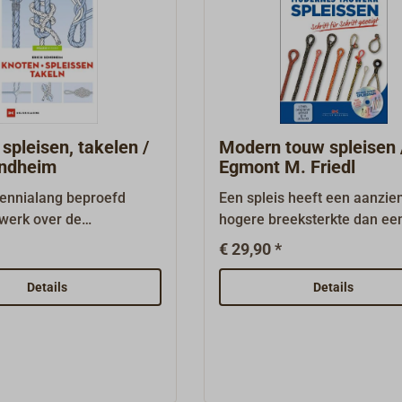
spleisen, takelen /
Modern touw spleisen 
ondheim
Egmont M. Friedl
cennialang beproefd
Een spleis heeft een aanzien
werk over de
hogere breeksterkte dan ee
zaamheden op jachten
knoop. Modern, gevlochten 
€ 29,90 *
pelijke instructies en
moet daarom absoluut gespl
lijke tekeningen.Alles
worden, om de hoge breekst
Details
Details
, taklingen, spleisen,
bij de verbindingen en
n kleeden, naaien,
bevestigingspunten niet onn
open, takels,
verminderen. Schoten, valle
.De 27e bijgewerkte
trimlijnen zijn zowel op luxe
an 2020 werd in 2024
jachten als op prestatiegeri