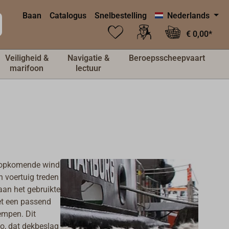
Baan
Catalogus
Snelbestelling
Nederlands
€ 0,00*
Veiligheid &
Navigatie &
Beroepsscheepvaart
marifoon
lectuur
or opkomende wind
n voertuig treden
an het gebruikte
t een passend
empen. Dit
co, dat dekbeslag