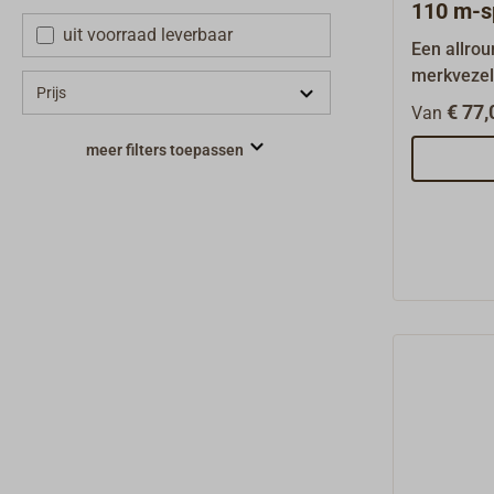
110 m-s
uit voorraad leverbaar
Een allro
merkvezel
Prijs
voor tradi
€ 77,
Van
gaffelzeil
meer filters toepassen
voormalig
ROBLON on
rotbesten
PP-filmvez
van een z
stabilisato
tegenstell
hennepkleu
UV-bestend
stevig ges
en ziet er
Manillahen
bovendien,