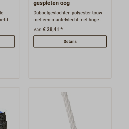
gespleten oog
de
Dubbelgevlochten polyester touw
oefd
met een mantelvlecht met hoge
n
slijtvastheid en UV-
€ 28,41 *
Van
bestendigheid.Deze reep is kant-
riek
en-klaar:aan één kant een
Details
ingesplitst oog (ooglengte 40
reerde
cm)aan de andere kant met een
orzien
takelingDe reep knikt niet en blijft
 UV-
ook bij voortdurend gebruik zacht
en soepel.Europees
kwaliteitsproduct van het bedrijf
 uiterst
LIROS.Kleur: zwart-wit.
strengs
itsen
 gebruik