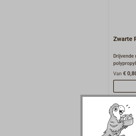
Squareline
vindt u on
artikelen\
Zwarte 
Drijvende 
polypropy
fijne, soep
€ 0,8
Van
nauwelijks
polyamide
neemt ech
verhardt o
Goede UV-
driegeslag
beroepssc
ISO 1346A