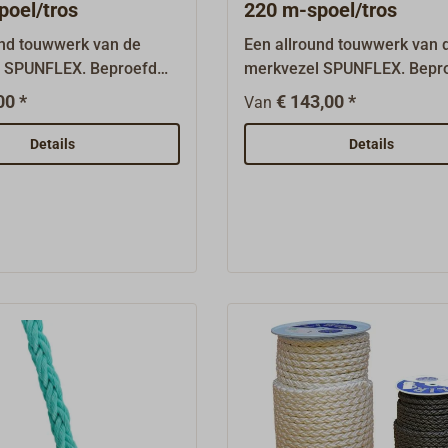
poel/tros
220 m-spoel/tros
und touwwerk van de
Een allround touwwerk van 
 SPUNFLEX. Beproefd
merkvezel SPUNFLEX. Bepr
tionele schepen en
voor traditionele schepen e
00 *
€ 143,00 *
Van
ers. Het door de
gaffelzeilers. Het door de
e Deense touwfabriek
voormalige Deense touwfab
Details
Details
twikkelde,
ROBLON ontwikkelde,
dige en gestructureerde
rotbestendige en gestructu
el-touwwerk is voorzien
PP-filmvezel-touwwerk is vo
eer hoogwaardige UV-
van een zeer hoogwaardige
r. De vezel is, in
stabilisator. De vezel is, in
ing tot andere
tegenstelling tot andere
rige kunstvezels, uiterst
hennepkleurige kunstvezels,
ig.Het touw is 3-strengs
UV-bestendig.Het touw is 3-
lagen, goed te splitsen
stevig geslagen, goed te spl
uit als touw van
en ziet eruit als touw van
nep. Het drijft
Manillahennep. Het drijft
 verhardt niet bij gebruik
bovendien, verhardt niet bij