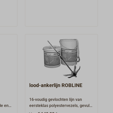
ermijn.
gebruik verharden.Goed geschikt
 drie-
voor trossen voor het het anker,
uit de
sleeptrossen en reepen, vooral in
O
havens met deining, evenals als
werklijn. Wordt per lopende meter
wart.In
geleverd.PERLON touw als 220 m
I-reep
tros vindt u onder "Passende
assende
artikelen" onderaan deze pagina.
gina.
e
lood-ankerlijn ROBLINE
16-voudig gevlochten lijn van
de en
eersteklas polyestervezels, gevuld
en. Bij
met een doorlopend met kunststof