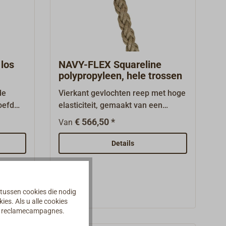
verkrijgbaar, zie onder
 op
"Vergelijkbare artikelen".
r-
u onder
los
NAVY-FLEX Squareline
polypropyleen, hele trossen
de
Vierkant gevlochten reep met hoge
oefd
elasticiteit, gemaakt van een
n
soepele en hoog-UV-
€ 566,50 *
Van
gestabiliseerde polypropyleen
riek
(PP)-splitvezel.Het soepele touw is
Details
bijzonder prettig in het gebruik aan
reerde
dek en is speciaal ontwikkeld voor
orzien
traditionele schepen. Goed te
 UV-
spleissen.Kleur:
 tussen cookies die nodig
manilabruin.Levering in trossen
es. Als u alle cookies
an reclamecampagnes.
van 110 m respectievelijk 220