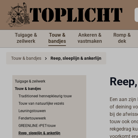
de hoofdinhoud
Tuigage &
Touw &
Ankeren &
Romp &
zeilwerk
bandjes
vastmaken
dek
Touw & bandjes
Reep, sleeplijn & ankerlijn
Reep,
Tuigage & zeilwerk
Touw & bandjes
Traditioneel hennepkleurig touw
Een aan zijn
Touw van natuurlijke vezels
of deining vo
Leuningstouwen
bij de afwis
Fendertouwwerk
touw ook on
GREENLINE rPET-touw
rekgedrag ku
Reep, sleeplijn & ankerlijn
voorkomt ener