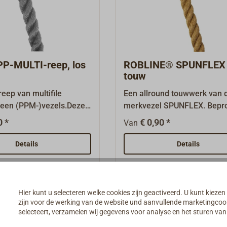
 touw, koord per meter
zwart.Leverbaar als 100 m-
der \"Bijpassende
spoel.Andere diameters zijn
" onderaan deze pagina.
aanvraag leverbaar.Polyeste
Squareline per meter vindt 
"Vergelijkbare artikelen".
PP-MULTI-reep, los
ROBLINE® SPUNFLEX 
touw
reep van multifile
Een allround touwwerk van 
leen (PPM-)vezels.Deze
merkvezel SPUNFLEX. Bepr
ele vezel is optisch
voor traditionele schepen e
0 *
€ 0,90 *
Van
 van polyester- of
gaffelzeilers. Het door de
vezels te onderscheiden,
voormalige Deense touwfab
Details
Details
ter geen water op en
ROBLON ontwikkelde,
ok op lange termijn niet.
rotbestendige en gestructu
bestendigheid.Een
PP-filmvezel-touwwerk is vo
en werklijn uit de
van een zeer hoogwaardige
Hier kunt u selecteren welke cookies zijn geactiveerd. U kunt kiezen
heepvaart volgens EN
stabilisator. De vezel is, in
zijn voor de werking van de website und aanvullende marketingcooki
selecteert, verzamelen wij gegevens voor analyse en het sturen v
 met een goede prijs-
tegenstelling tot andere