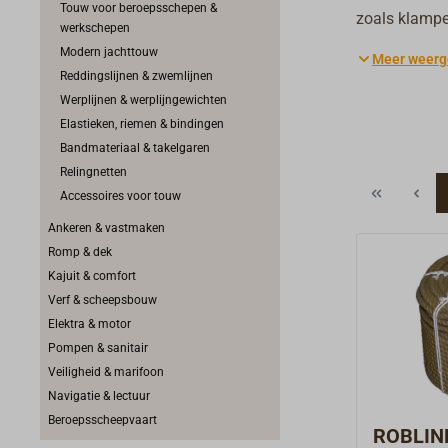
Touw voor beroepsschepen &
zoals klampen
werkschepen
gerukt. Anker
Modern jachttouw
Meer weerg
hoge piekbel
Reddingslijnen & zwemlijnen
het juiste ma
Werplijnen & werplijngewichten
overdimension
Elastieken, riemen & bindingen
wordt vermind
Bandmateriaal & takelgaren
Relingnetten
Accessoires voor touw
Ankeren & vastmaken
Romp & dek
Kajuit & comfort
Verf & scheepsbouw
Elektra & motor
Pompen & sanitair
Veiligheid & marifoon
Navigatie & lectuur
Beroepsscheepvaart
ROBLIN