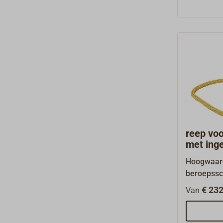
geschikt a
hoogwaard
deining.Kl
enige her
zwart.Lev
meter.And
aanvraag l
Squareline
m-spoel vi
"Vergelijkb
reep voo
met ing
Hoogwaard
beroepssc
vezelmix 
€ 232
Van
POLYSTEEL
bereikt, b
rekwaarde