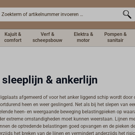
Kajuit &
Verf &
Elektra &
Pompen &
comfort
scheepsbouw
motor
sanitair
 sleeplijn & ankerlijn
 ligplaats afgemeerd of voor het anker liggend schip wordt do
ortdurend heen en weer geslingerd. Net als bij het slepen van ee
selende heen- en weergaande beweging belastingpieken op waara
der extreme omstandigheden moet kunnen weerstaan. Lijnen me
nnen de optredende belastingen goed opvangen en de pieken d
zijds het breken van de lijnen en vermindert anderzijds het risi