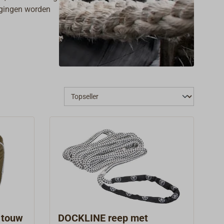
tigingen worden
hip aan bijzonder
 de keuze van
et
breeksterkte
 touw
DOCKLINE reep met