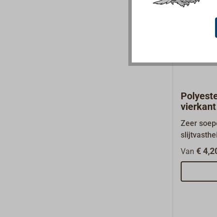
kwaliteitv
zwart.Los 
Diameter 
leverbaar 
MULTI-reep
u onder "G
onderaan 
Polyest
vierkant
Zeer soep
slijtvasth
en met ee
€ 4,2
Van
Vierkant g
goed hant
elasticiteit
grote lengt
opschiete
splitsen.D