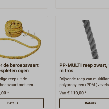
ls ankerlijn en als
ogen.Andere diameters tot 
ige reep in havens met
mm zijn op aanvraag
eur: sneeuwwit (zonder
leverbaar.Kleur:zwart ofzwar
kenningsdraden) of
erbaar los per lopende
ere diameters zijn op
everbaar.Polyester-
 tegen spoelprijs als 100
ndt u onder
are artikelen".
r de beroepsvaart
PP-MULTI reep zwart,
espleten ogen
m tros
ige reep uit de
Drijvende reep van multifil
heepvaart met een
polypropyleen (PPM-)vezel
van POLYESTER- en
fijne, soepele vezel is optisc
,00 *
€ 110,00 *
Van
-garen.Dit materiaal
nauwelijks te onderscheide
ij middelmatige
polyester- of polyamideveze
Details
Details
n, de hoge sterkte van
neemt echter geen water op