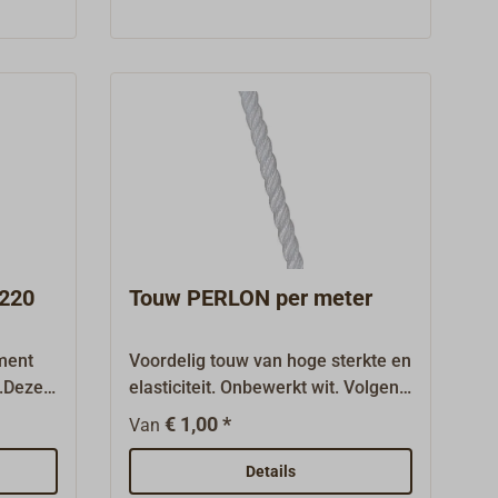
D = 32
jachten en voor alle toepassingen
waarbij het touw echt betrouwbaar
t/wit.
moet zijn.Levering per lopende
meter. Het HIGH-LOAD touw is ook
beschikbaar als 220 m-tros, zie
'Vergelijkbare artikelen'.
 220
Touw PERLON per meter
ament
Voordelig touw van hoge sterkte en
s.Deze
elasticiteit. Onbewerkt wit. Volgens
h
DIN 83 330 van polyamide (PA),
€ 1,00 *
Van
n van
driestrengs geslagen, goed te
ls,
splitsen. Het touw neemt echter
Details
 en
water op en kan bij langdurig