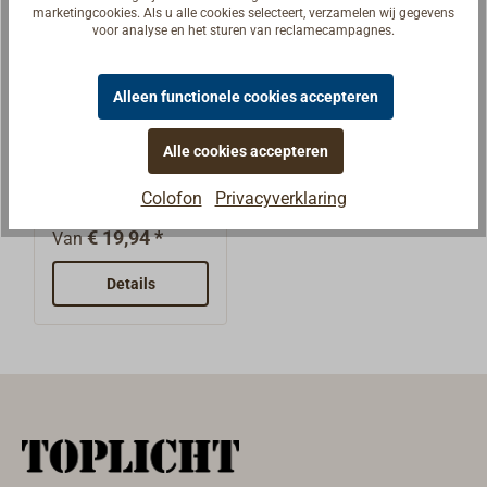
marketingcookies. Als u alle cookies selecteert, verzamelen wij gegevens
voor analyse en het sturen van reclamecampagnes.
Alleen functionele cookies accepteren
FORSHEDA
schokdempers
Alle cookies accepteren
Beproefde
Colofon
Privacyverklaring
schokdemper van
zeer rekbaar, weer-
€ 19,94 *
Van
en
zeewaterbestendig
Details
zwart EPDM-rubber
– het schip en het
touw worden
gespaard.Met een
zeer effectief
klemmechanisme
voor touw. De lijn