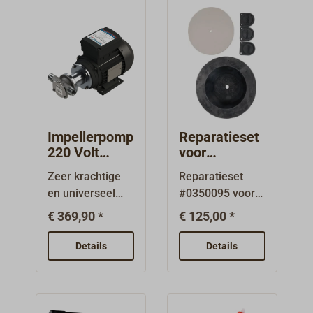
Impellerpomp
Reparatieset
220 Volt
voor
MARCO
membraanpo
Zeer krachtige
Reparatieset
UP1/AC
mp
en universeel
#0350095 voor
RHEINSTRO
inzetbare pomp
de al
M M50 /
€ 369,90 *
€ 125,00 *
voor zoet- en
decennialang
M50E
zeewater (ook
beproefde
Details
Details
met kleine
membraanpomp
verontreiniginge
type M50 en
n), met slijtvaste
M50E van
nitrilrubberen
RHEINSTROM.B