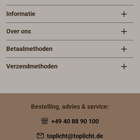
4,8 en Ø 6,4 mm,
lengte 1,2 m, en
Informatie
een
verlengslang van
Over ons
1,0 m.
Betaalmethoden
Verzendmethoden
Bestelling, advies & service:
+49 40 88 90 100
toplicht@toplicht.de