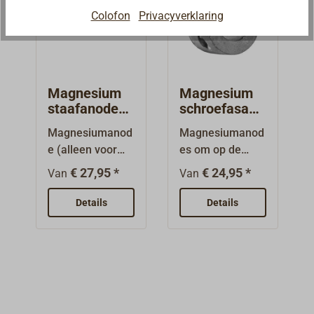
Colofon
Privacyverklaring
Magnesium
Magnesium
staafanode
schroefasano
voor
des
Magnesiumanod
Magnesiumanod
bevestiging
e (alleen voor
es om op de
met bouten
brak- en
schroefas aan te
€ 27,95 *
€ 24,95 *
Van
Van
zoetwater),
schroeven.Kort
ronde of
model, 2-delig
Details
Details
langovale vorm
met RVS-
met stalen kern
schroeven.
om vast te
schroeven.