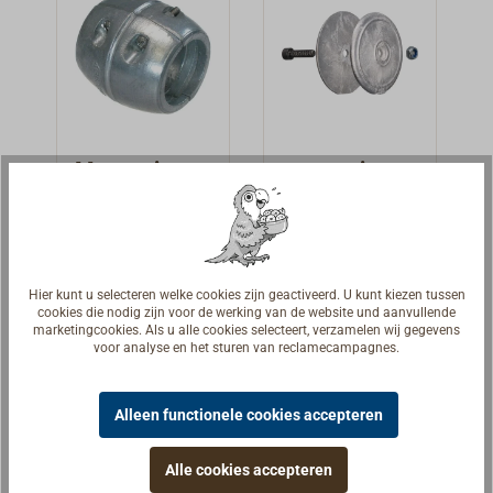
Magnesium-
magnesium
schroefasana
roeranode
ode
Magnesiumanod
Ronde
bolvormig
es om op de
magnesiumanod
schroefas aan te
es (alleen voor
€ 29,90 *
€ 20,90 *
Van
Van
Hier kunt u selecteren welke cookies zijn geactiveerd. U kunt kiezen tussen
schroeven.Rond
brak- en
cookies die nodig zijn voor de werking van de website und aanvullende
marketingcookies. Als u alle cookies selecteert, verzamelen wij gegevens
e vorm, 2-delig
zoetwater), met
Details
Details
voor analyse en het sturen van reclamecampagnes.
met
stalen bouten
roestvrijstalen
om vast te
Alleen functionele cookies accepteren
schroeven.
schroeven.Lever
ing per paar.
Alle cookies accepteren