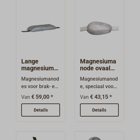
Lange
Magnesiuma
magnesiuma
node ovaal
node met
met
Magnesiumanod
Magnesiumanod
stalen
aluminium
es voor brak- en
e, speciaal voor
steigers
steigers
zoetwater.
aluminiumschep
€ 59,00 *
€ 43,15 *
Van
Van
Bevestigingsstei
en. Steigers van
gers van staal,
aluminium,
Details
Details
ongeboord.
ongeboord.