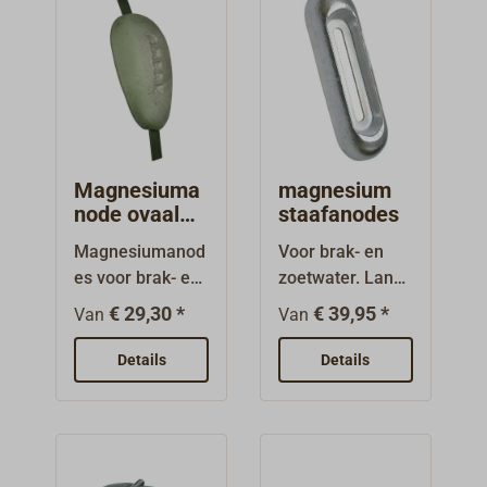
Magnesiuma
magnesium
node ovaal
staafanodes
met stalen
Magnesiumanod
Voor brak- en
steigers
es voor brak- en
zoetwater. Lang
zoetwater.
ovaal met stalen
€ 29,30 *
€ 39,95 *
Van
Van
Bevestigings-
kern. Met
steigers van
langwerpige
Details
Details
staal,
gaten om vast te
ongeboord.
schroeven.