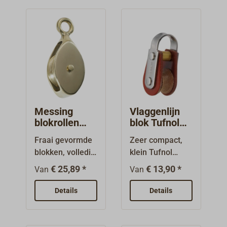
Messing
Vlaggenlijn
blokrollen
blok Tufnol
voor 6-10
BARTON
Fraai gevormde
Zeer compact,
mm touw
blokken, volledig
klein Tufnol
van messing,
vlaggenlijnblok
€ 25,89 *
€ 13,90 *
Van
Van
mooi
uit de TUPHblox
gepolijst.Voor
serie van
Details
Details
diverse
BARTON.Enkele
toepassingen,
schijf met vaste
ook geschikt als
roestvrijstalen