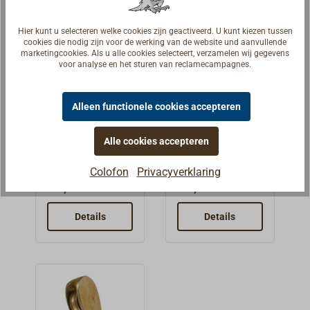
nylon,
roestvrijstalen
Hier kunt u selecteren welke cookies zijn geactiveerd. U kunt kiezen tussen
as.
cookies die nodig zijn voor de werking van de website und aanvullende
marketingcookies. Als u alle cookies selecteert, verzamelen wij gegevens
voor analyse en het sturen van reclamecampagnes.
Vlagvalblok
vlaglijnblok
Alleen functionele cookies accepteren
van
nylon voor
WICHARD
4mm touw
Alle cookies accepteren
Blokbehuizing
Klein
van hoogvaste
kunststofblok
Colofon
Privacyverklaring
kunststof met
met één schijf
€ 8,50 *
€ 4,90 *
een vast
voor dun
oog,katrolschijf
touw.Alle
Details
Details
van roestvrij
onderdelen zijn
staal,Fabrikant:
roestvrij.
WICHARD.
Blokhuis en
schijf van zwart
nylon, RVS-as.