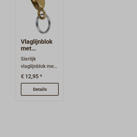
Vlaglijnblok
met
sleutelring
Sierlijk
vlaglijnblok met
sleutelring.
€ 12,95 *
Blokbehuizing en
schijf van
Details
messing. Oog
dwars geplaatst.
Geschikt als
sleutelhanger.