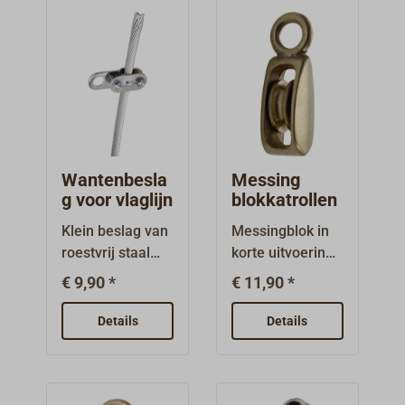
decoratieve
beugel of met
blokken.Het oog
roestvrijstalen
staat in de
draaibare
lengterichting.
sluiting.
Wantenbesla
Messing
g voor vlaglijn
blokkatrollen
Klein beslag van
Messingblok in
roestvrij staal
korte uitvoering
om aan de want
met dwars
€ 9,90 *
€ 11,90 *
te monteren.De
geplaatst oog.
maximale
Schijven van
Details
Details
diameter van de
messing.Messin
want is 8
ggietwerk,
mm.Zeer
oppervlak
praktisch om
gepolijst.Eenvou