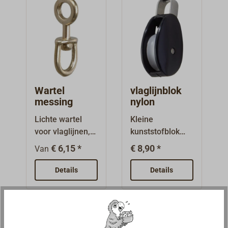
vlaglijnen of
dige blokken
blokken met een
voor veel
sluiting vast te
toepassingen.
maken.
Wartel
vlaglijnblok
messing
nylon
Lichte wartel
Kleine
voor vlaglijnen,
kunststofblok
van messing.Een
met één schijf
€ 6,15 *
€ 8,90 *
Van
groot en een
voor dun
klein vast oog.
touw.Alle
Details
Details
onderdelen zijn
roestvrij.
Blokbehuizing en
schijf van zwart