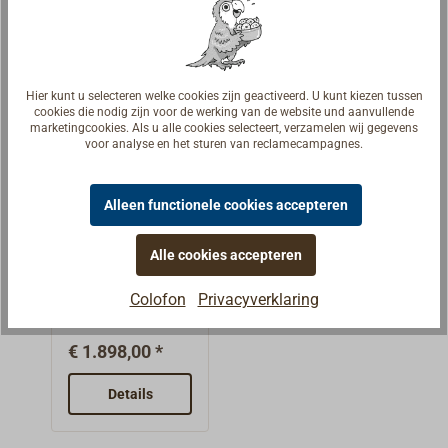
vervaardigde
fender van beste
ambachtelijke
kwaliteit,
Hier kunt u selecteren welke cookies zijn geactiveerd. U kunt kiezen tussen
waarvan de
cookies die nodig zijn voor de werking van de website und aanvullende
marketingcookies. Als u alle cookies selecteert, verzamelen wij gegevens
geprefabriceerd
voor analyse en het sturen van reclamecampagnes.
e vorm is
aangepast aan
een ronde
Alleen functionele cookies accepteren
voorsteven. Met
Boegfender
een intern
Alle cookies accepteren
voor scherpe
lopende
voorsteven
Boegfender voor
Colofon
Privacyverklaring
roestvrijstalen
scherpe
ketting.De
voorstevens,
fenders kunnen
€ 1.898,00 *
bijv. voor
bijna in elke
Spitzgatt-
Details
afmeting op
schepen, van
maat worden
hennepkleurig
gemaakt. Hier