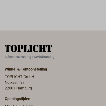
en absoluut
vindt u slechts
rotbestendig
enkele
polypropyleen-
voorbeelden.
touw.Een zeer
Meer prijzen op
stevig
aanvraag, vraag
vervaardigde
alstublieft een
fender van de
individueel
beste
aanbod aan met
ambachtelijke
exacte
kwaliteit, met
afmetingen.Leve
Scheepsuitrusting | Werfuitrusting
een
rtijd ca. 6 weken.
voorgemodelleer
Winkel & Tentoonstelling
de vorm die is
TOPLICHT GmbH
aangepast aan
Notkestr. 97
een scherpe
22607 Hamburg
voorsteven. Met
een inwendig
Openingstijden
lopende RVS-
ketting.De