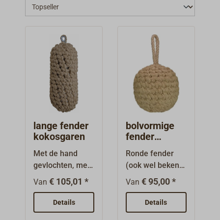
lange fender
bolvormige
kokosgaren
fender
kokosgaren
Met de hand
Ronde fender
gevlochten, met
(ook wel bekend
compacte
als
€ 105,01 *
€ 95,00 *
Van
Van
vulling, gemaakt
"Bumsbüddel").
van
Van met de hand
Details
Details
touw.Gevlochten
gevlochten