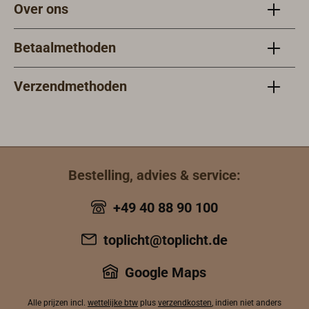
Over ons
Betaalmethoden
Verzendmethoden
Bestelling, advies & service:
+49 40 88 90 100
toplicht@toplicht.de
Google Maps
Alle prijzen incl.
wettelijke btw
plus
verzendkosten
, indien niet anders