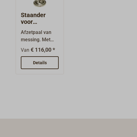
Staander
voor
relingsdraad
Afzetpaal van
messing. Met
twee
€ 116,00 *
Van
touwhaken.Oppe
rvlak messing
Details
gepolijst of
verchroomd.Hoo
gte = 890
mm,Paaldiamete
r = 28
mm,Voetdiamet
er = 260 mm.