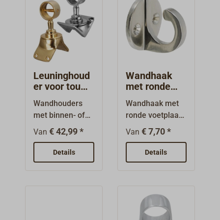
en zijn
leverbaar.Voor
buis Ø 20 mm.
Leuninghoud
Wandhaak
er voor touw
met ronde
met
montageplaa
Wandhouders
Wandhaak met
hoekplaat
t
met binnen- of
ronde voetplaat.
buitenhoek voor
Ook geschikt als
€ 42,99 *
€ 7,70 *
Van
Van
30 mm of 40 mm
bevestiging voor
leuningtouw.Mes
een leuningtouw,
Details
Details
sing gepolijst of
bijv. voor een
verchroomd.Alle
tijdelijk
touwhouders en
(hoofd)zekering
eindstukken
stouw onder
worden geleverd
dek.Van