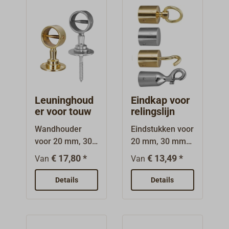
Leuninghoud
Eindkap voor
er voor touw
relingslijn
Wandhouder
Eindstukken voor
voor 20 mm, 30
20 mm, 30 mm
mm of 40 mm
of 40 mm dik
€ 17,80 *
€ 13,49 *
Van
Van
leuningtouw.Gep
leuningtouw.Gep
olijst messing of
olijst
Details
Details
verchroomd.Alle
messing.Alle
touwhouders en
eindstukken
eindstukken
worden geleverd
worden geleverd
met