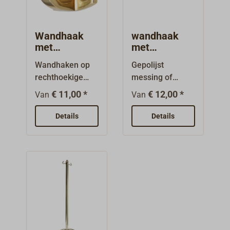
lage
opname.
bouwhoogte.Voo
r buis met D = 25
Wandhaak
wandhaak
mm.
met
met
voetplaat,
stockschroef,
Wandhaken op
Gepolijst
voor
voor
rechthoekige
messing of
leuningtouw
leuningtouw
montageplaat.
verchroomd
€ 11,00 *
€ 12,00 *
Van
Van
Goed geschikt
messing.
voor
Details
Details
leuningkoord.
Afwerking:
gepolijst
messing of
verchroomd.