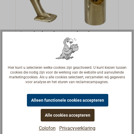
De eindbeslagen
hebben blinde
boringen M6.
Passende
draadeinden en
Leuninghoud
leuningsteun
moeren worden
er 30° schuin
en
meegeleverd.Mi
voor 22 mm
Elegante
Massieve
ddenstukken
buis
leuninghouder
uitvoering in
met verzonken
van gegoten
gegoten
boringen.
€ 13,90 *
€ 21,90 *
Van
Van
Hier kunt u selecteren welke cookies zijn geactiveerd. U kunt kiezen tussen
messing. De
messing,
cookies die nodig zijn voor de werking van de website und aanvullende
marketingcookies. Als u alle cookies selecteert, verzamelen wij gegevens
houders zijn 30°
oppervlak
Details
Details
voor analyse en het sturen van reclamecampagnes.
schuin. Geschikt
gepolijst of
voor buizen met
verchroomd. De
Alleen functionele cookies accepteren
Ø 22 mm. Ook
cilindrische
leverbaar in
steunen hebben
verchroomd
voor bevestiging
Alle cookies accepteren
messing.
in de vloer een
Colofon
Privacyverklaring
centraal