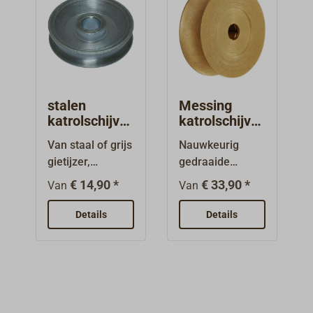
stalen
Messing
katrolschijve
katrolschijve
n
n met
Van staal of grijs
Nauwkeurig
rollager
gietijzer,
gedraaide
passend voor
vervangingsschij
€ 14,90 *
€ 33,90 *
Van
Van
touwklampen.
ven van
Met groef voor
messing,
Details
Details
touw, koord.
geschikt voor
jachtblokken.
Deze schijven
zijn voorzien van
rollagers.
Geschikt voor