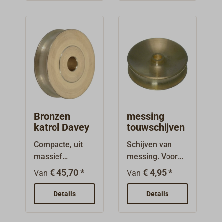
hoogbelastbaar
glad, zonder
glasvezelverster
uitsparing.De
kt kunststof.Met
asboringen zijn
V-vormige keep,
niet voorzien van
geschikt voor
bussen.
staalkabels,
evenals voor
vezeltouwen
(touw).Kleur:
zwart.
Bronzen
messing
katrol Davey
touwschijven
Compacte, uit
Schijven van
massief
messing. Voor
aluminiumbrons
touw, koord.
€ 45,70 *
€ 4,95 *
Van
Van
gedraaide
katrollen met
Details
Details
een grote
asopening.Afhan