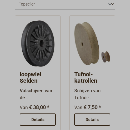
loopwiel
Tufnol-
Selden
katrollen
Valschijven van
Schijven van
de
Tufnol-
merkfabrikant
hartweefsel,
€ 38,00 *
€ 7,50 *
Van
Van
SELDEN voor
voor touw,
inbouw in de
koord.De
Details
Details
masten van
buitenzijden zijn