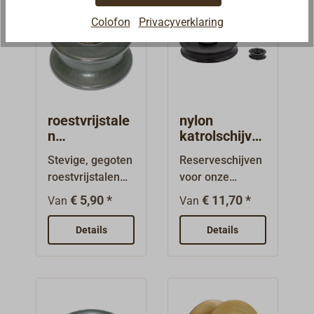
Colofon
Privacyverklaring
roestvrijstale
nylon
n
katrolschijve
touwschijven
n
Stevige, gegoten
Reserveschijven
roestvrijstalen
voor onze
blokschijf met
blokken voor het
€ 5,90 *
€ 11,70 *
Van
Van
messing
schip, ook
glijlagerbus.Verv
geschikt voor
Details
Details
angingsschijven
montage in
voor onze
masten, gieken
roestvrijstalen
en speciaal
touwgeleiders
beslag.Nylon,
en klapblokken.
zonder bus.