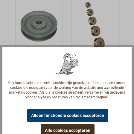
schijven een
kleine verzonken
rand, waardoor
de
loopeigenschapp
en in het blok
verbeterd
worden. Onder
Grijs
katrolschijf
andere geschikt
gietijzeren
vernikkeld
als
staalkabelsc
messing
Katrolschijf van
Touwschijven
vervangingsschij
hijven
grijs gietijzer.
voor touw/koord.
f voor de
Hier kunt u selecteren welke cookies zijn geactiveerd. U kunt kiezen tussen
cookies die nodig zijn voor de werking van de website und aanvullende
Zware rol met
Met diepe
klassieke
€ 21,90 *
€ 13,20 *
Van
Van
marketingcookies. Als u alle cookies selecteert, verzamelen wij gegevens
bijpassende
groef.Vernikkeld
jachtblokken van
voor analyse en het sturen van reclamecampagnes.
groef voor
messing.
DAVEY London
Details
Details
staalkabel.
(Art.-Nr. 1166-...
Alleen functionele cookies accepteren
en volgende).
Alle cookies accepteren