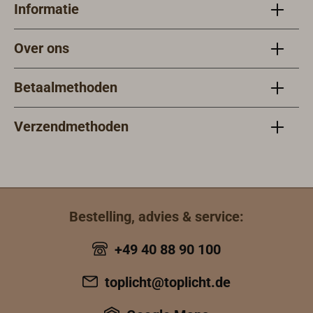
Informatie
hoogwaardige
steigerdiepte
lampen voor
goed geschikt
gebruik op het
voor massieve
Over ons
schip en op het
houten wanden.
land.
Betaalmethoden
Verzendmethoden
Bestelling, advies & service:
+49 40 88 90 100
toplicht@toplicht.de