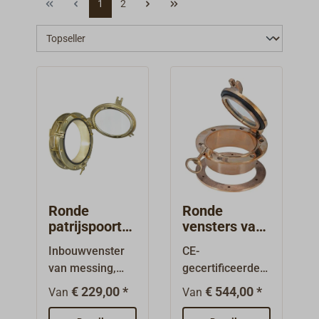
1
2
Ronde
Ronde
patrijspoorte
vensters van
n licht glas
het schip /
Inbouwvenster
CE-
patrijspoort
van messing,
gecertificeerde
DAVEY brons
oppervlak
patrijspoort,
(CE)
€ 229,00 *
€ 544,00 *
Van
Van
gepolijst of
middelzware