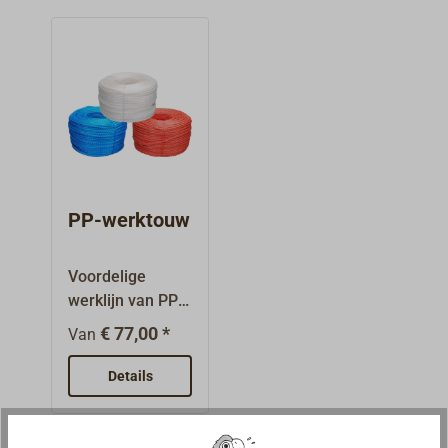
PP-werktouw
Voordelige
werklijn van PP
(polypropyleen)-
€ 77,00 *
Van
splitvezel,
drieslags
Details
geslagen
volgens EN ISO
1346. Drijvend