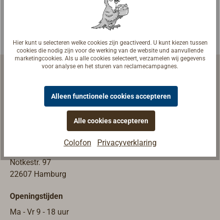
en
splitsbaar.Kleure
n: wit, blauw of
Hier kunt u selecteren welke cookies zijn geactiveerd. U kunt kiezen tussen
oranje. Levering
cookies die nodig zijn voor de werking van de website und aanvullende
per hele tros à
marketingcookies. Als u alle cookies selecteert, verzamelen wij gegevens
voor analyse en het sturen van reclamecampagnes.
220 m.
Alleen functionele cookies accepteren
Scheepsuitrusting | Werfuitrusting
Alle cookies accepteren
Winkel & Tentoonstelling
Colofon
Privacyverklaring
TOPLICHT GmbH
Notkestr. 97
22607 Hamburg
Openingstijden
Ma - Vr 9 - 18 uur