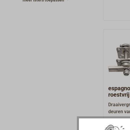
meer filters toepassen
espagnol
roestvrij
Draaiverg
deuren van
A2-roestvr
€ 96,29 *
vereist ee