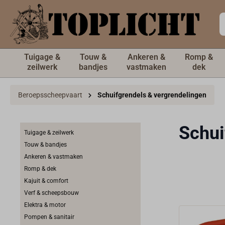
de hoofdinhoud
Tuigage &
Touw &
Ankeren &
Romp &
zeilwerk
bandjes
vastmaken
dek
Beroepsscheepvaart
Schuifgrendels & vergrendelingen
Schui
Tuigage & zeilwerk
Touw & bandjes
Ankeren & vastmaken
Romp & dek
Kajuit & comfort
Verf & scheepsbouw
Elektra & motor
Pompen & sanitair