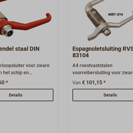
endel staal DIN
Espagnoletsluiting RV
83104
rloopsluiter voor zware
A4 roestvaststalen
 het schip en
voorreibersluiting voor zwa
. De sluitingen zijn
scheepsdeuren en luikdekse
60 *
€ 101,15 *
Van
m in stalen deuren
sluitingen zijn bedoeld om t
te worden. FORM A (DIN
worden ingelast.VORM A (D
Details
Details
) Standaarduitvoering
83104 A73) Uitvoering naar
gesmede handgrepen St
met twee handgrepen van 
n stalen huls (lengte van
roestvast staal of gepolijst 
3 mm). Voor deuren in
roestvast staal en naar keu
de wanden is er een
huls van aluminium, A4 roes