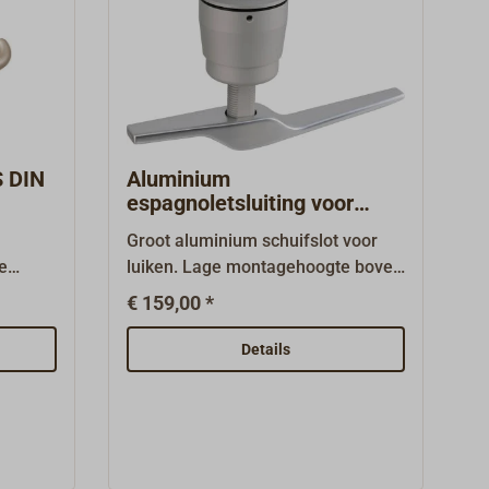
S DIN
Aluminium
espagnoletsluiting voor
luiken
Groot aluminium schuifslot voor
re
luiken. Lage montagehoogte boven
ls. De
het dek zodat er geen lijnen
€ 159,00 *
e
kunnen blijven haken en er geen
IN
risico is op struikelen.Het slot
Details
 keuze
wordt in het luikdeksel gestoken in
A4
een gat van 50 mm met twee
A4
afgeplatte zijden. Benedendeks
ze een
bevindt zich een grote, soepel
tvast
lopende vergrendelingshendel die