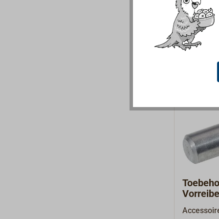
mm, de asl
(asdiamet
mm).Hand
lengte van
beide zijd
bevestigin
63 x 3 mm
van 6 mm.
een aansl
beperkt to
Toebeho
Vorreib
83104
Accessoir