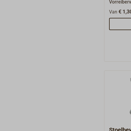
Vorreiber
en van sta
€ 1,3
Van
om aan te 
mm (diame
lengte)Sm
staal (M10
staal (vla
van type A
materiale
Vorreiber
Stoelbe