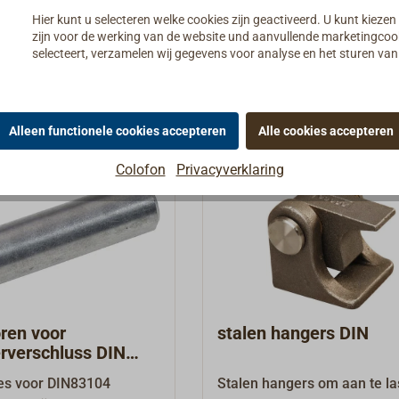
engte is niet verstelbaar
geleverd zonder korfmoer-sl
Details
Details
Hier kunt u selecteren welke cookies zijn geactiveerd. U kunt kiezen
er 15
zijn voor de werking van de website und aanvullende marketingcooki
greeplengte 190 mm,
selecteert, verzamelen wij gegevens voor analyse en het sturen v
 de sluittong 60 mm, aan
en vierkante
gsplaten (L x B x H) 63 x
Alleen functionele cookies accepteren
Alle cookies accepteren
 met 4 verzonken gaten
De vergrendeling heeft
Colofon
Privacyverklaring
ag die de bewegingshoek
t 90°.
ren voor
stalen hangers DIN
erverschluss DIN
es voor DIN83104
Stalen hangers om aan te l