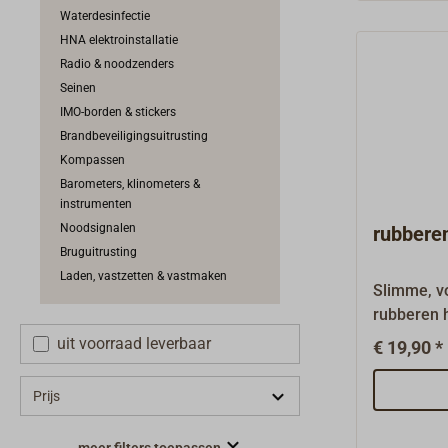
uitvoering
Waterdesinfectie
(93 mm).D
HNA elektroinstallatie
roodbruin
Radio & noodzenders
de huls h
Seinen
en een vet
IMO-borden & stickers
Een aansl
Brandbeveiligingsuitrusting
te lassen 
Kompassen
leverbaar.
Barometers, klinometers &
speciale u
instrumenten
FORM B m
Noodsignalen
rubberen
vierkante
Bruguitrusting
C met han
Laden, vastzetten & vastmaken
Slimme, vo
Alle onder
rubberen 
afzonderli
vorstbest
uit voorraad leverbaar
€ 19,90 *
beslag van
uitneembar
Prijs
100 g.