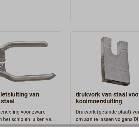
etsluiting van
drukvork van staal voo
 staal
kooimoersluiting
rendeling voor zware
Drukvork (getande plaat) van
 het schip en luiken van
om aan te lassen volgens D
ij staal.De vergrendeling
83407 vorm C.Geschikt voor
€ 10,00 *
Van
n deurdikte van 55 tot 60
korfmoer-sluitingen 1857-...