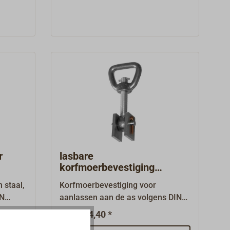
(getande plaat) van staal om aan
worden ingekort.
te lassen.
r
lasbare
korfmoerbevestiging
roestvrij staal / staal
 staal,
Korfmoerbevestiging voor
IN
aanlassen aan de as volgens DIN
83407, vorm A.Leveringsomvang:
€ 34,40 *
Van
.Wordt
oogschroef en korfmoer van