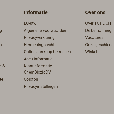
er gerust naar.
vastgedraaide deksels moeili
beweging te krijgen
Informatie
Over ons
zijn.Afmetingen:Handgreep
schacht: Ø 14 mmGreepbree
EU-btw
Over TOPLICHT
mmHoogte: 108
g
Algemene voorwaarden
De bemanning
mmAandrijfstuk/sleuflip: 40 
Privacyverklaring
Vacatures
mmOpmerking: De sleutel pa
n
Herroepingsrecht
Onze geschiede
op dek- en tankafsluitingen u
Online aankoop herroepen
Winkel
actuele TOPLICHT-assortime
Accu-informatie
n &
Klantinformatie
ChemBiozidDV
te
Colofon
Privacyinstellingen