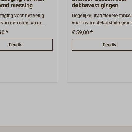
omd messing
dekbevestigingen
tiging voor het veilig
Degelijke, traditionele tanks
 van een stoel op de
voor zware dekafsluitingen
at deze ook bij sterke
brede sleuf, zoals men die a
90 *
€ 59,00 *
n van het schip niet
op veel oudere traditionele
oleerd rondschuift.De
schepen, visserskotters,
Details
Details
tiging bestaat uit beslag
beroepsvaartuigen of klassi
rchroomd, trowaliseerd
jachten. Het aandrijfstuk om
oor bevestiging aan de
sleuf van het deksel van de
an de onderzijde van de
afsluiting te steken heeft ee
 aanspannen en
breedte van 5,5 mm en een 
n gebeurt naar keuze met
van 40 mm. Fraai vervaardig
chroef of met een
zeewaterbestendig brons m
 of 10 schakels) aan een
mat getrommelde afwerking
drie varianten van de
Goede krachtoverbrenging d
tiging zijn ook
de hoge kruisgreep, die zich
ar in gepolijst messing of
leent om een verlengstuk op
verchroomd messing.
schuiven wanneer hard