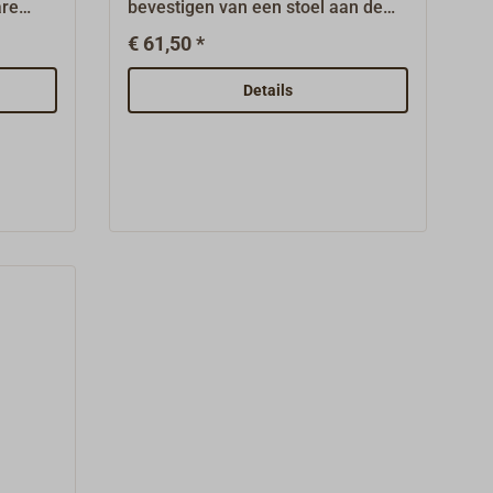
are
bevestigen van een stoel aan de
ken, met
vloer, zodat deze ook bij sterke
€ 61,50 *
d gat
bewegingen van het schip niet
tnippel
ongecontroleerd door de ruimte
Details
.RVS-
schuift.De stoelriem bestaat uit
beslagdelen van matverchroomd,
trowaliseerd messing voor
bevestiging aan de vloer en aan de
onderzijde van de stoel.De 25 mm
brede, zwarte band van 1,5 meter
lengte wordt door deze
beslagdelen geleid. De band wordt
gespannen en vastgezet met een
klemgesp van Niro.De exacte
afmetingen vindt u onder
"Downloads".