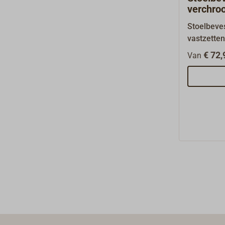
verchro
Stoelbeves
vastzetten
vloer, zod
€ 72,
Van
beweginge
ongecontr
stoelbeves
van matve
messing v
vloer en a
stoel.Het
vastzette
een spans
ketting (7
veer.Alle 
stoelbeves
verkrijgba
glanzend 