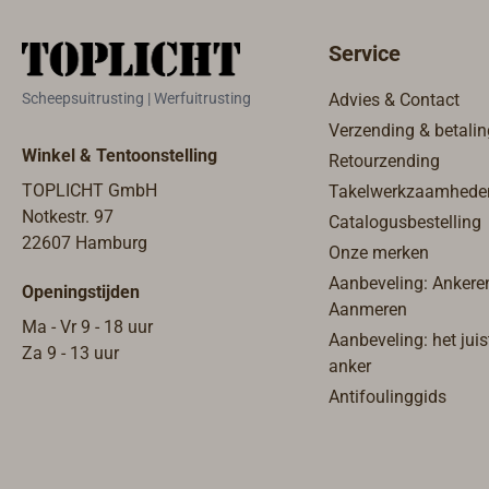
Vraag ons 
Service
Scheepsuitrusting | Werfuitrusting
Advies & Contact
Verzending & betalin
Winkel & Tentoonstelling
Retourzending
TOPLICHT GmbH
Takelwerkzaamhede
Notkestr. 97
Catalogusbestelling
22607 Hamburg
Onze merken
Aanbeveling: Ankere
Openingstijden
Aanmeren
Ma - Vr 9 - 18 uur
Aanbeveling: het juis
Za 9 - 13 uur
anker
Antifoulinggids