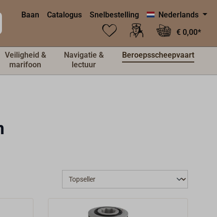
Baan
Catalogus
Snelbestelling
Nederlands
€ 0,00*
Veiligheid &
Navigatie &
Beroepsscheepvaart
marifoon
lectuur
n