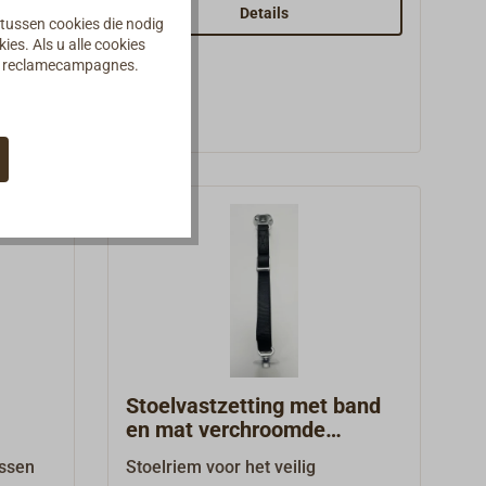
uiting.
roestvrij staal, lasplaten van staal,
Details
 tussen cookies die nodig
roestvrijstalen bouten en koperen
es. Als u alle cookies
splitpennen.Als toebehoren
an reclamecampagnes.
leverbaar: drukvork (getande plaat)
van staal om aan te lassen.
Stoelvastzetting met band
en mat verchroomde
klemgesp
assen
Stoelriem voor het veilig