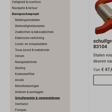
Veiligheid & marifoon
Navigatie & lectuur
Beroepsscheepvaart
Reddingsmiddelen
Werkveiligheidsvesten
Zoeklichten & dekzoeklichten
Elektrische verlichting
schuifgr
Loods- en instapladders
83104
Touw, koord & toebehoren
Stalen voo
Verven
deuren van
Navigatielichten
luikdeksels
Sluiting
€ 47,
Van
bedoeld o
Koelwaterfilter
ingelast 
Anode
83104 A73
Motorbesturingen
met twee 
Ankeren & aanleggen
37-2 en ee
Schuifgrendels & vergrendelingen
de huls 7
Ventilator
geïsoleer
Pompen