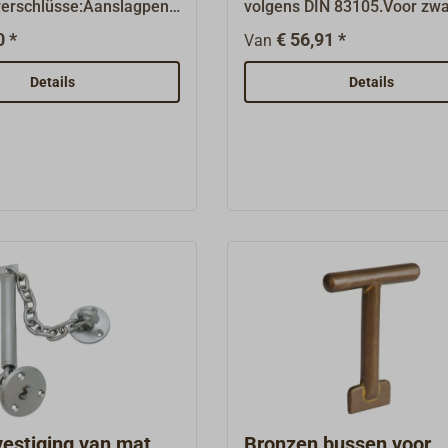
verschlüsse:Aanslagpenn
volgens DIN 83105.Voor zw
al of A4-roestvast staal
deuren van het schip en lui
0 *
€ 56,91 *
Van
lassen.Afmeting: 12 x 50
langgat (vorm C) of met ron
ter x
(vorm D) en boorgat voor ve
Details
Details
eernippels van verzinkt
(draad M10 x 1).Staal zwart
 x 1) of A4-roestvast
pen, met splitpen
knippel M10 x 1)Hulzen
bevestigd.Gewicht: 1500 g.
73 in verschillende
n voor DIN83104
verschlüsse.
vestiging van mat
Bronzen bussen voor