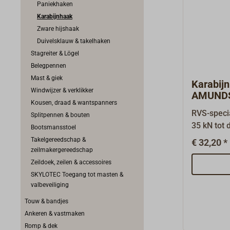
Paniekhaken
Karabijnhaak
Zware hijshaak
Duivelsklauw & takelhaken
Stagreiter & Lögel
Belegpennen
Mast & giek
Karabij
Windwijzer & verklikker
AMUND
Kousen, draad & wantspanners
RVS-speci
Splitpennen & bouten
35 kN tot 
Bootsmansstoel
behoort e
Takelgereedschap &
€ 32,20 *
goedgekeu
zeilmakergereedschap
(hoofd)zek
Zeildoek, zeilen & accessoires
binnendia
SKYLOTEC Toegang tot masten &
valbeveiliging
opening b
vormgevi
Touw & bandjes
karabijnh
Ankeren & vastmaken
en te zeke
Romp & dek