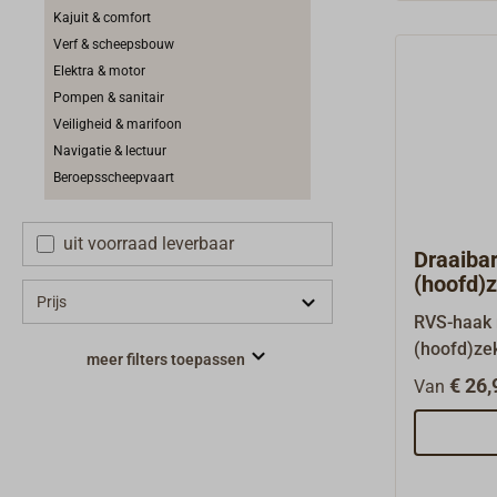
de bemann
Kajuit & comfort
probleeml
Verf & scheepsbouw
sluitingen
Elektra & motor
afzonderli
Pompen & sanitair
gecertific
Veiligheid & marifoon
de niet-h
Navigatie & lectuur
en een sc
Beroepsscheepvaart
tegen onb
hulpstuk 
uit voorraad leverbaar
voorkomt 
Draaiba
uitklikken
(hoofd)z
Prijs
RVS-haak 
(hoofd)zek
meer filters toepassen
als trailer
€ 26,
Van