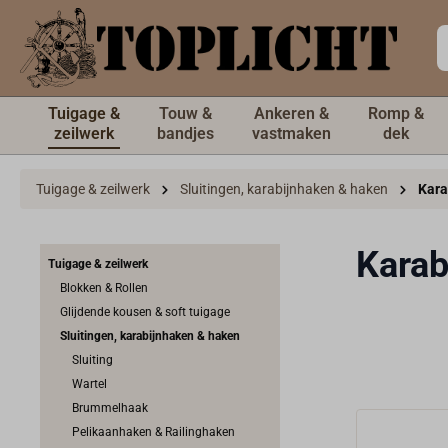
de hoofdinhoud
Tuigage &
Touw &
Ankeren &
Romp &
zeilwerk
bandjes
vastmaken
dek
Tuigage & zeilwerk
Sluitingen, karabijnhaken & haken
Kara
Karab
Tuigage & zeilwerk
Blokken & Rollen
Glijdende kousen & soft tuigage
Sluitingen, karabijnhaken & haken
Sluiting
Wartel
Brummelhaak
Pelikaanhaken & Railinghaken