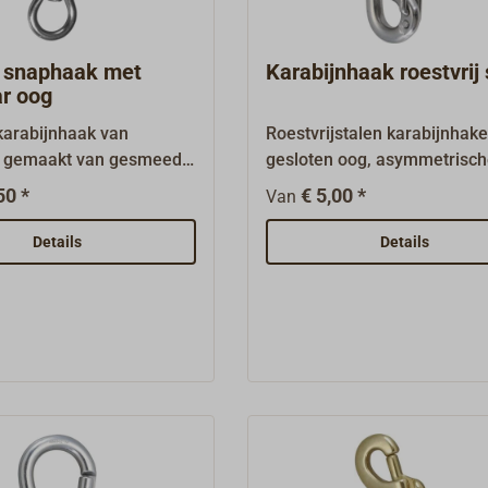
 snaphaak met
Karabijnhaak roestvrij 
ar oog
karabijnhaak van
Roestvrijstalen karabijnhak
 gemaakt van gesmeed
gesloten oog, asymmetrisc
staal, met beugelveer en
en beugelsluiting.
50 *
€ 5,00 *
Van
De prachtig gepolijste en
 vorm maakt van dit
Details
Details
 beslag een echte
oor de hand.