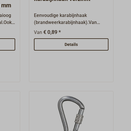
0 mm
aaioog
Eenvoudige karabijnhaak
al.Ook
(brandweerkarabijnhaak).Van
staal, elektrolytisch verzinkt.
€ 0,89 *
Van
Details