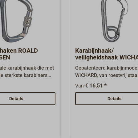
nhaken ROALD
Karabijnhaak/
SEN
veiligheidshaak WICH
ale karabijnhaak die met
Gepatenteerd karabijnmode
de sterkste karabiners
WICHARD, van roestvrij staa
n volgens EN 362.04B is
de asymmetrische vorm ont
€ 16,51 *
Van
rd voor val
een bijzonder hoge breukbel
ering.Vooral de grote
Zeer geschikt voor lifebelts
Details
Details
meter en de ruime
de haak geen scherpe rand
ij een compacte
heeft.De maat 1232-170 is 
ng maken deze
grote openingswijdte van 3
aak ideaal om te klimmen
goed als boeienvanger gesc
ren in de tuigage. Zo kan
veilige werkbelasting (WLL) 