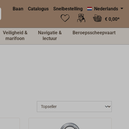
Baan
Catalogus
Snelbestelling
Nederlands
€ 0,00*
Veiligheid &
Navigatie &
Beroepsscheepvaart
marifoon
lectuur