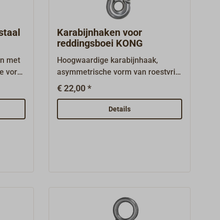
staal
Karabijnhaken voor
reddingsboei KONG
en met
Hoogwaardige karabijnhaak,
he vorm
asymmetrische vorm van roestvrij
staal, materiaal 1.4401 (V4A), voor
€ 22,00 *
lifebelts.Met schroef
(hoofd)zekering tegen onbedoeld
Details
openen.Met gesloten oog en niet-
hakende patentsluiting.