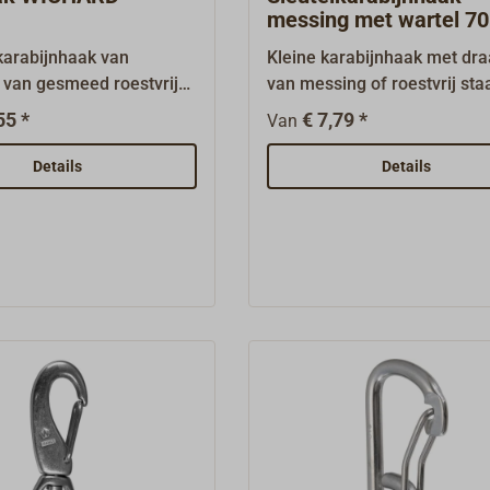
messing met wartel 7
karabijnhaak van
Kleine karabijnhaak met dr
van gesmeed roestvrij
van messing of roestvrij sta
 beugelveer.De zeer mooi
een goede sleutelhanger.
55 *
€ 7,79 *
Van
e en afgeronde vorm
dit hoogsterkte beslag
Details
Details
treling voor de hand.Ook
 met draaioog.