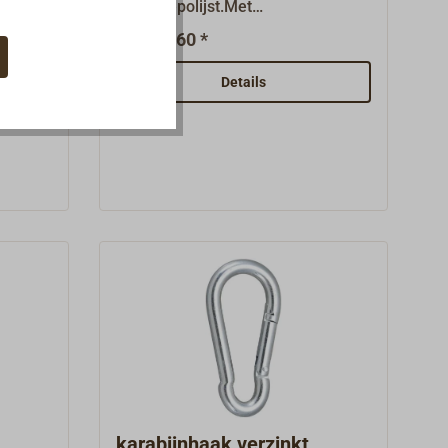
.4401,
staal, gepolijst.Met
borgbeugel.Voordelige uitvoering.
€ 7,60 *
Van
ng.
er-
Details
an
en
hijsen
 de
karabijnhaak verzinkt