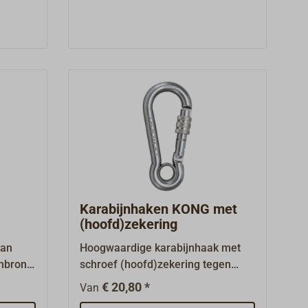
Karabijnhaken KONG met
(hoofd)zekering
van
Hoogwaardige karabijnhaak met
nbrons,
schroef (hoofd)zekering tegen
oering
onbedoeld openen.Gemaakt van
€ 20,80 *
Van
Ook
roestvrij staal, materiaal 1.4401