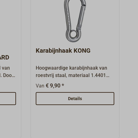
Karabijnhaak KONG
ARD
l van
Hoogwaardige karabijnhaak van
l. Door
roestvrij staal, materiaal 1.4401
staat
(V4A).Met gesloten oog en niet-
€ 9,90 *
Van
asting.
haakende patentsluiting.
, omdat
Details
en
door de
0 mm
hikt.De
bij het