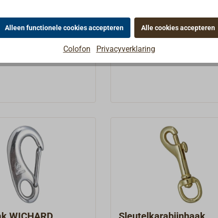
ardigd uit
roestvast staal (materiaal 1
bestendig mangaanbrons
V4A) met hoge sterkte en
0 *
€ 15,60 *
Van
j staal.Voor lichte
gegarandeerde breukbelasti
Alleen functionele cookies accepteren
Alle cookies accepteren
 Veer van roestvrij
Dankzij de speciale torsieve
Details
Details
Colofon
Privacyverklaring
geschikt als
sluiting, een ontwikkeling v
ger.
WICHARD, heeft de haak ge
scherpe randen!De veilige
werkbelasting (WLL) bij het 
van lasten bedraagt 1/5 van
opgegeven breuksterkte.
ak WICHARD
Sleutelkarabijnhaak