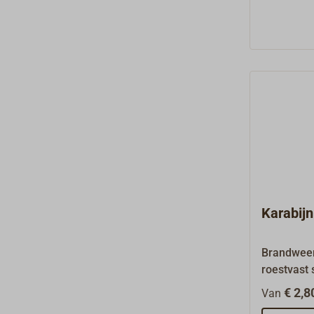
Karabij
Brandweer
roestvast 
Het oog k
€ 2,8
Van
zodat dez