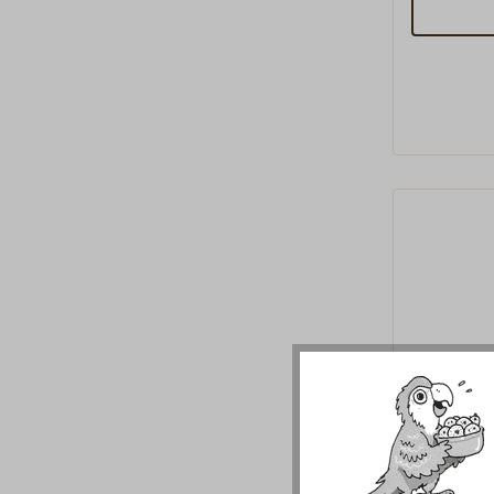
gebruikt 
karabij
Kleine ka