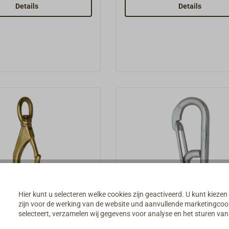
kan worden.
leverbaar met draaiend oog 
Details
Details
vergelijkbare artikelen).
nhaken met wartel
Karabijnhaak WICHAR
Hier kunt u selecteren welke cookies zijn geactiveerd. U kunt kiezen
roestvrij staal
zijn voor de werking van de website und aanvullende marketingcooki
selecteert, verzamelen wij gegevens voor analyse en het sturen v
rabijnhaak met draaiend
Karabijnhaak van gesmeed