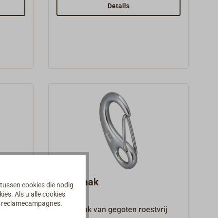
(zie
(V4A).Met gesloten oog en
Details
patentsluiting die niet hakt.
D
snaphaak
 tussen cookies die nodig
es. Als u alle cookies
an reclamecampagnes.
Snaphaak van gegoten roestvrij