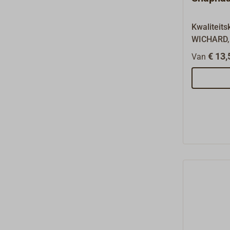
Kwaliteits
WICHARD, 
staal, met
€ 13,
Van
gepolijst
maakt van 
een ware s
leverbaar