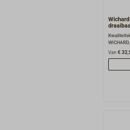
Wichard
draaiba
Kwaliteits
WICHARD,
roestvrij 
€ 32,
Van
warteloog.
afgeronde
hoogvaste
streling v