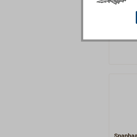
oog, verva
zeewater
€ 8,9
Van
of roestvri
belasting.
staal.Ook 
sleutelhan
Snapha