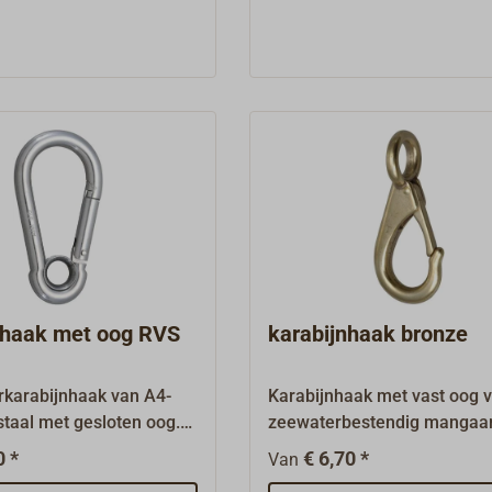
nhaak met oog RVS
karabijnhaak bronze
karabijnhaak van A4-
Karabijnhaak met vast oog 
staal met gesloten oog.
zeewaterbestendig mangaa
an worden uitgebroken,
veer van roestvrij staal.Uitv
0 *
€ 6,70 *
Van
e haak ook zonder oog
1574-555 vernikkeld brons.