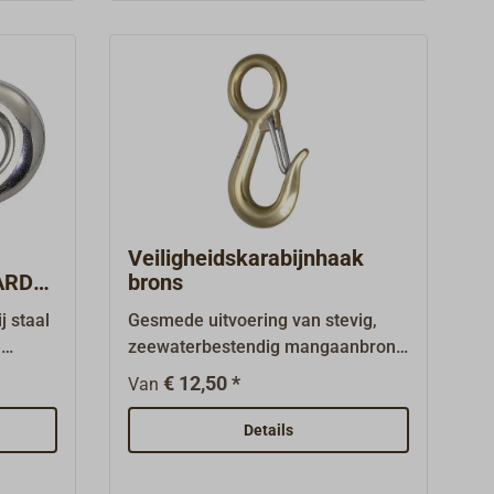
1/5 van
ng.
Veiligheidskarabijnhaak
ARD
brons
j staal
Gesmede uitvoering van stevig,
e
zeewaterbestendig mangaanbrons.
orm,
Beugelklep van roestvrij staal (AISI
€ 12,50 *
Van
hoge
316).
ardig
Details
.