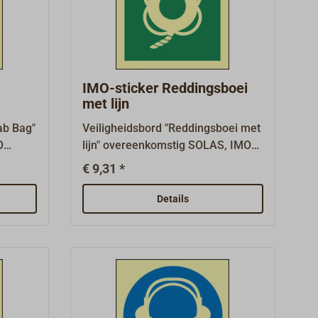
erke
kunststofplaat met sterke
zelfklevende coating,
d).Vele
fotoluminescent.Vele andere
baar op
borden zijn verkrijgbaar op
aanvraag.
IMO-sticker Reddingsboei
met lijn
ab Bag"
Veiligheidsbord "Reddingsboei met
O
lijn" overeenkomstig SOLAS, IMO
 zoals
A.1116(30) en ISO 24409-2, zoals
€ 9,31 *
lichte
vereist op schepen met verplichte
 x 150
uitrusting, afmeting 150 mm x 150
Details
mm.Reddingsborden
n
(reddingsborden LSS/LSA en
EES) en
borden voor nooduitrusting EES) en
iddelen
borden voor ontsnappingsmiddelen
(MES) hebben een groene
kke
basis.Waterdichte, 1 mm dikke
kunststofplaat met sterke