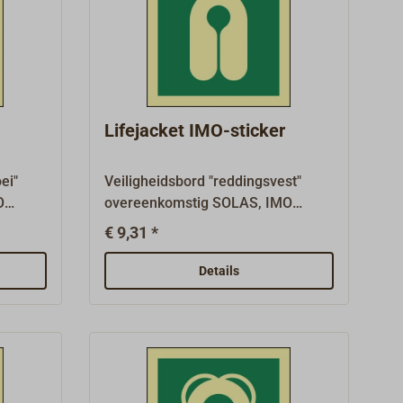
kke
vluchtwegborden (MES) hebben
een groene basis.Waterdicht, 1 mm
dikke kunststofplaat met sterke
e
zelfklevende coating,
fotoluminescent.Vele andere
borden zijn verkrijgbaar op
Lifejacket IMO-sticker
aanvraag.
ei"
Veiligheidsbord "reddingsvest"
O
overeenkomstig SOLAS, IMO
 zoals
A.1116(30) en ISO 24409-2, zoals
€ 9,31 *
lichte
vereist op schepen met verplichte
 x 150
uitrusting, afmeting 150 mm x 150
Details
mm.Reddingsborden
n
(reddingsborden LSS/LSA en
EES) en
borden voor nooduitrusting EES) en
borden voor vluchtmiddelen (MES)
een
hebben een groene
1 mm
basis.Waterdichte, 1 mm dikke