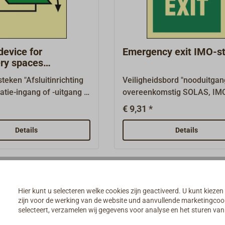
fklevende coating,
zelfklevende coating,
escent.Vele andere
fotoluminescent (lichtgeven
n verkrijgbaar op
andere borden zijn verkrijg
aanvraag.
device for
Emergency exit IMO-st
ry spaces
on inlet or out
steken "Afsluitinrichting
Veiligheidsbord "nooduitgan
latie-ingang of -uitgang in
overeenkomstig SOLAS, IM
mers" overeenkomstig
A.1116(30) en ISO 24409-2,
€ 9,31 *
O A.1116(30) en ISO
vereist op schepen met verp
oals vereist op schepen
uitrusting, afmeting 150 mm
Details
Details
chte uitrusting, afmeting
mm.Reddingsborden
 150
(reddingsborden LSS/LSA e
estrijdingssymbolen
borden met nooduitrusting 
ben een witte
borden met nooduitgang (M
rdicht, 1 mm dik
hebben een groene
Hier kunt u selecteren welke cookies zijn geactiveerd. U kunt kiezen
plaatje met sterke
basis.Waterdichte, 1 mm di
zijn voor de werking van de website und aanvullende marketingcooki
selecteert, verzamelen wij gegevens voor analyse en het sturen v
de coating,
kunststofplaat met sterke
scent (lichtgevend).Vele
zelfklevende coating,