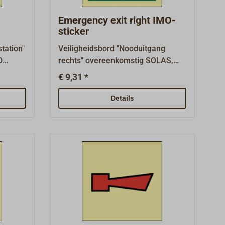
aanvraag.
Emergency exit right IMO-
sticker
tation"
Veiligheidsbord "Nooduitgang
O
rechts" overeenkomstig SOLAS,
 zoals
IMO A.1116(30) en ISO 24409-2,
€ 9,31 *
lichte
zoals vereist op schepen met
 x 150
verplichte uitrusting, afmeting 150
Details
mm x 150 mm.Reddingsborden
n
(reddingsborden LSS/LSA en
EES) en
borden voor nooduitrusting EES) en
bben
borden voor middelen om te
e, 1
ontsnappen (MES) hebben een
t
groene basis.Waterdicht, 1 mm
dikke kunststofplaat met sterke
e
zelfklevende coating,
fotoluminescent.Vele andere
borden zijn verkrijgbaar op