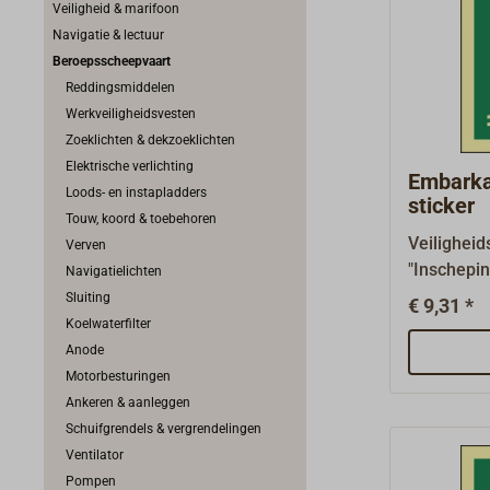
Veiligheid & marifoon
Navigatie & lectuur
Beroepsscheepvaart
Reddingsmiddelen
Werkveiligheidsvesten
Zoeklichten & dekzoeklichten
Elektrische verlichting
Embarka
Loods- en instapladders
sticker
Touw, koord & toebehoren
Veiligheid
Verven
"Inschepi
Navigatielichten
overeenk
Sluiting
€ 9,31 *
A.1116(30
Koelwaterfilter
voorgesch
Anode
uitrusting
Motorbesturingen
afmetinge
Ankeren & aanleggen
mm.Reddi
Schuifgrendels & vergrendelingen
(reddings
Ventilator
borden me
Pompen