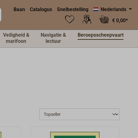
Baan
Catalogus
Snelbestelling
Nederlands
€ 0,00*
Veiligheid &
Navigatie &
Beroepsscheepvaart
marifoon
lectuur