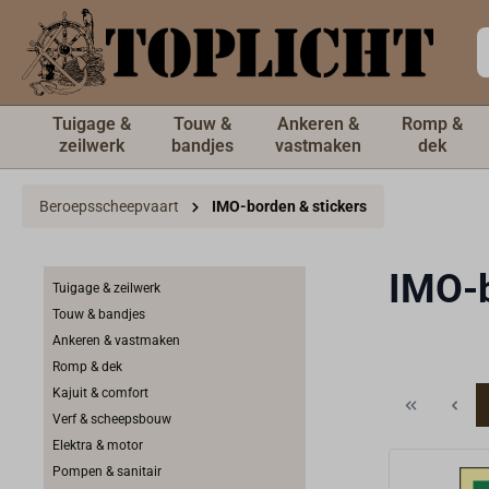
de hoofdinhoud
Tuigage &
Touw &
Ankeren &
Romp &
zeilwerk
bandjes
vastmaken
dek
Beroepsscheepvaart
IMO-borden & stickers
IMO-b
Tuigage & zeilwerk
Touw & bandjes
Ankeren & vastmaken
Romp & dek
Kajuit & comfort
Verf & scheepsbouw
Elektra & motor
Pompen & sanitair