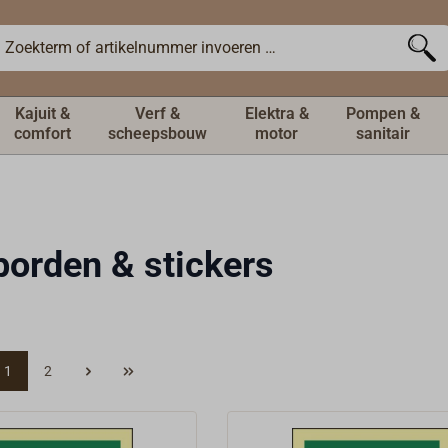
Kajuit &
Verf &
Elektra &
Pompen &
comfort
scheepsbouw
motor
sanitair
orden & stickers
1
2