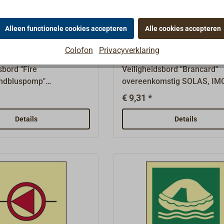
den zijn verkrijgbaar op
fotoluminescent.Vele ander
borden zijn verkrijgbaar op
Alleen functionele cookies accepteren
Alle cookies accepteren
aanvraag.
mp IMO-sticker
Stretcher IMO-sticker
Colofon
Privacyverklaring
sbord "Fire
Veiligheidsbord "Brancard"
ndbluspomp"
overeenkomstig SOLAS, IM
omstig SOLAS, IMO
A.1116(30) en ISO 24409-2,
€ 9,31 *
) en ISO 24409-2, zoals
vereist op schepen met verp
 schepen met verplichte
uitrusting, 150 mm x 150 m
Details
Details
, afmeting 150 mm x 150
groot.Reddingsborden
estrijdingssymbolen
(reddingsborden LSS/LSA e
ben een witte
borden voor nooduitrusting 
rdicht, 1 mm dik
borden voor ontsnappingsm
plaatje met sterke
(MES) hebben een groene
de coating,
basis.Waterdicht, 1 mm dikk
scent (lichtgevend).Vele
kunststofplaat met sterke
den zijn verkrijgbaar op
zelfklevende coating,