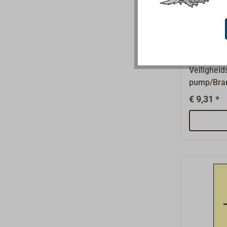
andere bor
aanvraag.
Fire pu
Veiligheid
pump/Bra
overeenk
€ 9,31 *
A.1116(30
vereist op
uitrusting
mm.Brandb
(FCS) heb
basis.Wate
kunststof 
zelfkleven
fotolumine
andere bor