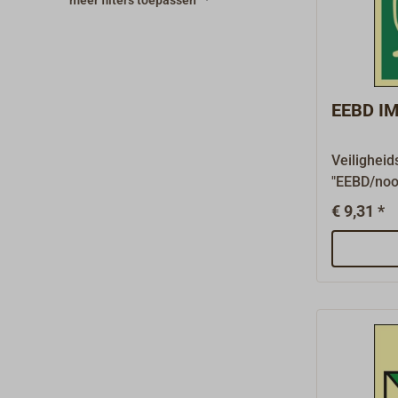
meer filters toepassen
basis.Wat
kunststofp
zelfkleven
fotolumin
(fotolumi
EEBD IM
borden zij
aanvraag.
Veiligheid
"EEBD/no
r" overee
€ 9,31 *
A.1116(30
vereist op
uitrusting
mm.Reddi
(reddings
borden voo
vluchtweg
een groene
mm dikke 