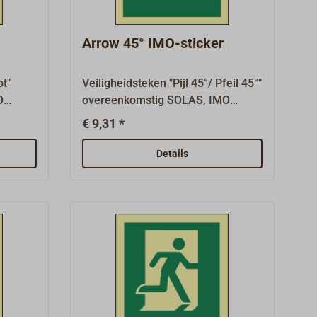
e
borden zijn verkrijgbaar op
aanvraag.
Arrow 45° IMO-sticker
ot"
Veiligheidsteken "Pijl 45°/ Pfeil 45°"
O
overeenkomstig SOLAS, IMO
 zoals
A.1116(30) en ISO 24409-2, zoals
€ 9,31 *
lichte
vereist op schepen met verplichte
 x 150
uitrusting, afmeting 150 mm x 150
Details
mm.Reddingsborden
n
(reddingsborden LSS/LSA en
EES) en
borden voor nooduitrusting EES) en
vluchtwegborden (MES) hebben
een
een groene basis.Waterdicht, 1 mm
1 mm
dikke kunststofplaat met sterke
erke
zelfklevende coating,
fotoluminescent.Vele andere
e
borden zijn verkrijgbaar op