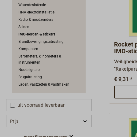
borden me
Waterdesinfectie
ontsnappe
HNA elektroinstallatie
groene ba
Radio & noodzenders
dikke kuns
Seinen
zelfkleven
IMO-borden & stickers
fotolumin
Brandbeveiligingsuitrusting
Rocket p
borden zij
Kompassen
IMO-sti
aanvraag.
Barometers, klinometers &
Veiligheid
instrumenten
"Raketpar
Noodsignalen
overeenk
Bruguitrusting
€ 9,31 *
A.1116(30
Laden, vastzetten & vastmaken
vereist op
uitrusting
uit voorraad leverbaar
mm.Reddi
(reddings
borden voo
Prijs
borden vo
(MES) heb