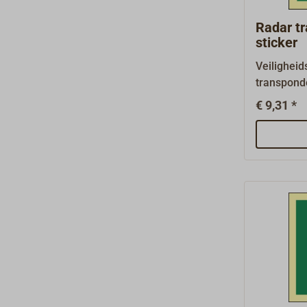
Radar t
sticker
Veiligheid
transpond
volgens S
€ 9,31 *
en ISO 244
schepen me
afmeting 
mm.Reddi
(reddings
borden voo
vluchtweg
een groene
mm dikke 
sterke zel
fotolumin
borden zij