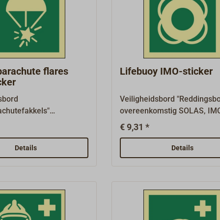
t middelen om te
basis.Waterdichte, 1 mm di
n (MES) hebben een
kunststofplaat met sterke
sis.Waterdicht, 1 mm
zelfklevende coating,
tstofplaat met sterke
fotoluminescent.Vele ander
de coating,
borden zijn verkrijgbaar op
escent.Vele andere
aanvraag.
arachute flares
Lifebuoy IMO-sticker
n verkrijgbaar op
cker
sbord
Veiligheidsbord "Reddingsbo
achutefakkels"
overeenkomstig SOLAS, IM
omstig SOLAS, IMO
A.1116(30) en ISO 24409-2,
€ 9,31 *
) en ISO 24409-2, zoals
vereist op schepen met verp
 schepen met verplichte
uitrusting, afmeting 150 mm
Details
Details
, afmeting 150 mm x 150
mm.Reddingsborden
ngsborden
(reddingsborden LSS/LSA e
borden LSS/LSA en
borden met nooduitrusting 
r nooduitrusting EES) en
borden met middelen om te
or ontsnappingsmiddelen
ontsnappen (MES) hebben 
ben een groene
groene basis.Waterdichte, 