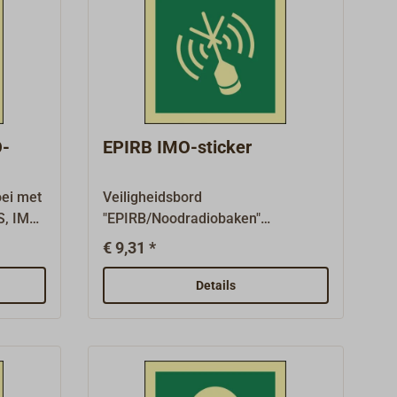
O-
EPIRB IMO-sticker
oei met
Veiligheidsbord
S, IMO
"EPIRB/Noodradiobaken"
 zoals
overeenkomstig SOLAS, IMO
€ 9,31 *
lichte
A.1116(30) en ISO 24409-2, zoals
 x 150
voorgeschreven op schepen die
Details
uitrusting nodig hebben, met
n
afmetingen 150 mm x 150
EES) en
mm.Reddingsborden
iddelen
(reddingsborden LSS/LSA en
borden voor nooduitrusting EES) en