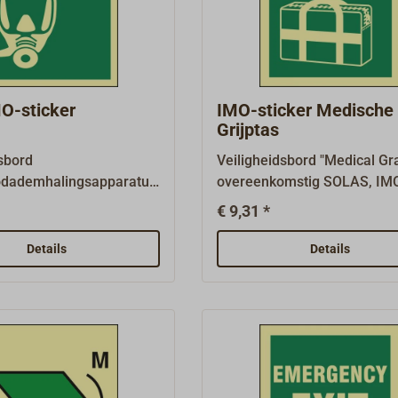
erdichte, 1 mm dikke
dikke kunststofplaat met st
laat met sterke
zelfklevende coating,
de coating,
fotoluminescent (lichtgeven
escent
andere borden zijn verkrijg
nescent).Vele andere
aanvraag.
O-sticker
IMO-sticker Medische
n verkrijgbaar op
Grijptas
sbord
Veiligheidsbord "Medical Gr
odademhalingsapparatuu
overeenkomstig SOLAS, IM
nkomstig SOLAS, IMO
A.1116(30) en ISO 24409-2,
€ 9,31 *
) en ISO 24409-2, zoals
vereist op schepen met verp
 schepen met verplichte
uitrusting, afmeting 150 mm
Details
Details
, afmeting 150 mm x 150
mm.Reddingsborden
ngsborden
(reddingsborden LSS/LSA e
borden LSS/LSA en
borden voor nooduitrusting 
r nooduitrusting EES) en
borden voor ontsnappingsm
borden (MES) hebben
(MES) hebben een groene
 basis.Waterdichte, 1
basis.Waterdichte, 1 mm di
kunststofplaat met
kunststofplaat met sterke