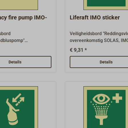
fotoluminescent.Vele ander
borden zijn verkrijgbaar op
aanvraag.
cy fire pump IMO-
Liferaft IMO sticker
sbord
Veiligheidsbord "Reddingsvl
ndbluspomp"
overeenkomstig SOLAS, IM
omstig SOLAS, IMO
A.1116(30) en ISO 24409-2,
€ 9,31 *
) en ISO 24409-2, zoals
vereist op schepen met verp
 schepen met verplichte
uitrusting, afmeting 150 mm
Details
Details
, afmeting 150 mm x 150
mm.Reddingsborden
estrijdingssymbolen
(reddingsborden LSS/LSA e
ben een witte
borden met nooduitrusting 
rdicht, 1 mm dik
borden met middelen om te
plaatje met sterke
ontsnappen (MES) hebben 
de coating,
groene basis.Waterdichte, 
scent (lichtgevend).Vele
dikke kunststofplaat met st
den zijn verkrijgbaar op
zelfklevende coating,
fotoluminescent.Vele ander