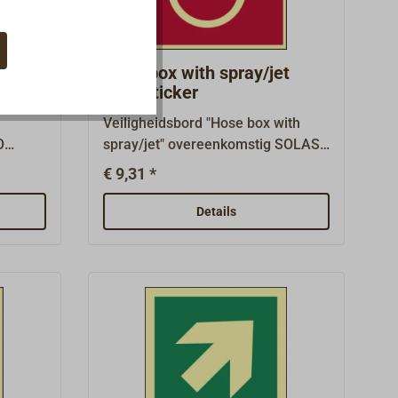
e
aanvraag.
Hose box with spray/jet
IMO-sticker
Veiligheidsbord "Hose box with
O
spray/jet" overeenkomstig SOLAS,
 zoals
IMO A.1116(30) en ISO 24409-2,
€ 9,31 *
lichte
zoals vereist op schepen met
m
verplichte uitrusting, afmeting 150
Details
mm x 150
n
mm.Brandbestrijdingsapparatuurb
EES) en
orden (FES/FFE) en verbodsborden
iddelen
(PSS) hebben een rode
achtergrond.Waterdichte, 1 mm
e
dikke kunststofplaat met sterke
zelfklevende coating,
fotoluminescent.Vele andere