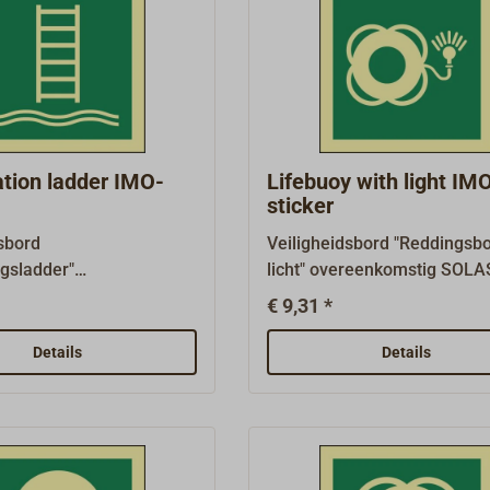
tion ladder IMO-
Lifebuoy with light IM
sticker
sbord
Veiligheidsbord "Reddingsb
ngsladder"
licht" overeenkomstig SOLA
omstig SOLAS, IMO
A.1116(30) en ISO 24409-2,
€ 9,31 *
) en ISO 24409-2, zoals
vereist op schepen met verp
reven op schepen die
uitrusting, afmeting 150 mm
Details
Details
 nodig hebben, met
mm.Reddingsborden
n van 150 mm x 150
(reddingsborden LSS/LSA e
ngsborden
borden voor nooduitrusting 
borden LSS/LSA en
borden voor ontsnappingsm
t nooduitrusting EES) en
(MES) hebben een groene