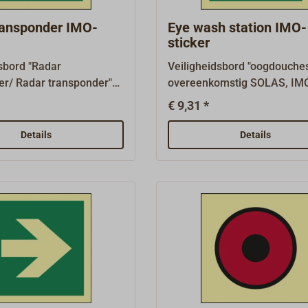
borden zijn verkrijgbaar op
aanvraag.
ransponder IMO-
Eye wash station IMO-
sticker
sbord "Radar
Veiligheidsbord "oogdouches
er/ Radar transponder"
overeenkomstig SOLAS, IM
OLAS, IMO A.1116(30)
A.1116(30) en ISO 24409-2,
€ 9,31 *
09-2, zoals vereist op
vereist op schepen met verp
t verplichte apparatuur,
uitrusting, afmeting 150 mm
Details
Details
150 mm x 150
mm.Reddingsborden
ngsborden
(reddingsborden LSS/LSA e
borden LSS/LSA en
borden voor nooduitrusting 
r nooduitrusting EES) en
vluchtwegborden (MES) he
borden (MES) hebben
een groene basis.Waterdicht
 basis.Waterdichte, 1
mm dikke kunststofplaat me
kunststofplaat met
sterke zelfklevende coating,
fklevende coating,
fotoluminescent.Vele ander
escent.Vele andere
borden zijn verkrijgbaar op
n verkrijgbaar op
aanvraag.