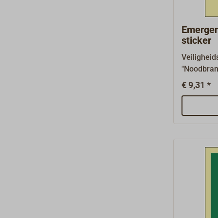
aanvraag.
Emergen
sticker
Veiligheid
"Noodbra
overeenk
€ 9,31 *
A.1116(30
vereist op
uitrusting
mm.Brandb
(FCS) heb
basis.Wate
kunststof 
zelfkleven
fotolumine
andere bor
aanvraag.