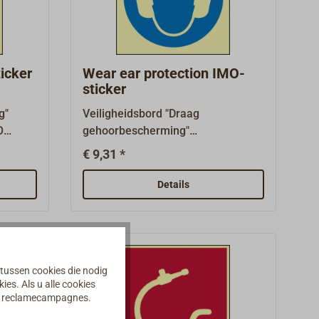
zelfklevende coating,
d).Vele
fotoluminescent.Vele andere
baar op
borden zijn verkrijgbaar op
aanvraag.
icker
Wear ear protection IMO-
sticker
g"
Veiligheidsbord "Draag
O
gehoorbescherming"
 zoals
overeenkomstig SOLAS, IMO
€ 9,31 *
lichte
A.1116(30) en ISO 24409-2, zoals
 x 150
vereist op schepen met verplichte
Details
uitrusting, afmeting 150 mm x 150
n
mm.Het basisgebied van de
EES) en
verplichte borden MSS is
ES)
blauw.Waterdicht, 1 mm dik
kunststof bord met sterke
 tussen cookies die nodig
kke
zelfklevende coating,
es. Als u alle cookies
an reclamecampagnes.
fotoluminescent.Vele andere
borden zijn verkrijgbaar op