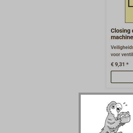
sterke zel
fotolumin
borden zij
aanvraag.
Closing 
machine
ventilati
Veiligheid
voor venti
machineka
€ 9,31 *
SOLAS, IM
24409-2, z
met verpli
150 mm x
mm.Brandb
(FCS) heb
basis.Wate
kunststof 
zelfkleven
fotolumine