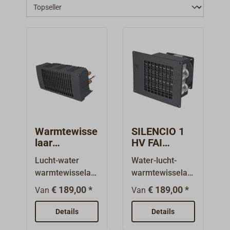
Warmtewisse
SILENCIO 1
laar
HV FAI
SILENCIO
warmtewisse
Lucht-water
Water-lucht-
met 2
laar met 1
warmtewisselaa
warmtewisselaa
ventilatoren
ventilator
r met twee
r met een
€ 189,00 *
€ 189,00 *
Van
Van
ventilatoren, die
ventilator die
op de
kan worden
Details
Details
warmwaterkringl
aangesloten op