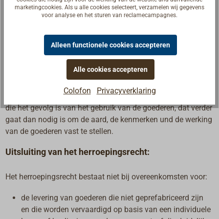
marketingcookies. Als u alle cookies selecteert, verzamelen wij gegevens
U dient de goederen onverwijld, doch in ieder geval niet later
voor analyse en het sturen van reclamecampagnes.
dan veertien dagen na de dag waarop u het besluit de
overeenkomst te herroepen aan ons heeft medegedeeld, aan
Alleen functionele cookies accepteren
ons terug te zenden of te overhandigen. U bent op tijd als u
de goederen terugstuurt voordat de termijn van veertien
Alle cookies accepteren
dagen is verstreken. De directe kosten van het terugzenden
van de goederen komen voor uw rekening. U bent alleen
Colofon
Privacyverklaring
aansprakelijk voor de waardevermindering van de goederen
die het gevolg is van het gebruik van de goederen, dat verder
gaat dan nodig is om de aard, de kenmerken und de werking
van de goederen vast te stellen.
Uitsluiting van het herroepingsrecht:
Het herroepingsrecht bestaat niet bij overeenkomsten voor:
de levering van goederen die niet geprefabriceerd zijn
en die worden vervaardigd op basis van een individuele