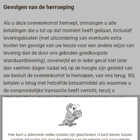
Gevolgen van de herroeping
Als u deze overeenkomst herroept, ontvangen u alle
betalingen die u tot op dat moment heeft gedaan, inclusief
leveringskosten (met uitzondering van eventuele extra
kosten ten gevolge van uw keuze voor een andere wijze van
levering dan de door ons geboden goedkoopste
standaardlevering), onverwijld en in ieder geval niet later
dan veertien dagen nadat wij op de hoogte zijn gesteld van
uw besluit de overeenkomst te herroepen, van ons terug. Wij
betalen u terug met hetzelfde betaalmiddel als waarmee u
de oorspronkelijke transactie heeft verricht, tenzij u
uitdrukkelijk anderszins heeft ingestemd; in ieder geval
zullen u voor zulke terugbetalingen geen kosten in rekening
worden gebracht. Wij mogen wachten met terugbetaling tot
wij de goederen hebben teruggekregen, of u heeft
aangetoond dat u de goederen heeft teruggezonden, al naar
gelang welk tijdstip eerst valt.
Hier kunt u selecteren welke cookies zijn geactiveerd. U kunt kiezen tussen
cookies die nodig zijn voor de werking van de website und aanvullende