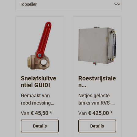
Snelafsluitve
Roestvrijstale
ntiel GUIDI
n
brandstoftan
Gemaakt van
Netjes gelaste
ks met
rood messing
tanks van RVS-
niveaumeter
(Rg7). Benodigd
plaat met
€ 45,50 *
€ 425,00 *
Van
Van
voor afsluiting
zichtbuis.Comple
op afstand,
et met zichtbuis
Details
Details
bijvoorbeeld van
voor