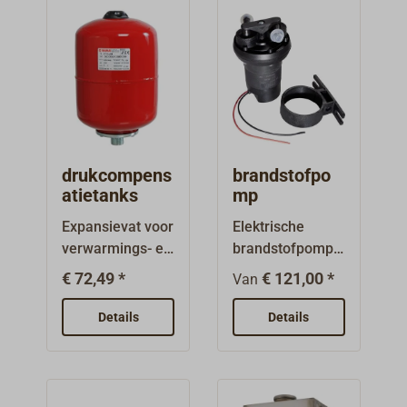
drukcompens
brandstofpo
atietanks
mp
Expansievat voor
Elektrische
verwarmings- en
brandstofpomp,
drukwaterinstall
die onder andere
€ 72,49 *
€ 121,00 *
Van
aties.Vat met
gebruikt kan
geïntegreerd
worden om een
Details
Details
membraan voor
oliekachel van
het handhaven
brandstof te
van een
voorzien
constante druk
wanneer de