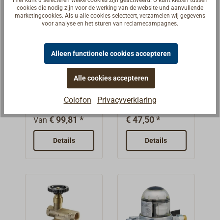
Hier kunt u selecteren welke cookies zijn geactiveerd. U kunt kiezen tussen
cookies die nodig zijn voor de werking van de website und aanvullende
r.
van de kachel of
marketingcookies. Als u alle cookies selecteert, verzamelen wij gegevens
van de
voor analyse en het sturen van reclamecampagnes.
omgevingstemp
eratuur.Geschikt
Alleen functionele cookies accepteren
voor leidingen
overtemperat
OILPUR
met een
uurbeveiligin
brandstoffilte
Alle cookies accepteren
diameter van 8
gsventiel
r
Alle REFLEKS-
Voor dieselolie
mm, met
Colofon
Privacyverklaring
verwarmingssyst
en stookolie.
knelfittingen.
emen met een
Behuizing van
€ 99,81 *
€ 47,50 *
Van
waterkringloop
messing,
moeten met dit
heldere
Details
Details
afsluitventiel
kunststof
worden
filterbeker,
uitgerust.Het
uitwasbaar
KBB
filterelement van
brandbeveiliging
nikkelgaas 100-
sventiel is een
150