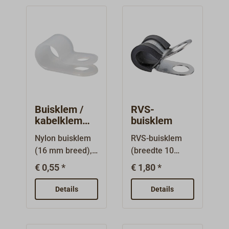
schroefdraad-
gasleidingen.Bui
aansluiting en
tendiameter 8
buisverbinder.
mm.
Buisklem /
RVS-
kabelklem
buisklem
nylon
Nylon buisklem
RVS-buisklem
(16 mm breed),
(breedte 10
geschikt voor
mm), geschikt
€ 0,55 *
€ 1,80 *
koperen
voor koperen
brandstofleiding
brandstofleiding
Details
Details