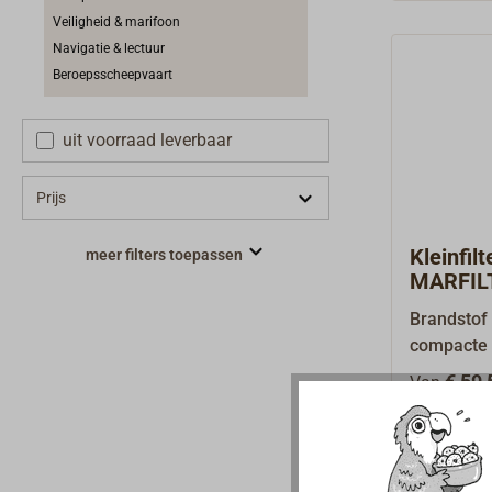
Veiligheid & marifoon
Navigatie & lectuur
Beroepsscheepvaart
uit voorraad leverbaar
Prijs
Kleinfil
meer filters toepassen
MARFIL
Brandstof 
compacte 
uit alumin
€ 59,
Van
schroefba
kijkglas. 
buitenboo
twee uitvo