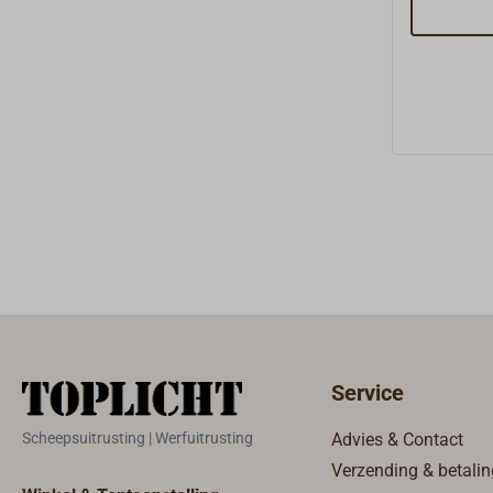
kom, verw
papieren f
uitlaatkop
binnendra
glazen ko
van de wat
Service
Scheepsuitrusting | Werfuitrusting
Advies & Contact
Verzending & betalin