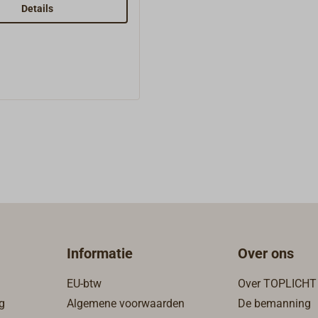
isselbare cartridge met
Details
ilter 12 μm, twee in- en
pelingen met
ad M 14 x 1,5 mm.De
m maakt het controleren
erafscheider mogelijk.
Informatie
Over ons
EU-btw
Over TOPLICHT
g
Algemene voorwaarden
De bemanning