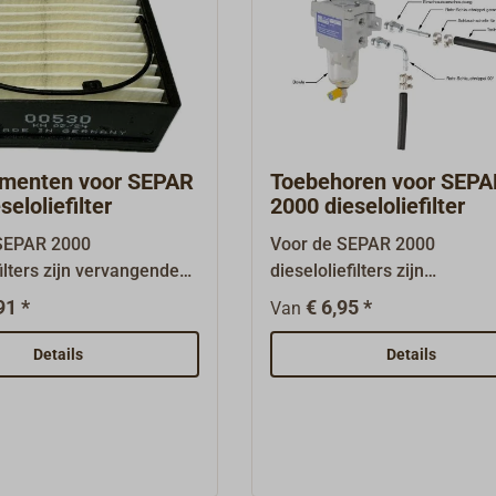
lementen voor SEPAR
Toebehoren voor SEP
seloliefilter
2000 dieseloliefilter
 SEPAR 2000
Voor de SEPAR 2000
filters zijn vervangende
dieseloliefilters zijn
enten verkrijgbaar.
aansluitkoppelingen en
91 *
€ 6,95 *
Van
bijpassende slangnippels
leverbaar.Met de rechte
Details
Details
koppelingen met snijring w
de SEPAR 2000-filters op he
leidingnet aangesloten. De
afdichting wordt verzorgd d
voorgemonteerde O-ring.Al