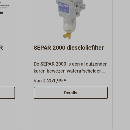
AR
SEPAR 2000 dieseloliefilter
De SEPAR 2000 is een al duizenden
keren bewezen waterafscheider en
filter voor dieselolie.Door een
€ 251,99 *
Van
gepatenteerd meervoudig
centrifugaalsysteem worden
Details
orden
water- en vuildeeltjes effectief
t
uitgefilterd.De filters zijn compact
gebouwd, eenvoudig te
oor een
onderhouden omdat de
s
filtervervanging van bovenaf