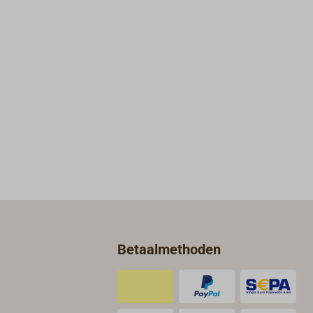
filterpatroon 12 μm, type FN881.
Betaalmethoden