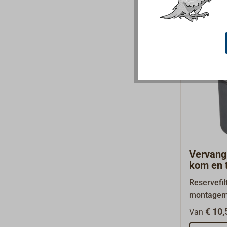
filtereleme
(kan gerei
vuildeeltj
met filter
worden ver
kleine dee
µ).Binnen
mm.Afmeti
mm.Leveri
aansluitni
Vervang
kom en 
MARFILT
Reservefil
montagema
brandstoffi
€ 10,
Van
MARFILT:br