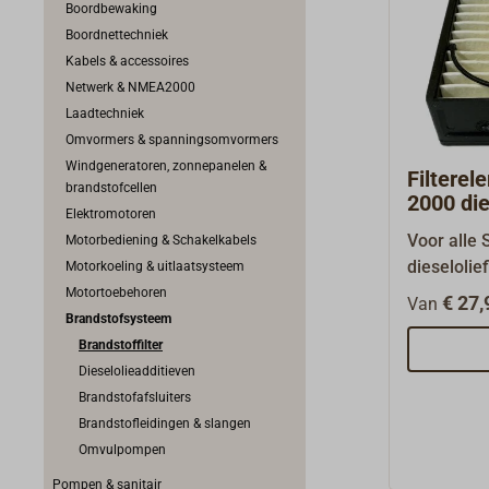
Boordbewaking
Boordnettechniek
Kabels & accessoires
Netwerk & NMEA2000
Laadtechniek
Omvormers & spanningsomvormers
Windgeneratoren, zonnepanelen &
Filtere
brandstofcellen
2000 die
Elektromotoren
Voor alle
Motorbediening & Schakelkabels
dieselolie
Motorkoeling & uitlaatsysteem
filterelem
Motortoebehoren
€ 27,
Van
Brandstofsysteem
Brandstoffilter
Dieselolieadditieven
Brandstofafsluiters
Brandstofleidingen & slangen
Omvulpompen
Pompen & sanitair