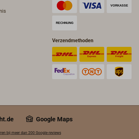
nis
Verzendmethoden
ht.de
Google Maps
rren bij meer dan 200 Google‑reviews