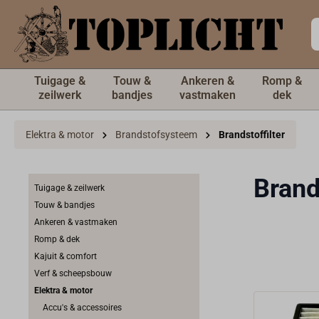
de hoofdinhoud
Tuigage &
Touw &
Ankeren &
Romp &
zeilwerk
bandjes
vastmaken
dek
Elektra & motor
Brandstofsysteem
Brandstoffilter
Brand
Tuigage & zeilwerk
Touw & bandjes
Ankeren & vastmaken
Romp & dek
Kajuit & comfort
Verf & scheepsbouw
Elektra & motor
Accu's & accessoires