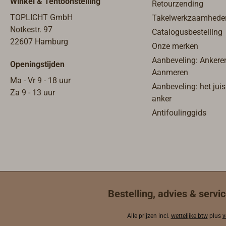
Winkel & Tentoonstelling
Retourzending
TOPLICHT GmbH
Takelwerkzaamhede
Notkestr. 97
Catalogusbestelling
22607 Hamburg
Onze merken
Aanbeveling: Ankere
Openingstijden
Aanmeren
Ma - Vr 9 - 18 uur
Aanbeveling: het juis
Za 9 - 13 uur
anker
Antifoulinggids
Bestelling, advies & servic
Alle prijzen incl.
wettelijke btw
plus
v