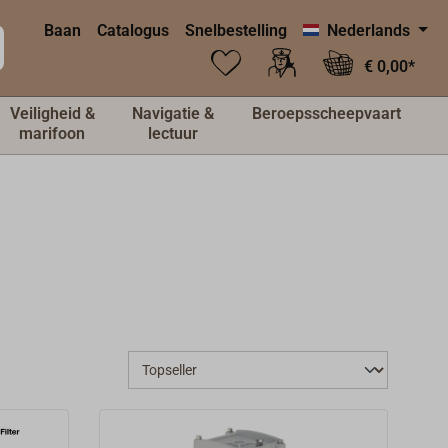
Baan
Catalogus
Snelbestelling
Nederlands
€ 0,00*
Veiligheid &
Navigatie &
Beroepsscheepvaart
marifoon
lectuur