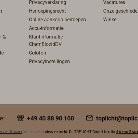
Privacyverklaring
Vacatures
n
Herroepingsrecht
Onze geschiede
Online aankoop herroepen
Winkel
Accu-informatie
n &
Klantinformatie
ChemBiozidDV
te
Colofon
Privacyinstellingen
e:
+49 40 88 90 100
toplicht@toplic
erzendkosten
, indien niet anders vermeld. De TOPLICHT GmbH bereikt
4,6 van 5 ste