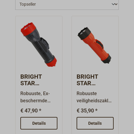
BRIGHT
BRIGHT
STAR
STAR
WORKSAFE
WORKSAFE
Robuuste, Ex-
Robuuste
LED 2217
LED 2217
beschermde
veiligheidszakla
ATEX
zaklamp
veiligheidszakla
mp uit de
zaklamp
€ 47,90 *
€ 35,90 *
mp uit de
WORKSAFE-
WORKSAFE-
serie van de
Details
Details
serie van de
Amerikaanse