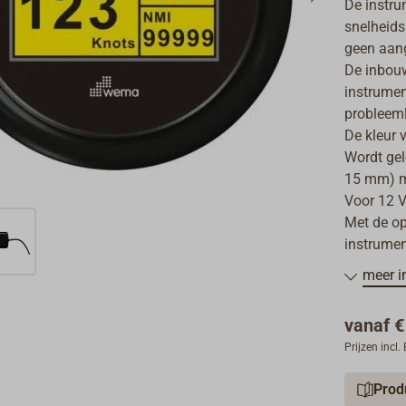
De instru
snelheids
geen aang
De inbou
instrumen
probleeml
De kleur v
Wordt gel
15 mm) m
Voor 12 V
Met de op
instrume
meer i
vanaf
€
Prijzen incl
Prod