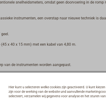
nventionele snelheidsmeters, omdat geen doorvoering in de romp 
ssieke instrumenten, een overstap naar nieuwe techniek is da
 geel.
e (45 x 40 x 15 mm) met een kabel van 4,80 m.
werp van de instrumenten worden aangepast.
Hier kunt u selecteren welke cookies zijn geactiveerd. U kunt kiezen
zijn voor de werking van de website und aanvullende marketingcooki
selecteert, verzamelen wij gegevens voor analyse en het sturen v