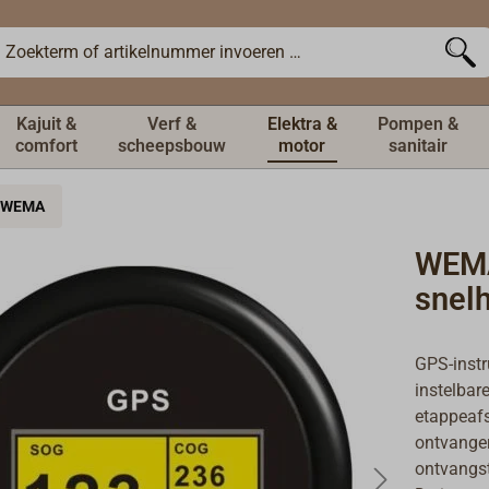
Kajuit &
Verf &
Elektra &
Pompen &
comfort
scheepsbouw
motor
sanitair
WEMA
WEMA
snel
GPS-instr
instelbar
etappeaf
ontvanger
ontvangst