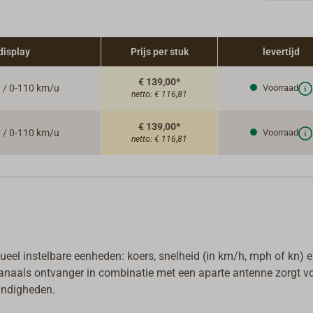
display
Prijs per stuk
levertijd
€ 139,00*
n / 0-110 km/u
Voorraad
netto:
€ 116,81
€ 139,00*
n / 0-110 km/u
Voorraad
netto:
€ 116,81
ueel instelbare eenheden: koers, snelheid (in km/h, mph of kn) 
naals ontvanger in combinatie met een aparte antenne zorgt v
andigheden.