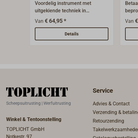
Voordelig instrument met
Betaa
uitgekiende techniek in
bepro
standaard inbouwmaat
inbou
€ 64,95 *
€
Van
Van
(diameter 52 mm).Het ontwerp is
mm).H
aanpasbaar, omdat de
omdat
Details
voorringen door de
bajon
bajonetvergrendeling heel
eenvo
eenvoudig te verwisselen zijn. De
monta
inbouw is mogelijk in
instr
instrumentpanelen tot 20 mm
dik.D
dik.De bedrijfsspanning kan 12 V
of 24
of 24 V zijn. Analoog voltmeter
16 V, 
Service
18-32 V, kleur van de voorring:
zwart
zwart of wit. Levering: meter met
instr
Scheepsuitrusting | Werfuitrusting
Advies & Contact
bevestigingsmateriaal en 40 cm
beves
Verzending & betalin
aansluitkabel.
aansl
Winkel & Tentoonstelling
Retourzending
TOPLICHT GmbH
Takelwerkzaamhede
Notkestr. 97