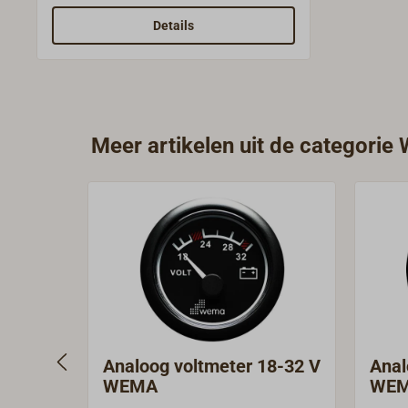
originele ringen eenvoudig worden
vervangen, zodat de instrumenten
Details
aan het design aangepast kunnen
worden.De roestvrijstalen ringen zijn
extra plat en worden verzonken
geplaatst, zodat de instrumenten
vrijwel vlak gemonteerd kunnen
Meer artikelen uit de categori
worden (vlakmontage).
Analoog voltmeter 18-32 V
Anal
WEMA
WE