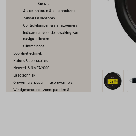
Kienzle
Accumonitoren & tankmonitoren
Zenders & sensoren
Controlelampen & alarmzoemers
Indicatoren voor de bewaking van
navigatielichten
Slimme boot
Boordnettechniek
Kabels & accessoires
Netwerk & NMEA2000
Laadtechniek
Omvormers & spanningsomvormers
Windgeneratoren, zonnepanelen &
brandstofcellen
Elektromotoren
Motorbediening & Schakelkabels
Motorkoeling & uitlaatsysteem
Motortoebehoren
Brandstofsysteem