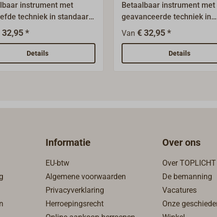
lbaar instrument met
Betaalbaar instrument met
efde techniek in standaard
geavanceerde techniek in
wmaat (diameter 52
standaard inbouwmaat
 32,95 *
€ 32,95 *
Van
et ontwerp is aanpasbaar,
(diameter 52 mm).Het ontw
 de frontringen door de
aanpasbaar, omdat de
Details
Details
etvergrendeling zeer
frontringen dankzij de
udig te vervangen zijn. De
bajonetsluiting zeer eenvou
ge is mogelijk in
verwisselen zijn. De montag
umentenpanelen tot 20 mm
mogelijk in instrumentenp
e bedrijfsspanning kan 12 V
tot 20 mm dik.De
 V zijn. Analoog voltmeter 8-
bedrijfsspanning kan 12 V 
kleur van de frontring:
V zijn. Brandstoftankmeter,
Informatie
Over ons
 of wit. Leveringsomvang:
van de frontring: zwart of w
ument met
Levering: meter met
EU-btw
Over TOPLICHT
tigingsmateriaal en 40 cm
bevestigingsmateriaal en 
g
Algemene voorwaarden
De bemanning
uitkabel.
aansluitkabel.
Privacyverklaring
Vacatures
n
Herroepingsrecht
Onze geschiede