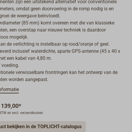
menten zijn een uitstekend alternatief voor conventionele
meters, omdat geen doorvoering in de romp nodig is en
roei de weergave beïnvloedt.
wdiameter (85 mm) komt overeen met die van klassieke
ten, een overstap naar nieuwe techniek is daardoor
oos mogelijk.
an de verlichting is instelbaar op rood/oranje of geel.
everd inclusief waterdichte, aparte GPS-antenne (45 x 40 x
et een kabel van 4,80 m.
 voeding.
tionele verwisselbare frontringen kan het ontwerp van de
nten worden aangepast.
nformatie
 139,00*
. BTW en excl. verzendkosten
uct bekijken in de TOPLICHT-catalogus