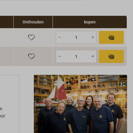
Onthouden
kopen
en
oor