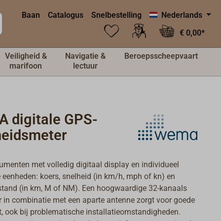
Baan
Catalogus
Snelbestelling
Nederlands
€ 0,00*
Veiligheid &
Navigatie &
Beroepsscheepvaart
marifoon
lectuur
 digitale GPS-
heidsmeter
umenten met volledig digitaal display en individueel
e eenheden: koers, snelheid (in km/h, mph of kn) en
stand (in km, M of NM). Een hoogwaardige 32-kanaals
 in combinatie met een aparte antenne zorgt voor goede
, ook bij problematische installatieomstandigheden.