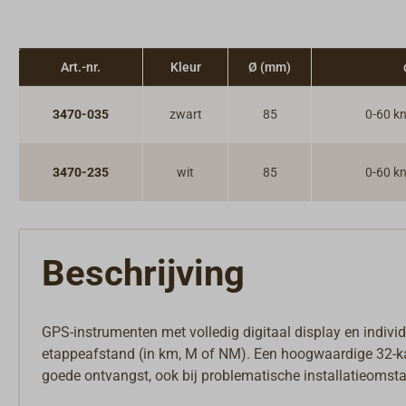
Art.-nr.
Kleur
Ø (mm)
3470-035
zwart
85
0-60 k
3470-235
wit
85
0-60 k
Beschrijving
GPS-instrumenten met volledig digitaal display en individ
etappeafstand (in km, M of NM). Een hoogwaardige 32-ka
goede ontvangst, ook bij problematische installatieomst