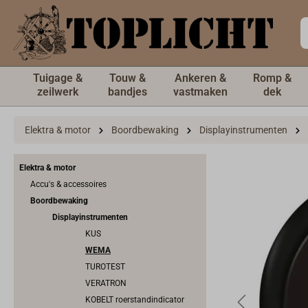
de hoofdinhoud
Tuigage &
Touw &
Ankeren &
Romp &
zeilwerk
bandjes
vastmaken
dek
Elektra & motor
Boordbewaking
Displayinstrumenten
Elektra & motor
Accu's & accessoires
Boordbewaking
Displayinstrumenten
KUS
WEMA
TUROTEST
VERATRON
KOBELT roerstandindicator