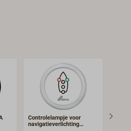
A
Controlelampje voor
Digita
navigatieverlichting
Wema
WEMA