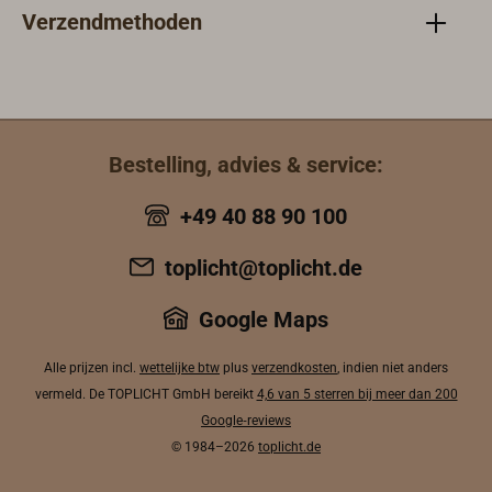
cm
ateriaal en 40
cm
Verzendmethoden
aansluitkabel.
cm
aansl
aansluitkabel.
Bestelling, advies & service:
+49 40 88 90 100
toplicht@toplicht.de
Google Maps
Alle prijzen incl.
wettelijke btw
plus
verzendkosten
, indien niet anders
vermeld. De TOPLICHT GmbH bereikt
4,6 van 5 sterren bij meer dan 200
Google‑reviews
© 1984–2026
toplicht.de