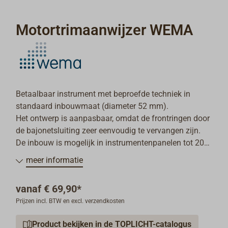
Motortrimaanwijzer WEMA
Betaalbaar instrument met beproefde techniek in
standaard inbouwmaat (diameter 52 mm).
Het ontwerp is aanpasbaar, omdat de frontringen door
de bajonetsluiting zeer eenvoudig te vervangen zijn.
De inbouw is mogelijk in instrumentenpanelen tot 20
mm dik.
meer informatie
De bedrijfsspanning kan 12 V of 24 V bedragen.
Motortrim-aanduiding Up+Down, kleur van de
vanaf
€ 69,90*
frontring: zwart of wit.
Prijzen incl. BTW en excl. verzendkosten
Levering: instrument met bevestigingsmateriaal en 40
Product bekijken in de TOPLICHT-catalogus