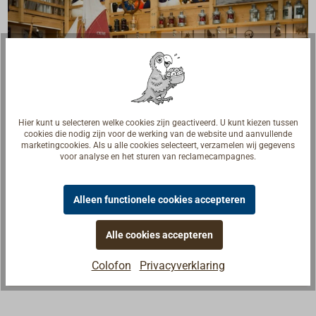
Hier kunt u selecteren welke cookies zijn geactiveerd. U kunt kiezen tussen
cookies die nodig zijn voor de werking van de website und aanvullende
marketingcookies. Als u alle cookies selecteert, verzamelen wij gegevens
voor analyse en het sturen van reclamecampagnes.
Vragen over het artikel?
Alleen functionele cookies accepteren
Praat met vakmensen, botenbouwers en zeilers. Wij
begrijpen uw vragen en geven u het juiste antwoord.
Alle cookies accepteren
Neem contact op met experts
Colofon
Privacyverklaring