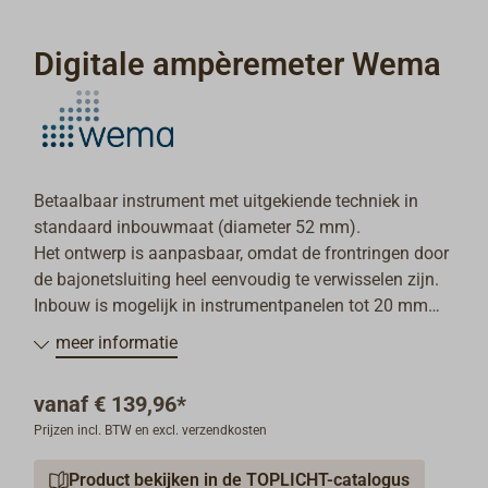
Digitale ampèremeter Wema
Betaalbaar instrument met uitgekiende techniek in
standaard inbouwmaat (diameter 52 mm).
Het ontwerp is aanpasbaar, omdat de frontringen door
de bajonetsluiting heel eenvoudig te verwisselen zijn.
Inbouw is mogelijk in instrumentpanelen tot 20 mm
dik.
meer informatie
De voedingsspanning kan 12 V of 24 V zijn.
Digitaal ampèremeter-kit met shunt (0,5–4,5 Ohm)
vanaf
€ 139,96*
inbegrepen, kleur van de frontring: zwart of wit.
Prijzen incl. BTW en excl. verzendkosten
Inbegrepen: meter met bevestigingsmateriaal, shunt en
Product bekijken in de TOPLICHT-catalogus