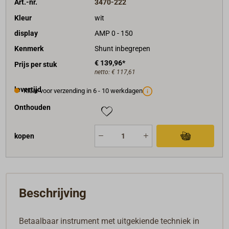
Art.-nr.
3470-222
Kleur
wit
display
AMP 0 - 150
Kenmerk
Shunt inbegrepen
€ 139,96*
Prijs per stuk
netto:
€ 117,61
levertijd
Klaar voor verzending in 6 - 10 werkdagen
Onthouden
kopen
Beschrijving
Betaalbaar instrument met uitgekiende techniek in