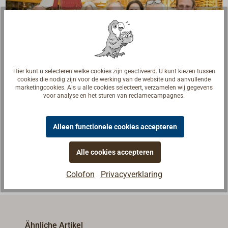
Hier kunt u selecteren welke cookies zijn geactiveerd. U kunt kiezen tussen
cookies die nodig zijn voor de werking van de website und aanvullende
marketingcookies. Als u alle cookies selecteert, verzamelen wij gegevens
voor analyse en het sturen van reclamecampagnes.
Vragen over het artikel?
Praat met vakmensen, botenbouwers en zeilers. Wij
Alleen functionele cookies accepteren
begrijpen uw vragen en geven u het juiste antwoord.
Neem contact op met experts
Alle cookies accepteren
Colofon
Privacyverklaring
Ähnliche Artikel