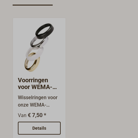
Voorringen
voor WEMA-
instrumenten
Wisselringen voor
onze WEMA-
instrumenten.Door
€ 7,50 *
Van
de
bajonetbevestiging
Details
kunnen de