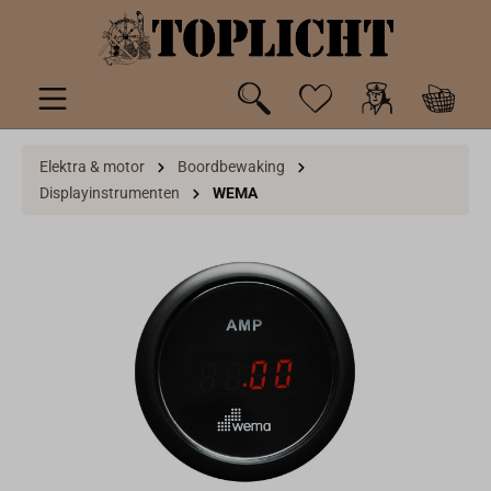
de hoofdinhoud
Elektra & motor
Boordbewaking
Displayinstrumenten
WEMA