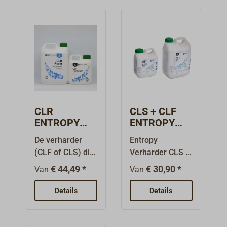
CLR
CLS + CLF
ENTROPY
ENTROPY
biogebaseerd
verharder
De verharder
Entropy
laminatiehars
voor CLR
(CLF of CLS) die
Verharder CLS &
in de afbeelding
CLF – voor de
€ 44,49 *
€ 30,90 *
Van
Van
wordt getoond,
CLR
is vereist en
lamineerhars,
Details
Details
moet apart
UV-stabiel,
worden besteld.
duurzaam en
Zie "Accessoires
kristalhelder.CLF