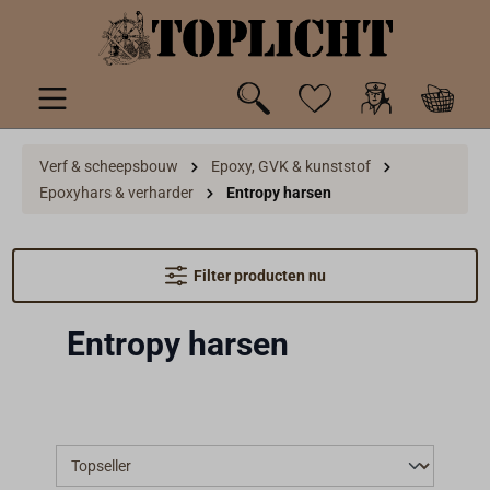
de hoofdinhoud
Verf & scheepsbouw
Epoxy, GVK & kunststof
Epoxyhars & verharder
Entropy harsen
Filter producten nu
Entropy harsen