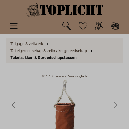
de hoofdinhoud
Tuigage & zeilwerk
Takelgereedschap & zeilmakergereedschap
Takelzakken & Gereedschapstassen
1077*02 Eimer aus Persenningtuch