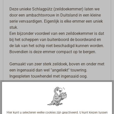
Deze unieke Schlagpütz (zeildoekemmer) laten we
door een ambachtsvrouw in Duitsland in een kleine
serie vervaardigen. Eigenlijk is elke emmer een uniek
stuk.
Een bijzonder voordeel van een zeildoekemmer is dat
bij het scheppen van buitenboord de boordwand en
de lak van het schip niet beschadigd kunnen worden.
Bovendien is deze emmer compact op te bergen.
Gemaakt van zeer sterk zeildoek, boven en onder met
een ingenaaid dan wel "angeliekt" touwring.
Ingespleten touwhendel met ingenaaid oog.
Leverbaar van natuurkleurig ongebleekt linnen-
zeildoek (kerntuch), niet rotbestendig!
of van lohkleurig (roodbruin) rotbestendig
DURADON-persenningdoek.
Hier kunt u selecteren welke cookies zijn geactiveerd. U kunt kiezen tussen