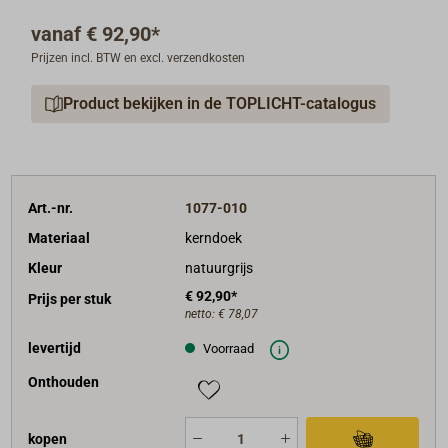
Bovendien is deze emmer compact op te bergen.
vanaf
€ 92,90*
Prijzen incl. BTW en excl. verzendkosten
Gemaakt van zeer sterk zeildoek, boven en onder met
een ingenaaid dan wel "angeliekt" touwring.
Product bekijken in de TOPLICHT-catalogus
Ingespleten touwhendel met ingenaaid oog.
Leverbaar van natuurkleurig ongebleekt linnen-
zeildoek (kerntuch), niet rotbestendig!
of van lohkleurig (roodbruin) rotbestendig DURADON-
Art.-nr.
1077-010
persenningdoek.
Materiaal
kerndoek
Kleur
natuurgrijs
Afmetingen van de zak:
€ 92,90*
Prijs per stuk
Diameter 20 cm, hoogte 28 cm.
netto:
€ 78,07
levertijd
Voorraad
Onthouden
kopen