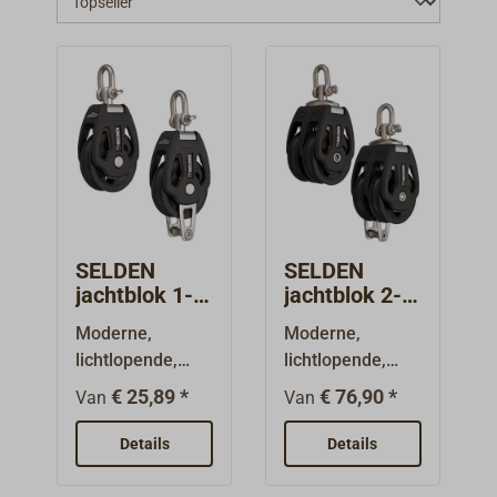
SELDEN
SELDEN
jachtblok 1-
jachtblok 2-
schijfs
scheibig
Moderne,
Moderne,
lichtlopende,
lichtlopende,
eenschijfs
tweeschijfs
€ 25,89 *
€ 76,90 *
Van
Van
draaibare
draaibare
blokken met
blokken met
Details
Details
glijlager,
glijlager,
ontwikkeld door
ontwikkeld door