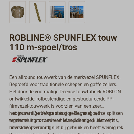
ROBLINE® SPUNFLEX touw
110 m-spoel/tros
Een allround touwwerk van de merkvezel SPUNFLEX.
Beproefd voor traditionele schepen en gaffelzeilers.
Het door de voormalige Deense touwfabriek ROBLON
ontwikkelde, rotbestendige en gestructureerde PP-
filmvezel-touwwerk is voorzien van een zeer
hoogwaardige UV-stabilisator. De vezel is, in
Het touw is 3-strengs stevig geslagen, goed te splitsen
tegenstelling tot andere hennepkleurige kunstvezels,
en ziet eruit als touw van Manillahennep. Het drijft
uiterst UV-bestendig.
bovendien, verhardt niet bij gebruik en heeft weinig rek.