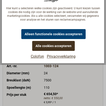
€ 572,00*
Prijs per stuk
Hier kunt u selecteren welke cookies zijn geactiveerd. U kunt kiezen tussen
netto:
€ 480,67
cookies die nodig zijn voor de werking van de website und aanvullende
€ 5,20* / 1
marketingcookies. Als u alle cookies selecteert, verzamelen wij gegevens
voor analyse en het sturen van reclamecampagnes.
levertijd
Voorraad
Onthouden
Alleen functionele cookies accepteren
kopen
Alle cookies accepteren
Colofon
Privacyverklaring
Art.-nr.
1003-124
Diameter (mm)
24
Breuklast (daN)
7500
Spoellengte (m)
110
€ 654,50*
Prijs per stuk
netto:
€ 550,00
€ 5,95* / 1