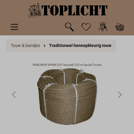
de hoofdinhoud
Touw & bandjes
Traditioneel hennepkleurig touw
ROBLINE® SPUNFLEX Tauwerk 220 m-Spule/Trosse