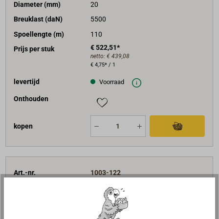
Diameter (mm)
20
Breuklast (daN)
5500
Spoellengte (m)
110
€ 522,51*
Prijs per stuk
netto:
€ 439,08
€ 4,75* / 1
levertijd
Voorraad
Onthouden
kopen
Art.-nr.
1003-122
Diameter (mm)
22
Breuklast (daN)
6700
Spoellengte (m)
110