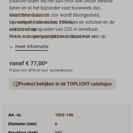
Daarom raden wij het aan voor alle zwaar belaste
lijnen en in het bijzonder voor touwwerk dat
voortdurend aan de zon wordt blootgesteld,
Kleur: Manilabruin.
bijvoorbeeld alle vallen, strekkers en schoten en de
Levering in trossen van 110 m,
vaste trossen.
ook los of op spoelen van 220 m leverbaar.
Het is ook zeer geschikt voor liktouwen en
Neem voor grote projecten contact met ons op.
jungferntaljen.
meer informatie
vanaf
€ 77,00*
Prijzen incl. BTW en excl. verzendkosten
Product bekijken in de TOPLICHT-catalogus
Art.-nr.
1003-106
Diameter (mm)
6
Breuklast (daN)
550