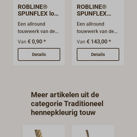
ROBLINE®
ROBLINE®
SPUNFLEX los
SPUNFLEX
touw
touw 220 m-
Een allround
Een allround
spoel/tros
touwwerk van de
touwwerk van de
merkvezel
merkvezel
€ 0,90 *
€ 143,00 *
Van
Van
SPUNFLEX.
SPUNFLEX.
Beproefd voor
Beproefd voor
Details
Details
traditionele
traditionele
schepen en
schepen en
gaffelzeilers. Het
gaffelzeilers. Het
door de
door de
voormalige Deense
voormalige Deense
Meer artikelen uit de
touwfabriek
touwfabriek
categorie Traditioneel
ROBLON
ROBLON
hennepkleurig touw
ontwikkelde,
ontwikkelde,
rotbestendige en
rotbestendige en
gestructureerde
gestructureerde
PP-filmvezel-
PP-filmvezel-