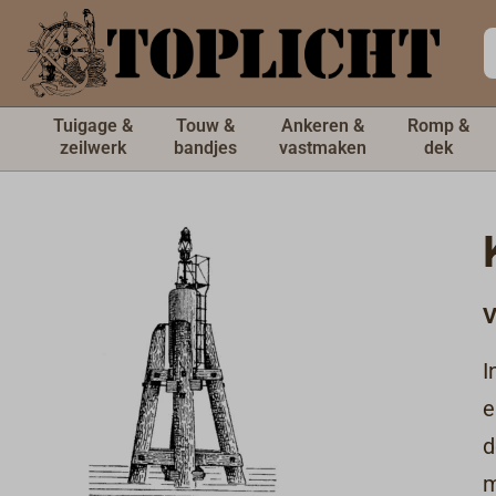
de hoofdinhoud
Tuigage &
Touw &
Ankeren &
Romp &
zeilwerk
bandjes
vastmaken
dek
V
I
m