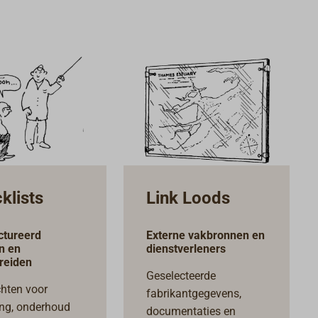
klists
Link Loods
ctureerd
Externe vakbronnen en
n en
dienstverleners
reiden
Geselecteerde
chten voor
fabrikantgegevens,
ing, onderhoud
documentaties en