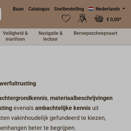
Baan
Catalogus
Snelbestelling
Nederlands
€ 0,00*
Veiligheid &
Navigatie &
Beroepsscheepvaart
marifoon
lectuur
werfuitrusting
 achtergrondkennis
,
materiaalbeschrijvingen
sting
evenals
ambachtelijke kennis
uit
cten vakinhoudelijk gefundeerd te kiezen,
menhangen beter te begrijpen.