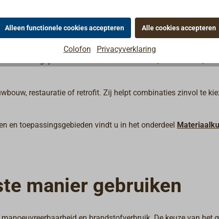
debehoud
Alleen functionele cookies accepteren
Alle cookies accepteren
end blootgesteld aan vocht, zout, UV-straling en mechanische b
Colofon
Privacyverklaring
ie in belangrijke mate. Verschillende metalen, houtsoorten, kun
wbouw, restauratie of retrofit. Zij helpt combinaties zinvol te k
len en toepassingsgebieden vindt u in het onderdeel
Materiaalk
iste manier gebruiken
, manoeuvreerbaarheid en brandstofverbruik. De keuze van het g