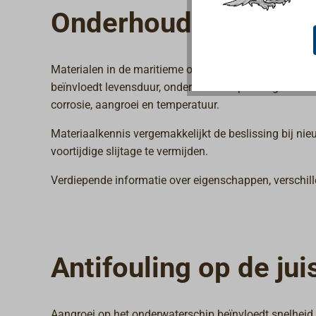
Onderhoud en waar
Materialen in de maritieme omgeving worden voortdur
beïnvloedt levensduur, onderhoudsinspanning en funct
corrosie, aangroei en temperatuur.
Materiaalkennis vergemakkelijkt de beslissing bij nieu
voortijdige slijtage te vermijden.
Verdiepende informatie over eigenschappen, verschil
Antifouling op de ju
Aangroei op het onderwaterschip beïnvloedt snelheid