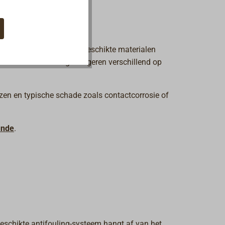
elasting. De keuze van geschikte materialen
ststoffen of coatings reageren verschillend op
iezen en typische schade zoals contactcorrosie of
unde
.
eschikte antifouling-systeem hangt af van het