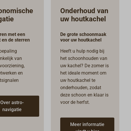
onomische
Onderhoud van
gatie
uw houtkachel
ren met een
De grote schoonmaak
 en de sterren
voor uw houtkachel
bepaling
Heeft u hulp nodig bij
nkelijk van
het schoonhouden van
voorziening,
uw kachel? De zomer is
etwerken en
het ideale moment om
etsignalen
uw houtkachel te
onderhouden, zodat
deze schoon en klaar is
voor de herfst.
Over astro-
navigatie
Meer informatie