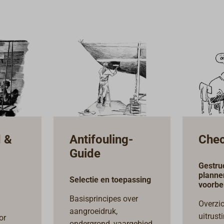
 &
Antifouling-
Chec
Guide
Gestru
planne
Selectie en toepassing
voorbe
Basisprincipes over
Overzi
aangroeidruk,
uitrust
or
ondergrond, vaargebied