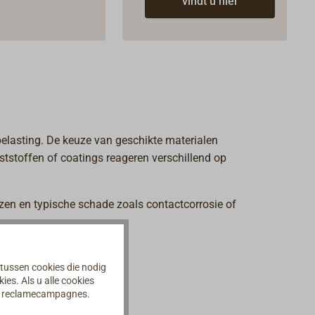
vindt u hier
elasting. De keuze van geschikte materialen
ststoffen of coatings reageren verschillend op
iezen en typische schade zoals contactcorrosie of
unde
.
 tussen cookies die nodig
es. Als u alle cookies
an reclamecampagnes.