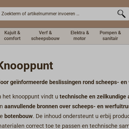
Kajuit &
Verf &
Elektra &
Pompen &
comfort
scheepsbouw
motor
sanitair
Knooppunt
oor geïnformeerde beslissingen rond scheeps- en 
n het knooppunt vindt u
technische en zeilkundige
en
aanvullende bronnen
over scheeps- en werfuitru
de
botenbouw
. De inhoud ondersteunt u erbij produ
aterialen correct toe te passen en technische sa