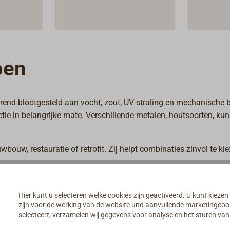
pen
end blootgesteld aan vocht, zout, UV-straling en mechanische b
ie in belangrijke mate. Verschillende metalen, houtsoorten, kun
wbouw, restauratie of retrofit. Zij helpt combinaties zinvol te k
len en toepassingsgebieden vindt u in het onderdeel
Materiaalk
Hier kunt u selecteren welke cookies zijn geactiveerd. U kunt kiezen
zijn voor de werking van de website und aanvullende marketingcooki
selecteert, verzamelen wij gegevens voor analyse en het sturen v