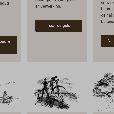
en wer
rhoud
en verwerking.
boord o
de hal 
buitens
naar de gids
Naa
oud &
d