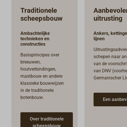
Traditionele
Aanbevole
scheepsbouw
uitrusting
Ambachtelijke
Ankers, ketting
technieken en
lijnen
constructies
Uitrustingsadvie
Basisprincipes over
schepen naar an
breeuwen,
van de voorschri
houtverbindingen,
van DNV (voorh
mastbouw en andere
Germanischer Ll
klassieke bouwwijzen
in de traditionele
botenbouw.
Een aanbev
Over traditionele
scheepsbouw