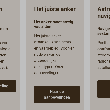
n
Het juiste anker
Astr
navi
Het anker moet stevig
vastzitten!
en en
Navige
sextant
Het juiste anker
afhankelijk van schip
s voor
Positie
en vaargebied. Voor- en
alogie
onafha
nadelen van de
ften
stroom
afzonderlijke
een
radion
ankertypen. Onze
oyd).
satelli
aanbevelingen.
eling
Naar de
aanbevelingen