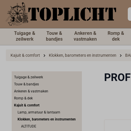
de hoofdinhoud
Tuigage &
Touw &
Ankeren &
Romp &
zeilwerk
bandjes
vastmaken
dek
Kajuit & comfort
Klokken, barometers en instrumenten
BA
PROF
Tuigage & zeilwerk
Touw & bandjes
Ankeren & vastmaken
Romp & dek
Kajuit & comfort
Lamp, armatuur & lantaarn
Klokken, barometers en instrumenten
ALTITUDE