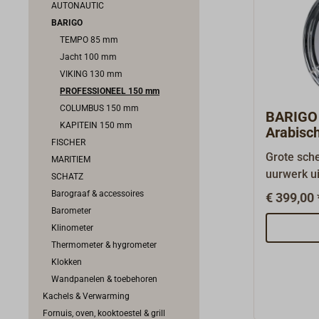
AUTONAUTIC
BARIGO
TEMPO 85 mm
Jacht 100 mm
VIKING 130 mm
PROFESSIONEEL 150 mm
COLUMBUS 150 mm
BARIGO
KAPITEIN 150 mm
Arabisc
FISCHER
verchro
Grote sch
MARITIEM
uurwerk u
SCHATZ
PROFESION
Barograaf & accessoires
€ 399,00 
instrument
Barometer
professio
Klinometer
scheepvaa
Thermometer & hygrometer
met Arabis
Klokken
is gemaakt
Wandpanelen & toebehoren
en is sch
Kachels & Verwarming
scheepvaa
Fornuis, oven, kooktoestel & grill