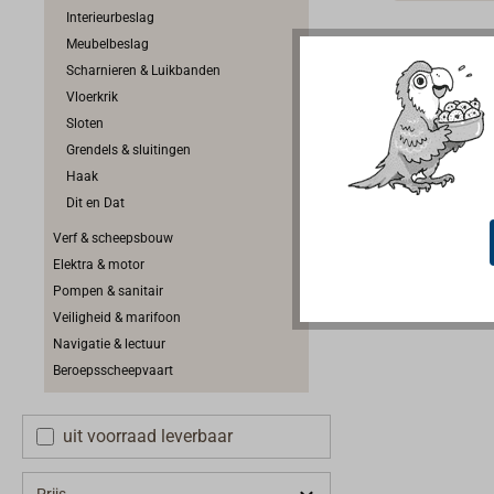
uit Villin
Interieurbeslag
Zwarte Wo
Meubelbeslag
een fabrik
Scharnieren & Luikbanden
uurwerken
Vloerkrik
luchtdruk 
Sloten
scala aan
Grendels & sluitingen
horloges. 
Haak
gemaakt va
Dit en Dat
verchroom
Verf & scheepsbouw
staal. Ze 
Elektra & motor
technolog
Pompen & sanitair
werking. Z
Veiligheid & marifoon
scheepvaar
Navigatie & lectuur
wijzerplat
Beroepsscheepvaart
De klok w
batterij.
uit voorraad leverbaar