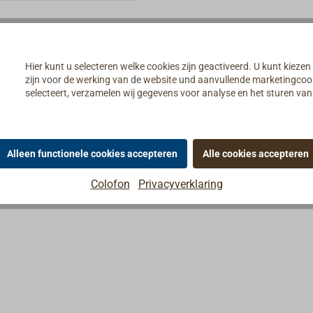
gen-Schwennigen in het
ud was oorspronkelijk
ant van precisie-
 voor het meten van
Hier kunt u selecteren welke cookies zijn geactiveerd. U kunt kiezen
en biedt nu een breed
zijn voor de werking van de website und aanvullende marketingcooki
 meetinstrumenten en
selecteert, verzamelen wij gegevens voor analyse en het sturen v
Alle Instrumenten zijn
n gepolijst of
d messing of roestvrij
Alleen functionele cookies accepteren
Alle cookies accepteren
bieden uitstekende
ie en een nauwkeurige
Colofon
Privacyverklaring
oals gebruikelijk in de
tindustrie zijn de
en in het Engels gelabeld.
ordt geleverd zonder