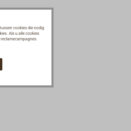
 tussen cookies die nodig
es. Als u alle cookies
an reclamecampagnes.