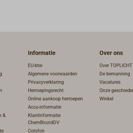
Informatie
Over ons
EU-btw
Over TOPLICHT
g
Algemene voorwaarden
De bemanning
Privacyverklaring
Vacatures
n
Herroepingsrecht
Onze geschiede
Online aankoop herroepen
Winkel
Accu-informatie
n &
Klantinformatie
ChemBiozidDV
te
Colofon