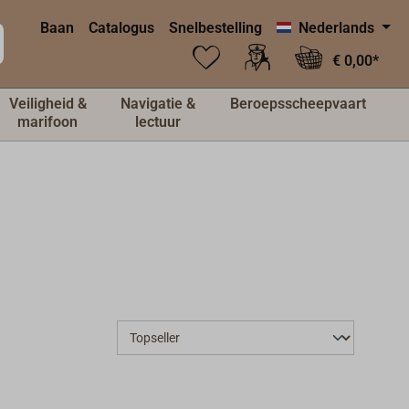
Baan
Catalogus
Snelbestelling
Nederlands
€ 0,00*
Veiligheid &
Navigatie &
Beroepsscheepvaart
marifoon
lectuur