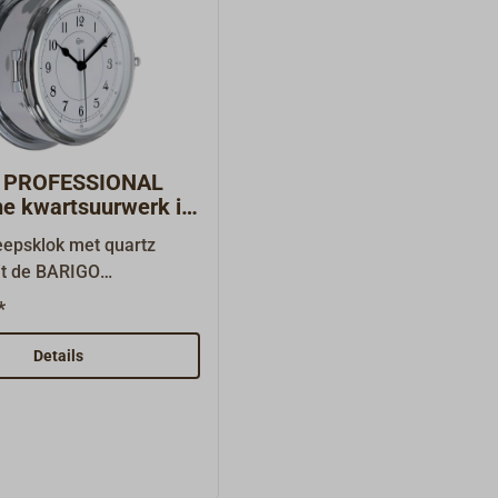
 PROFESSIONAL
he kwartsuurwerk in
omd me
eepsklok met quartz
it de BARIGO
ELL serie: De grote
*
en serie voor de
nele
Details
rt.Prachtige kwartsklok
che wijzerplaat. De kast
 van gepolijst messing
arnierend.BARIGO
rtinstrumenten: BARIGO