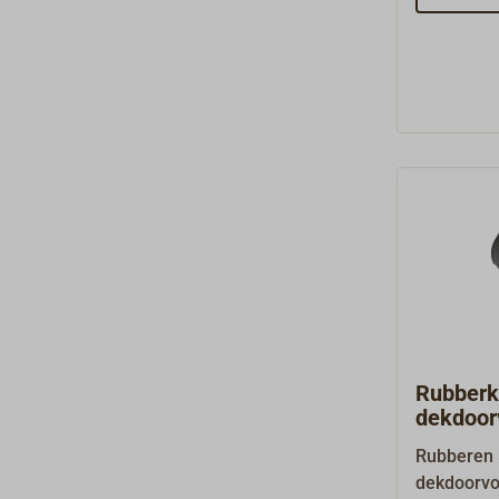
de vlam ni
thermokop
achteraf i
ingebouwd
vermelde 
reserveon
andere bel
voorraad l
fabriek be
Rubberk
dekdoor
voor TA
Rubberen 
dekdoorvo