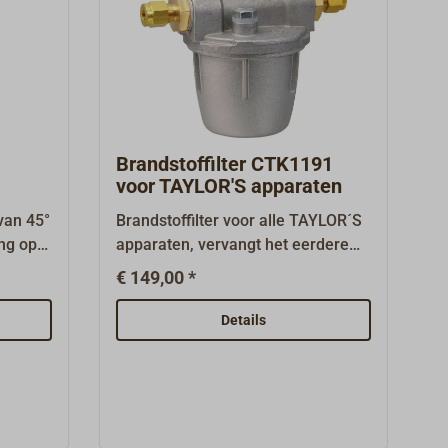
Brandstoffilter CTK1191
voor TAYLOR'S apparaten
van 45°
Brandstoffilter voor alle TAYLOR´S
ng op
apparaten, vervangt het eerdere
filter CTK1185.Inbouw in het
€ 149,00 *
brandstofsysteem tussen tank en
.Nebben
brander, om de deels gevoelige
Details
es en
branders te beschermen tegen
ij
verontreinigde brandstof.Voorzien
en uit
van filterelement van fijn
ij de
metaalgaas, ontluchtingsschroef
en knelkoppelingen voor