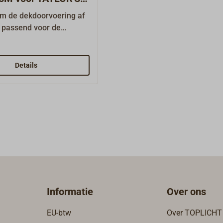
m de dekdoorvoering af
, passend voor de
 079D. Naast de hier
accessoires en
derdelen kunnen wij
Details
angrijke onderdelen uit
everen of voor u in de
stellen.
Informatie
Over ons
EU-btw
Over TOPLICHT