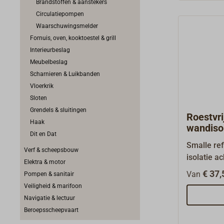
Brandstoffen & aanstekers
Circulatiepompen
Waarschuwingsmelder
Fornuis, oven, kooktoestel & grill
Interieurbeslag
Meubelbeslag
Scharnieren & Luikbanden
Vloerkrik
Sloten
Grendels & sluitingen
Roestvri
Haak
wandisol
Dit en Dat
onder e
Smalle ref
Verf & scheepsbouw
isolatie ac
Elektra & motor
uitlaatpij
€ 37,
Van
Pompen & sanitair
plaat.Afm
Veiligheid & marifoon
Breedte 1
Navigatie & lectuur
vlakke of 
Beroepsscheepvaart
vlakke pl