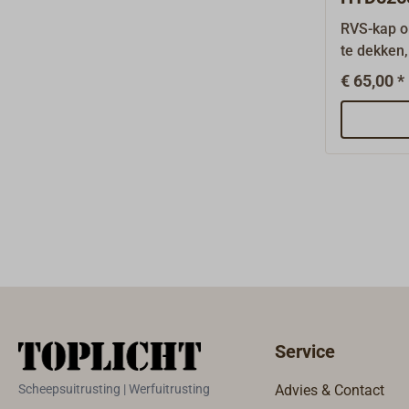
079D
RVS-kap o
te dekken
dieseloven
€ 65,00 *
genoemde 
reserveon
andere bel
voorraad l
fabriek be
Service
Scheepsuitrusting | Werfuitrusting
Advies & Contact