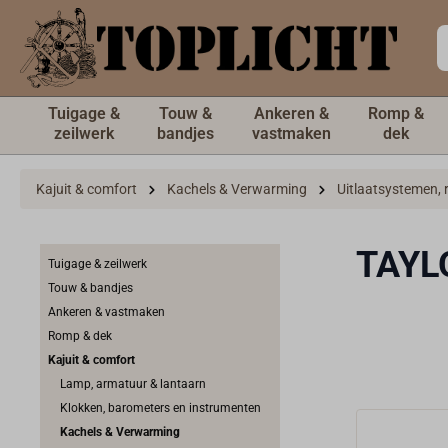
de hoofdinhoud
Tuigage &
Touw &
Ankeren &
Romp &
zeilwerk
bandjes
vastmaken
dek
Kajuit & comfort
Kachels & Verwarming
Uitlaatsystemen, 
TAYL
Tuigage & zeilwerk
Touw & bandjes
Ankeren & vastmaken
Romp & dek
Kajuit & comfort
Lamp, armatuur & lantaarn
Klokken, barometers en instrumenten
Kachels & Verwarming