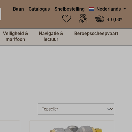
Baan
Catalogus
Snelbestelling
Nederlands
€ 0,00*
Veiligheid &
Navigatie &
Beroepsscheepvaart
marifoon
lectuur