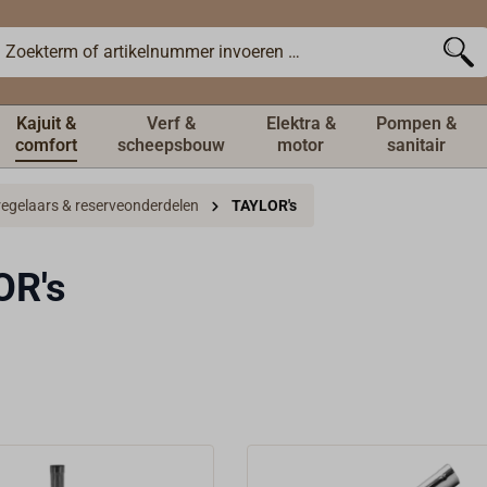
Kajuit &
Verf &
Elektra &
Pompen &
comfort
scheepsbouw
motor
sanitair
regelaars & reserveonderdelen
TAYLOR's
OR's