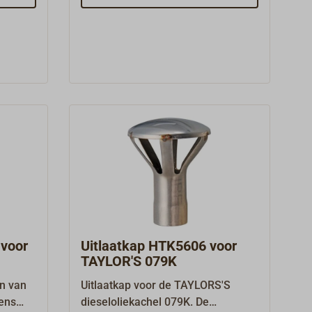
k een
028 of het petroleum,
r is op
lstalige
kerosinekooktoestel met grill
029.De tank is vervaardigd uit
roestvrij staal en is uitgerust met
een fietsventiel (Dunlop- of
e
vrachtwagenventiel). Hij heeft een
re
vulstandsaanduiding en een
geknikt.
manometer.De druktank kan in
g 200
willekeurige positie worden
gemonteerd en wordt met een
koperen leiding verbonden met de
verwarming of het
kooktoestel.Afmetingen: 180 x 340
x 290 mm (Ø x L x H).
voor
Uitlaatkap HTK5606 voor
TAYLOR'S 079K
en van
Uitlaatkap voor de TAYLORS'S
lens
dieseloliekachel 079K. De