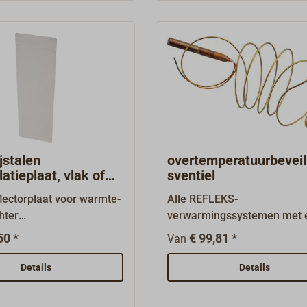
jstalen
overtemperatuurbeveil
atieplaat, vlak of
sventiel
en hoek
lectorplaat voor warmte-
Alle REFLEKS-
hter
verwarmingssystemen met 
pen.Roestvrijstalen
waterkringloop moeten met 
50 *
€ 99,81 *
Van
etingen:Hoogte 50,0 cm
afsluitventiel worden uitger
5,0 cm.Leverbaar in
KBB brandbeveiligingsventie
Details
Details
gekantelde uitvoering.De
een compact ventiel in een
aat moet worden voorzien
corrosiebestendige, niet-br