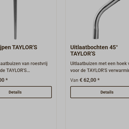
ijpen TAYLOR'S
Uitlaatbochten 45°
TAYLOR'S
laatbuizen van roestvrij
Uitlaatbuizen met een hoek 
r de TAYLOR'S
voor de TAYLOR'S verwarmi
kachel 079D en voor de
dieselolie 079D en voor de
00 *
€ 62,00 *
Van
 petroleumverwarming
TAYLORS verwarming op
t de hier vermelde
petroleum (kerosine) 079K
Details
Details
es en reserveonderdelen
de hier vermelde accessoir
 andere belangrijke
reserveonderdelen kunnen w
 uit voorraad leveren of
andere belangrijke onderdel
de fabriek bestellen.
voorraad leveren of voor u b
fabriek bestellen.