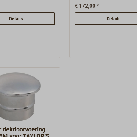
kachel 079K af te
past op de TAYLOR'S
€ 172,00 *
ast de hier vermelde
petroleumverwarming 079K.
es en reserveonderdelen
de hier vermelde accessoir
Details
Details
 nog andere belangrijke
reserveonderdelen kunnen w
 uit voorraad leveren of
andere belangrijke onderdel
de fabriek bestellen.
voorraad leveren of voor u b
fabriek bestellen.
r dekdoorvoering
5M voor TAYLOR'S