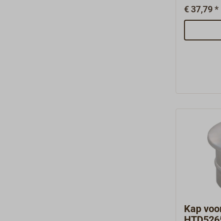
petroleum
€ 37,79 *
sluiten.Na
accessoir
kunnen wij
onderdelen
voor u bij 
Kap voo
HTD526