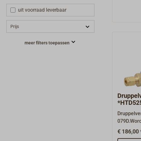
van afsta
uit voorraad leverbaar
voldoende 
gekantelde
gemonteer
Prijs
meer filters toepassen
Druppel
*HTD52
Druppelve
079D.Word
magneetve
€ 186,00 
geplaatst.