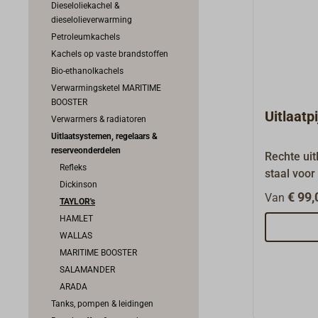
Dieseloliekachel &
dieselolieverwarming
Petroleumkachels
Kachels op vaste brandstoffen
Bio-ethanolkachels
Verwarmingsketel MARITIME
BOOSTER
Uitlaatp
Verwarmers & radiatoren
Uitlaatsystemen, regelaars &
reserveonderdelen
Rechte uit
Refleks
staal voo
Dickinson
dieselolie
€ 99,
Van
TAYLOR's
TAYLOR'S
HAMLET
079K.Naas
WALLAS
accessoir
MARITIME BOOSTER
kunnen wij
SALAMANDER
onderdelen
ARADA
voor u bij 
Tanks, pompen & leidingen