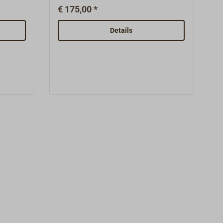
uitlaatkap verhindert dat wind en
€ 175,00 *
 Naast
water in de uitlaatbuis
es en
binnendringen.Naast de hier
Details
ij nog
genoemde accessoires en
en uit
reserveonderdelen kunnen wij
ij de
andere belangrijke onderdelen uit
voorraad leveren of voor u bij de
fabriek bestellen.