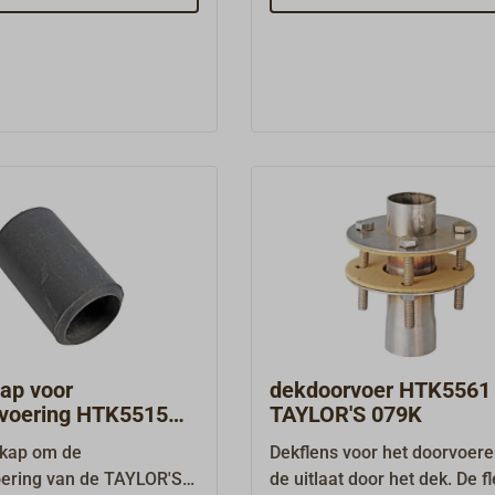
waterkringloop van de
et meer brandt. De
de fabriek. Vraag gerust oo
verwarmingsinstallatie, maa
pel is ook geschikt om
explosietekening of de Enge
de watervoerende leiding
n oudere kachels
handleiding als kopie aan.
vastgesoldeerd en dient ter
 te worden.Naast de hier
opname van de
accessoires en
temperatuursensor.Let bij d
derdelen kunnen wij
installatie op dat de kapillai
angrijke onderdelen uit
leiding in geen geval wordt 
everen of voor u bij de
Lengte van de sensorleidin
stellen.
cm.
ap voor
dekdoorvoer HTK5561 
voering HTK5515
TAYLOR'S 079K
YLOR'S 079K
kap om de
Dekflens voor het doorvoer
ering van de TAYLOR'S
de uitlaat door het dek. De f